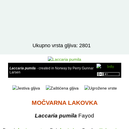
Izravno podređene niže takse:
prikaži
Ukupno vrsta gljiva: 2801
Laccaria pumila
- created in Norway by Perry Gunnar
Larsen
MOČVARNA LAKOVKA
Laccaria pumila
Fayod