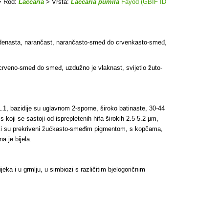
 Rod:
Laccaria
> Vrsta:
Laccaria pumila
Fayod (GBIF ID
, vodenasta, narančast, narančasto-smeđ do crvenkasto-smeđ,
, crveno-smeđ do smeđ, uzdužno je vlaknast, svijetlo žuto-
.1, bazidije su uglavnom 2-sporne, široko batinaste, 30-44
s koji se sastoji od isprepletenih hifa širokih 2.5-5.2 µm,
neki su prekriveni žućkasto-smeđim pigmentom, s kopčama,
a je bijela.
ka i u grmlju, u simbiozi s različitim bjelogoričnim