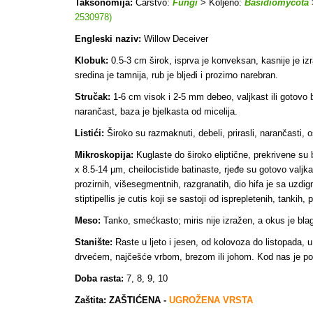
Taksonomija:
Carstvo:
Fungi
> Koljeno:
Basidiomycota
2530978)
Engleski naziv:
Willow Deceiver
Klobuk:
0.5-3 cm širok, isprva je konveksan, kasnije je iz
sredina je tamnija, rub je bljeđi i prozirno narebran.
Stručak:
1-6 cm visok i 2-5 mm debeo, valjkast ili gotovo b
narančast, baza je bjelkasta od micelija.
Listići:
Široko su razmaknuti, debeli, prirasli, narančasti, o
Mikroskopija:
Kuglaste do široko eliptične, prekrivene su
x 8.5-14 µm, cheilocistide batinaste, rjeđe su gotovo valjkas
prozirnih, višesegmentnih, razgranatih, dio hifa je sa uz
stiptipellis je cutis koji se sastoji od isprepletenih, tankih
Meso:
Tanko, smećkasto; miris nije izražen, a okus je bla
Stanište:
Raste u ljeto i jesen, od kolovoza do listopada, 
drvećem, najčešće vrbom, brezom ili johom. Kod nas je po
Doba rasta:
7, 8, 9, 10
Zaštita: ZAŠTIĆENA -
UGROŽENA VRSTA