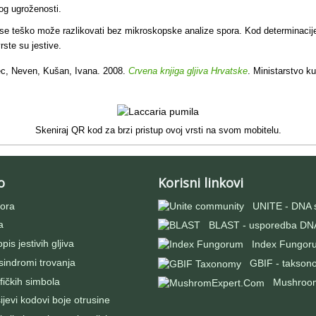
og ugroženosti.
 se teško može razlikovati bez mikroskopske analize spora. Kod determinacije 
rste su jestive.
c, Neven, Kušan, Ivana. 2008.
Crvena knjiga gljiva Hrvatske
. Ministarstvo ku
Skeniraj QR kod za brzi pristup ovoj vrsti na svom mobitelu.
o
Korisni linkovi
ora
UNITE - DNA 
a
BLAST - usporedba DNA
pis jestivih gljiva
Index Fungor
 sindromi trovanja
GBIF - takson
fičkih simbola
Mushroo
evi kodovi boje otrusine