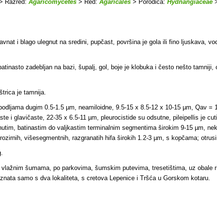
> Razred:
Agaricomycetes
> Red:
Agaricales
> Porodica:
Hydnangiaceae
>
ravnat i blago ulegnut na sredini, pupčast, površina je gola ili fino ljuskava
atinasto zadebljan na bazi, šupalj, gol, boje je klobuka i često nešto tamniji
štrica je tamnija.
 bodljama dugim 0.5-1.5 µm, neamiloidne, 9.5-15 x 8.5-12 x 10-15 µm, Qav = 1
te i glavičaste, 22-35 x 6.5-11 µm, pleurocistide su odsutne, pileipellis je cuti
dignutim, batinastim do valjkastim terminalnim segmentima širokim 9-15 µm, 
, prozirnih, višesegmentnih, razgranatih hifa širokih 1.2-3 µm, s kopčama; otrusin
g.
u vlažnim šumama, po parkovima, šumskim putevima, tresetištima, uz obale rije
znata samo s dva lokaliteta, s cretova Lepenice i Tršća u Gorskom kotaru.