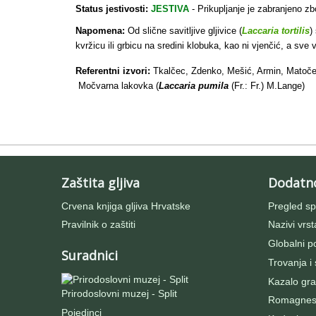
Status jestivosti:
JESTIVA
- Prikupljanje je zabranjeno zb
Napomena:
Od slične savitljive gljivice (
Laccaria tortilis
)
kvržicu ili grbicu na sredini klobuka, kao ni vjenčić, a sve v
Referentni izvori:
Tkalčec, Zdenko, Mešić, Armin, Matoče
Močvarna lakovka (
Laccaria pumila
(Fr.: Fr.) M.Lange)
Zaštita gljiva
Dodatn
Crvena knjiga gljiva Hrvatske
Pregled sp
Pravilnik o zaštiti
Nazivi vrst
Globalni po
Suradnici
Trovanja i
Kazalo gra
Prirodoslovni muzej - Split
Romagnesij
Pojedinci