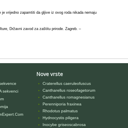
je vrijedno zapamtiti da gljive iz ovog roda nikada nemaju
lture, Državni zavod za zaštitu prirode. Zagreb. –
Nove vrste
sekvence
Craterellus caeruleofuscus
Cantharellus roseofagetorum
 sekvenci
Cantharellus romagnesianus
um
Perenniporia fraxinea
omija
Rhodotus palmatus
mExpert.Com
Hydnocystis piligera
Inocybe griseoscabrosa