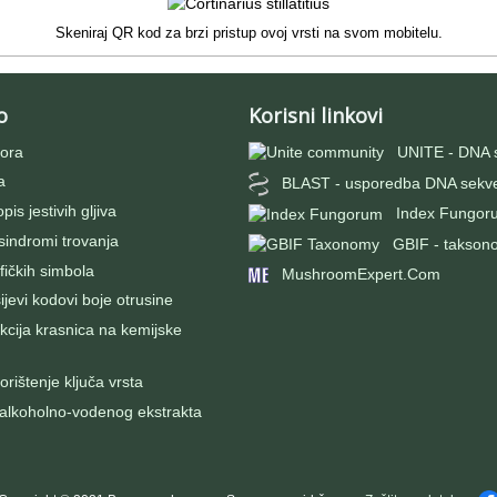
Skeniraj QR kod za brzi pristup ovoj vrsti na svom mobitelu.
o
Korisni linkovi
ora
UNITE - DNA 
a
BLAST - usporedba DNA sekv
pis jestivih gljiva
Index Fungor
 sindromi trovanja
GBIF - takson
fičkih simbola
MushroomExpert.Com
evi kodovi boje otrusine
kcija krasnica na kemijske
rištenje ključa vrsta
 alkoholno-vodenog ekstrakta