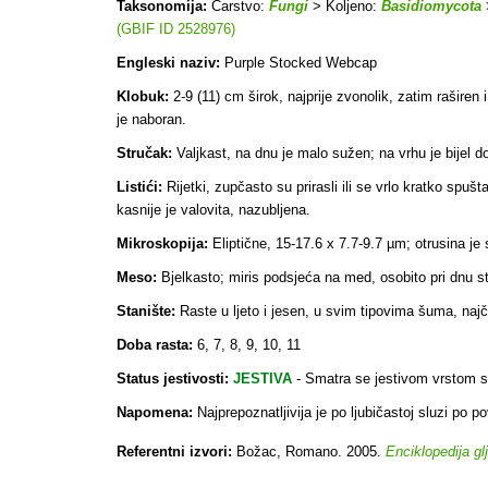
Taksonomija:
Carstvo:
Fungi
> Koljeno:
Basidiomycota
(GBIF ID 2528976)
Engleski naziv:
Purple Stocked Webcap
Klobuk:
2-9 (11) cm širok, najprije zvonolik, zatim rašire
je naboran.
Stručak:
Valjkast, na dnu je malo sužen; na vrhu je bijel do
Listići:
Rijetki, zupčasto su prirasli ili se vrlo kratko spuš
kasnije je valovita, nazubljena.
Mikroskopija:
Eliptične, 15-17.6 x 7.7-9.7 µm; otrusina 
Meso:
Bjelkasto; miris podsjeća na med, osobito pri dnu s
Stanište:
Raste u ljeto i jesen, u svim tipovima šuma, na
Doba rasta:
6, 7, 8, 9, 10, 11
Status jestivosti:
JESTIVA
-
Smatra se jestivom vrstom s
Napomena:
Najprepoznatljivija je po ljubičastoj sluzi po po
Referentni izvori:
Božac, Romano. 2005.
Enciklopedija gl