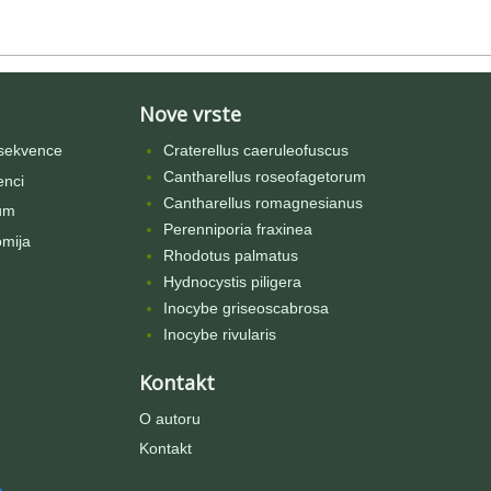
Nove vrste
sekvence
Craterellus caeruleofuscus
Cantharellus roseofagetorum
enci
Cantharellus romagnesianus
um
Perenniporia fraxinea
omija
Rhodotus palmatus
Hydnocystis piligera
Inocybe griseoscabrosa
Inocybe rivularis
Kontakt
O autoru
Kontakt