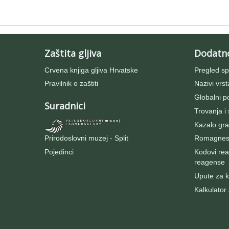
Zaštita gljiva
Dodatn
Crvena knjiga gljiva Hrvatske
Pregled sp
Pravilnik o zaštiti
Nazivi vrst
Globalni po
Suradnici
Trovanja i
Kazalo gra
Prirodoslovni muzej - Split
Romagnesij
Pojedinci
Kodovi rea
reagense
Upute za ko
Kalkulator