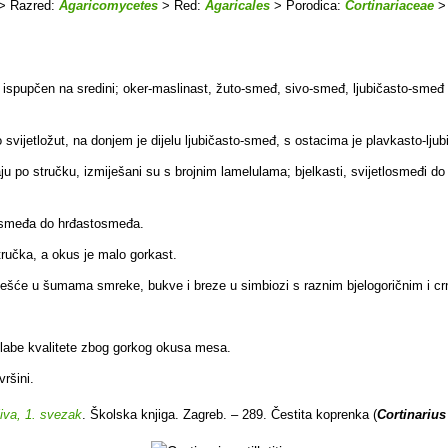
> Razred:
Agaricomycetes
> Red:
Agaricales
> Porodica:
Cortinariaceae
>
n i ispupčen na sredini; oker-maslinast, žuto-smeđ, sivo-smeđ, ljubičasto-sme
 svijetložut, na donjem je dijelu ljubičasto-smeđ, s ostacima je plavkasto-ljub
taju po stručku, izmiješani su s brojnim lamelulama; bjelkasti, svijetlosmeđi d
je smeđa do hrđastosmeđa.
tručka, a okus je malo gorkast.
jčešće u šumama smreke, bukve i breze u simbiozi s raznim bjelogoričnim i c
labe kvalitete zbog gorkog okusa mesa.
vršini.
jiva, 1. svezak
. Školska knjiga. Zagreb. – 289. Čestita koprenka (
Cortinarius