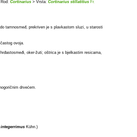
 Rod:
Cortinarius
> Vrsta:
Cortinarius stillatitius
Fr.
đ do tamnosmeđ, prekriven je s plavkastom sluzi, u starosti
ičastog ovoja.
o hrđastosmeđi, oker-žuti; oštrica je s bjelkastim resicama,
rnogoričnim drvećem.
 integerrimus
Kühn.)