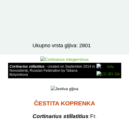
Izravno podređene niže takse:
prikaži
Ukupno vrsta gljiva: 2801
Cortinarius stillatitius
- created on September 2014 in
Novosibirsk, Russian Federation by Tatiana
Bulyonkova
ČESTITA KOPRENKA
Cortinarius stillatitius
Fr.