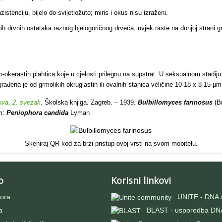
stenciju, bijelo do svijetložuto; miris i okus nisu izraženi.
nih drvnih ostataka raznog bjelogoričnog drveća, uvjek raste na donjoj strani g
-okerastih plahtica koje u cjelosti prilegnu na supstrat. U seksualnom stadiju 
građena je od grmolikih okruglastih ili ovalnih stanica veličine 10-18 x 8-15 µm
jiva, 2. svezak
. Školska knjiga. Zagreb. – 1939.
Bulbillomyces farinosus
(Br
im:
Peniophora candida
Lyman
Skeniraj QR kod za brzi pristup ovoj vrsti na svom mobitelu.
o
Korisni linkovi
ora
UNITE - DNA 
a
BLAST - usporedba DNA