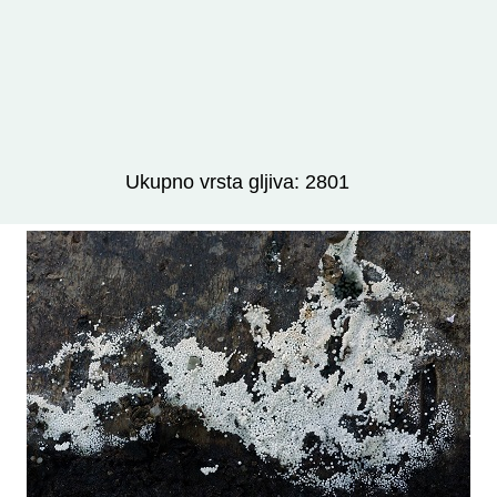
Izravno podređene niže takse:
prikaži
Ukupno vrsta gljiva: 2801