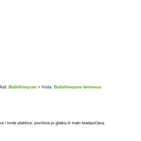
Rod:
Bulbillomyces
> Vrsta:
Bulbillomyces farinosus
e i tvrde plahtice; površina je glatka ili malo bradavičava,