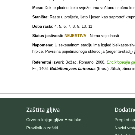
Meso:
Dok je plodno tijelo svježe, ima voštanu i sočnu konzi
Stanište:
Raste u proljeće, ljeto i jesen kao saprotrof krup
Doba rasta:
4, 5, 6, 7, 8, 9, 10, 11
Status jestivosti:
NEJESTIVA
- Nema vrijednosti.
Napomena:
U seksualnom stadiju ima izgled bjelkasto-sivo
hrpice. Površina pojedinačnoga sklerocija (aegerita-stadij) 
Referentni izvori:
Božac, Romano. 2008.
Enciklopedija gl
Fr.; 1403
.
Bulbillomyces farinosus
(Bres.) Jülich, Sinon
Zaštita gljiva
Dodatn
Crvena knjiga gljiva Hrvatske
Pregled sp
Pravilnik o zaštiti
Nazivi vrst