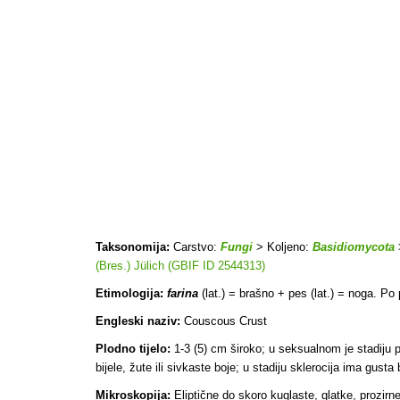
Taksonomija:
Carstvo:
Fungi
> Koljeno:
Basidiomycota
(Bres.) Jülich (GBIF ID 2544313)
Etimologija:
farina
(lat.) = brašno + pes (lat.) = noga. Po 
Engleski naziv:
Couscous Crust
Plodno tijelo:
1-3 (5) cm široko; u seksualnom je stadiju po
bijele, žute ili sivkaste boje; u stadiju sklerocija ima gusta
Mikroskopija:
Eliptične do skoro kuglaste, glatke, prozirne,