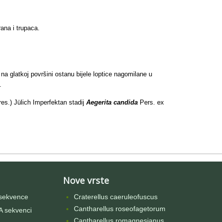
rana i trupaca.
na glatkoj površini ostanu bijele loptice nagomilane u
.
es.) Jülich Imperfektan stadij
Aegerita candida
Pers. ex
Nove vrste
sekvence
Craterellus caeruleofuscus
Cantharellus roseofagetorum
 sekvenci
Cantharellus romagnesianus