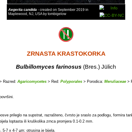
Aegerita candida
- created on September 2019 in
Maplewood, NJ, USA by tombigelow
ZRNASTA KRASTOKORKA
Bulbillomyces farinosus
(Bres.) Jülich
> Razred:
Agaricomycetes
> Red:
Polyporales
> Porodica:
Meruliaceae
> 
površini.
sve prileglo na supstrat, razrašteno, čvrsto je sraslo za podlogu, formira tank
 bijela loptasta ili kruškolika zrnca promjera 0.1-0.2 mm.
 5-7 x 4-7 µm; otrusina je bijela.