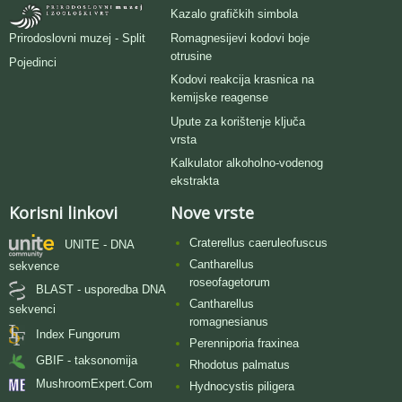
Kazalo grafičkih simbola
Romagnesijevi kodovi boje
Prirodoslovni muzej - Split
otrusine
Pojedinci
Kodovi reakcija krasnica na
kemijske reagense
Upute za korištenje ključa
vrsta
Kalkulator alkoholno-vodenog
ekstrakta
Korisni linkovi
Nove vrste
Craterellus caeruleofuscus
UNITE - DNA
Cantharellus
sekvence
roseofagetorum
BLAST - usporedba DNA
Cantharellus
sekvenci
romagnesianus
Index Fungorum
Perenniporia fraxinea
GBIF - taksonomija
Rhodotus palmatus
MushroomExpert.Com
Hydnocystis piligera