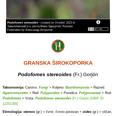
Podofomes stereoides
- created on October 2023 in
Завьяловский р-н, республика Удмуртия, Russian
Federation by Александр Антропов
GRANSKA ŠIROKOPORKA
Podofomes stereoides
(Fr.) Gorjón
Taksonomija:
Carstvo:
Fungi
> Koljeno:
Basidiomycota
> Razred:
Agaricomycetes
> Red:
Polyporales
> Porodica:
Polyporaceae
> Rod:
Podofomes
> Vrsta:
Podofomes stereoides
(Fr.) Gorjón (GBIF ID
12251355)
Etimologija:
stereos
(gr.) = čvrst, čvrsto povezan +
oides
(gr.) = sličan,