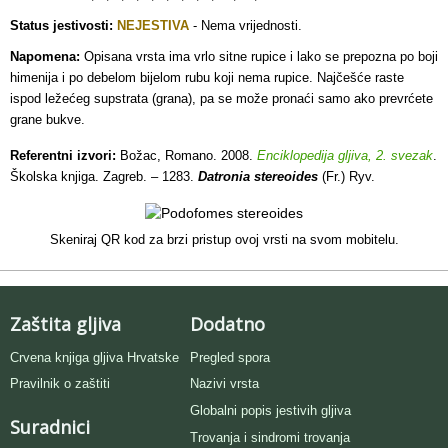
Status jestivosti:
NEJESTIVA
- Nema vrijednosti.
Napomena:
Opisana vrsta ima vrlo sitne rupice i lako se prepozna po boji
himenija i po debelom bijelom rubu koji nema rupice. Najčešće raste
ispod ležećeg supstrata (grana), pa se može pronaći samo ako prevrćete
grane bukve.
Referentni izvori:
Božac, Romano. 2008.
Enciklopedija gljiva, 2. svezak
.
Školska knjiga. Zagreb. – 1283.
Datronia stereoides
(Fr.) Ryv.
Skeniraj QR kod za brzi pristup ovoj vrsti na svom mobitelu.
Zaštita gljiva
Dodatno
Crvena knjiga gljiva Hrvatske
Pregled spora
Pravilnik o zaštiti
Nazivi vrsta
Globalni popis jestivih gljiva
Suradnici
Trovanja i sindromi trovanja