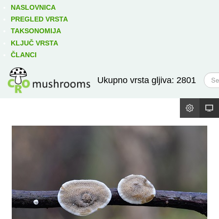
Izravno podređene niže takse:
prikaži
NASLOVNICA
PREGLED VRSTA
TAKSONOMIJA
KLJUČ VRSTA
ČLANCI
T
Ukupno vrsta gljiva: 2801
r
a
ž
i