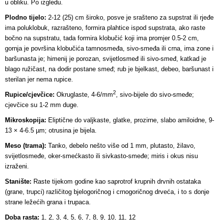
u obliku. Po izgledu.
Plodno tijelo:
2-12 (25) cm široko, posve je srašteno za supstrat ili rjeđe
ima poluklobuk, razrašteno, formira plahtice ispod supstrata, ako raste
bočno na supstratu, tada formira klobučić koji ima promjer 0.5-2 cm,
gornja je površina klobučića tamnosmeđa, sivo-smeđa ili crna, ima zone i
baršunasta je; himenij je porozan, svijetlosmeđ ili sivo-smeđ, katkad je
blago ružičast, na dodir postane smeđ; rub je bjelkast, debeo, baršunast i
sterilan jer nema rupice.
2
Rupice/cjevčice:
Okruglaste, 4-6/mm
, sivo-bijele do sivo-smeđe;
cjevčice su 1
-2 mm duge.
Mikroskopija:
Eliptične do valjkaste, glatke, prozirne, slabo amiloidne, 9-
13 × 4-6.5 µm; otrusina je bijela.
Meso (trama):
Tanko, debelo nešto više od 1 mm, plutasto, žilavo,
svijetlosmeđe, oker-smećkasto ili sivkasto-smeđe; miris i okus nisu
izraženi.
Stanište:
Raste tijekom godine kao saprotrof krupnih drvnih ostataka
(grane, trupci) različitog bjelogoričnog i crnogoričnog drveća, i to s donje
strane ležećih grana i trupaca.
Doba rasta:
1, 2, 3, 4, 5, 6, 7, 8, 9, 10, 11, 12