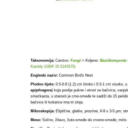
Taksonomija:
Carstvo:
Fungi
> Koljeno:
Basidiomycota
Kambly (GBIF ID 5243575)
Engleski naziv:
Common Bird's Nest
Plodno tijelo:
0.5-0.8 (1.2) cm široko i 0.5-1 cm visoko, u 
epiphragma
) koja poslije pukne i otvori se bačvica; vanj
smećkasta, u starosti je crno-smeđe te sadrži do 15 peridi
bačvice ili košarice ima tri sloja.
Mikroskopija:
Eliptične, glatke, prozirne, 6-9 x 3-5 µm; ot
Meso:
Sočno, žilavo, žuto-smeđe do crveno-smeđe; miris i