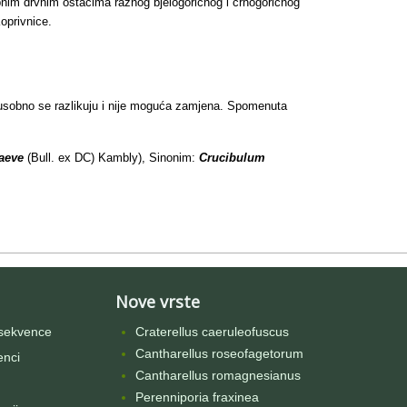
nim drvnim ostacima raznog bjelogoričnog i crnogoričnog
Koprivnice.
 Međusobno se razlikuju i nije moguća zamjena. Spomenuta
aeve
(Bull. ex DC) Kambly), Sinonim:
Crucibulum
Nove vrste
sekvence
Craterellus caeruleofuscus
Cantharellus roseofagetorum
enci
Cantharellus romagnesianus
Perenniporia fraxinea