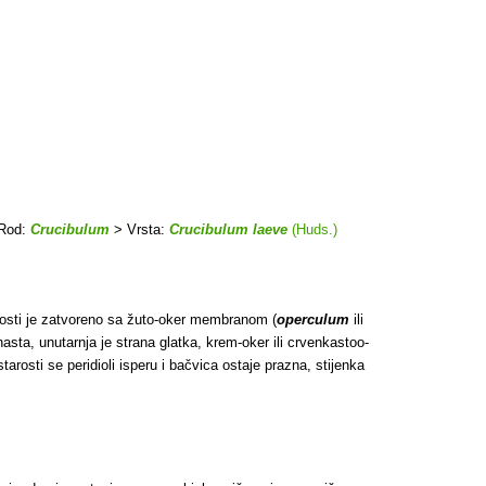
Rod:
Crucibulum
> Vrsta:
Crucibulum laeve
(Huds.)
mladosti je zatvoreno sa žuto-oker membranom (
operculum
ili
asta, unutarnja je strana glatka, krem-oker ili crvenkastoo-
starosti se peridioli isperu i bačvica ostaje prazna, stijenka