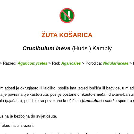
ŽUTA KOŠARICA
Crucibulum laeve
(Huds.) Kambly
> Razred:
Agaricomycetes
> Red:
Agaricales
> Porodica:
Nidulariaceae
> 
mladosti je okruglasto ili jajoliko, poslije ima izgled lončića ili bačvice, u 
ska je površina bjelkasto-žuta, poslije postane crnkasto-smeđa i dlakavo-baršun
ola (jajašaca); peridiole su povezane končićima (
funiculus
) i sadrže spore, u 
rusina je bezbojna do svijetložuta.
 okus nisu izraženi.