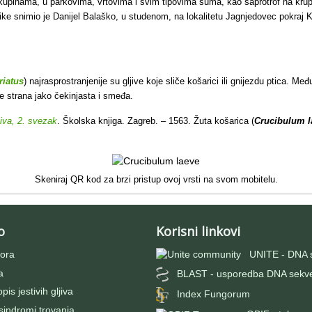
kupinama, u parkovima, vrtovima i svim tipovima šuma, kao saprotrof na krup
slike snimio je Danijel Balaško, u studenom, na lokalitetu Jagnjedovec pokraj 
riatus
) najrasprostranjenije su gljive koje sliče košarici ili gnijezdu ptica.
je strana jako čekinjasta i smeđa.
jiva, 2. svezak
. Školska knjiga. Zagreb. – 1563. Žuta košarica (
Crucibulum l
Skeniraj QR kod za brzi pristup ovoj vrsti na svom mobitelu.
o
Korisni linkovi
ora
UNITE - DNA 
a
BLAST - usporedba DNA sekv
pis jestivih gljiva
Index Fungorum
 sindromi trovanja