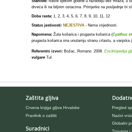
Stanište:
Raste tijekom godine u razdoblju bez mraza, u s
drveća ili na biljnim ostacima. Primjerke na posljednje tri 
Doba rasta:
1, 2, 3, 4, 5, 6, 7, 8, 9, 10, 11, 12
Status jestivosti:
NEJESTIVA
- Nema vrijednosti.
Napomena:
Žuta košarica i prugasta košarica (
Cyathus st
prugasta košarica ima unutarnju stranu crtastu, a vanjska 
Referentni izvori:
Božac, Romano. 2008.
Enciklopedija gl
vulgare
Tul.
Zaštita gljiva
Dodatn
Crvena knjiga gljiva Hrvatske
Pregled sp
Pravilnik o zaštiti
Nazivi vrst
Globalni po
Suradnici
Trovanja i