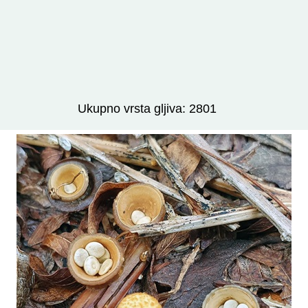
Izravno podređene niže takse:
prikaži
Ukupno vrsta gljiva: 2801