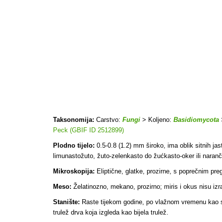
Taksonomija:
Carstvo:
Fungi
> Koljeno:
Basidiomycota
Peck (GBIF ID 2512899)
Plodno tijelo:
0.5-0.8 (1.2) mm široko, ima oblik sitnih jas
limunastožuto, žuto-zelenkasto do žućkasto-oker ili nar
Mikroskopija:
Eliptične, glatke, prozirne, s poprečnim pre
Meso:
Želatinozno, mekano, prozirno; miris i okus nisu izr
Stanište:
Raste tijekom godine, po vlažnom vremenu kao sap
trulež drva koja izgleda kao bijela trulež.