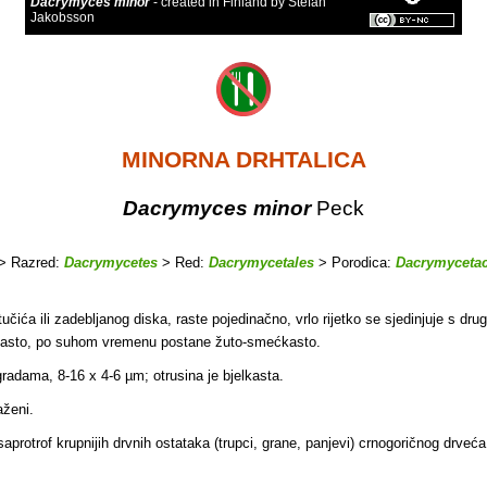
Dacrymyces minor
- created in Finland by Stefan
Jakobsson
MINORNA DRHTALICA
Dacrymyces minor
Peck
> Razred:
Dacrymycetes
> Red:
Dacrymycetales
> Porodica:
Dacrymyceta
tučića ili zadebljanog diska, raste pojedinačno, vrlo rijetko se sjedinjuje s dru
ančasto, po suhom vremenu postane žuto-smećkasto.
gradama, 8-16 x 4-6 µm; otrusina je bjelkasta.
aženi.
rotrof krupnijih drvnih ostataka (trupci, grane, panjevi) crnogoričnog drveća