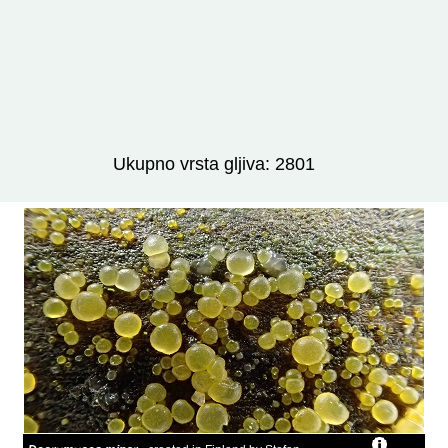
Izravno podređene niže takse:
prikaži
Ukupno vrsta gljiva: 2801