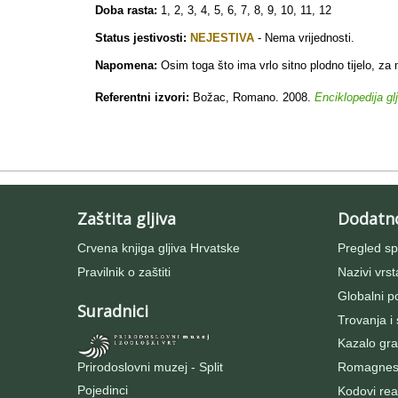
Doba rasta:
1, 2, 3, 4, 5, 6, 7, 8, 9, 10, 11, 12
Status jestivosti:
NEJESTIVA
- Nema vrijednosti.
Napomena:
Osim toga što ima vrlo sitno plodno tijelo, za
Referentni izvori:
Božac, Romano. 2008.
Enciklopedija gl
Zaštita gljiva
Dodatn
Crvena knjiga gljiva Hrvatske
Pregled sp
Pravilnik o zaštiti
Nazivi vrst
Globalni po
Suradnici
Trovanja i
Kazalo gra
Prirodoslovni muzej - Split
Romagnesij
Pojedinci
Kodovi rea