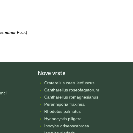
es minor
Peck)
Nove vrste
Craterellus caeruleofuscus
Cantharellus roseofagetorum
enci
Cantharellus romagnesianus
Perenniporia fraxinea
Rhodotus palmatus
Hydnocystis piligera
Inocybe griseoscabrosa