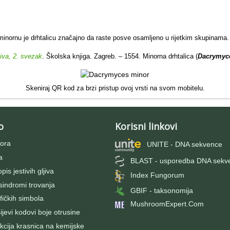
 minornu je drhtalicu značajno da raste posve osamljeno u rijetkim skupinama.
jiva, 2. svezak
. Školska knjiga. Zagreb. – 1554. Minorna drhtalica (
Dacrymyc
Skeniraj QR kod za brzi pristup ovoj vrsti na svom mobitelu.
o
Korisni linkovi
ora
UNITE - DNA sekvence
a
BLAST - usporedba DNA sekv
pis jestivih gljiva
Index Fungorum
 sindromi trovanja
GBIF - taksonomija
fičkih simbola
MushroomExpert.Com
evi kodovi boje otrusine
kcija krasnica na kemijske