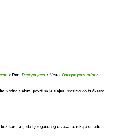
ceae
> Rod:
Dacrymyces
> Vrsta:
Dacrymyces minor
gim plodno tijelom, površina je sjajna; prozirno do žućkasto,
 bez kore, a rjeđe bjelogoričnog drveća; uzrokuje smeđu