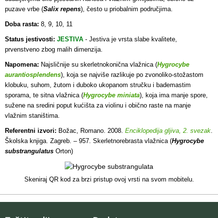
puzave vrbe (
Salix repens
), često u priobalnim područjima.
Doba rasta:
8, 9, 10, 11
Status jestivosti:
JESTIVA
- J
estiva je vrsta slabe kvalitete,
prvenstveno zbog malih dimenzija.
Napomena:
Najsličnije su skerletnokonična vlažnica (
Hygrocybe
aurantiosplendens
), koja se najviše razlikuje po zvonoliko-stožastom
klobuku, suhom, žutom i duboko ukopanom stručku i bademastim
sporama, te sitna vlažnica (
Hygrocybe miniata
), koja ima manje spore,
sužene na sredini poput kućišta za violinu i obično raste na manje
vlažnim staništima.
Referentni izvori:
Božac, Romano. 2008.
Enciklopedija gljiva, 2. svezak
.
Školska knjiga. Zagreb. – 957. Skerletnorebrasta vlažnica (
Hygrocybe
substrangulatus
Orton)
Skeniraj QR kod za brzi pristup ovoj vrsti na svom mobitelu.