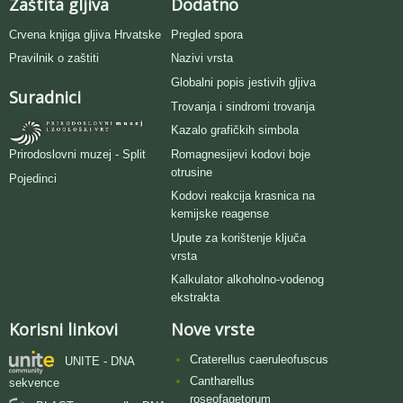
Zaštita gljiva
Dodatno
Crvena knjiga gljiva Hrvatske
Pregled spora
Pravilnik o zaštiti
Nazivi vrsta
Globalni popis jestivih gljiva
Suradnici
Trovanja i sindromi trovanja
Kazalo grafičkih simbola
Romagnesijevi kodovi boje
Prirodoslovni muzej - Split
otrusine
Pojedinci
Kodovi reakcija krasnica na
kemijske reagense
Upute za korištenje ključa
vrsta
Kalkulator alkoholno-vodenog
ekstrakta
Korisni linkovi
Nove vrste
Craterellus caeruleofuscus
UNITE - DNA
Cantharellus
sekvence
roseofagetorum