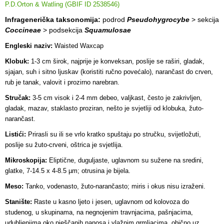
P.D.Orton & Watling (GBIF ID 2538546)
Infragenerička taksonomija:
podrod
Pseudohygrocybe
> sekcija
Coccineae
> podsekcija
Squamulosae
Engleski naziv:
Waisted Waxcap
Klobuk:
1-3 cm širok, najprije je konveksan, poslije se raširi, gladak,
sjajan, suh i sitno ljuskav (koristiti ručno povećalo), narančast do crven,
rub je tanak, valovit i prozirno narebran.
Stručak:
3-5 cm visok i 2-4 mm debeo, valjkast, često je zakrivljen,
gladak, mazav, staklasto proziran, nešto je svjetliji od klobuka, žuto-
narančast.
Listići:
Prirasli su ili se vrlo kratko spuštaju po stručku, svijetložuti,
poslije su žuto-crveni, oštrica je svjetlija.
Mikroskopija:
Eliptične, duguljaste, uglavnom su sužene na sredini,
glatke, 7-14.5 x 4-8.5 µm; otrusina je bijela.
Meso:
Tanko, vodenasto, žuto-narančasto; miris i okus nisu izraženi.
Stanište:
Raste u kasno ljeto i jesen, uglavnom od kolovoza do
studenog, u skupinama, na negnojenim travnjacima, pašnjacima,
udubljenjima oko pješčanih nanosa i vlažnim grmljacima, obično uz