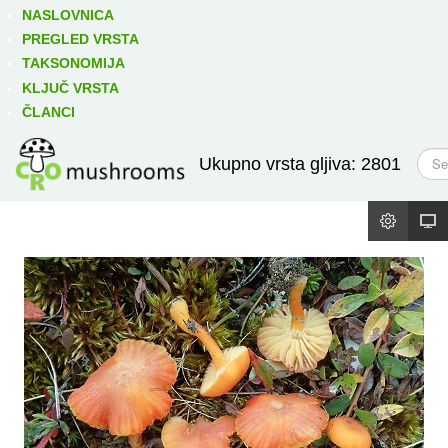
Izravno podređene niže takse:
prikaži
NASLOVNICA
PREGLED VRSTA
TAKSONOMIJA
KLJUČ VRSTA
ČLANCI
T
Ukupno vrsta gljiva: 2801
r
a
ž
i