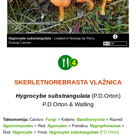
Hygrocybe substrangulata
- created in Norway by Perry
Gunnar Larsen
SKERLETNOREBRASTA VLAŽNICA
Hygrocybe substrangulata
(P.D.Orton)
P.D.Orton & Watling
Taksonomija:
Carstvo:
Fungi
> Koljeno:
Basidiomycota
> Razred:
Agaricomycetes
> Red:
Agaricales
> Porodica:
Hygrophoraceae
>
Rod:
Hygrocybe
> Vrsta:
Hygrocybe substrangulata
(P.D.Orton)