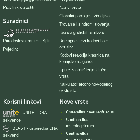
Pravilnik o zaštiti
Nazivi vrsta
Globalni popis jestivih gljiva
Suradnici
Trovanja i sindromi trovanja
Kazalo grafičkih simbola
Romagnesijevi kodovi boje
Prirodoslovni muzej - Split
otrusine
Pojedinci
Kodovi reakcija krasnica na
kemijske reagense
Upute za korištenje ključa
vrsta
Kalkulator alkoholno-vodenog
ekstrakta
Korisni linkovi
Nove vrste
Craterellus caeruleofuscus
UNITE - DNA
Cantharellus
sekvence
roseofagetorum
BLAST - usporedba DNA
Cantharellus
sekvenci
romagnesianus