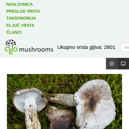
Izravno podređene niže takse:
prikaži
NASLOVNICA
PREGLED VRSTA
TAKSONOMIJA
KLJUČ VRSTA
ČLANCI
T
Ukupno vrsta gljiva: 2801
r
a
ž
i