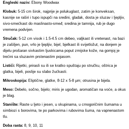
Engleski naziv:
Ebony Woodwax
Klobuk:
5-15 cm širok, najprije je polukuglast, zatim je konveksan,
kasnije se raširi i tupo ispupči na sredini, gladak, dosta je sluzav i ljepljiv,
sivo-smećkast do maslinasto-smeđ, sredina je tamnija, rub je dugo
vremena podvijen.
Stručak:
5-12 cm visok i 1.5-4.5 cm debeo, valjkast ili vretenast, na bazi
je zašiljen, pun, vrlo je ljepljiv, bijel, bjelkast ili svijetložut, na donjem je
dijelu prošaran sivkastim ljuskicama poput zmijske kože, na gornjoj je
trećini sa sluzavim prstenastim pojasom.
Listići:
Rijetki, prirasli su ili se kratko spuštaju po stručku, oštrica je
glatka, bijeli, poslije su slabo žućkasti.
Mikroskopija:
Eliptične, glatke, 8-12 x 5-8 µm; otrusina je bijela.
Meso:
Debelo, sočno, bijelo; miris je ugodan, aromatičan na voće, a okus
je blag.
Stanište:
Raste u ljeto i jesen, u skupinama, u crnogoričnim šumama u
simbiozi s borovima, te po parkovima i rubovima šuma, na vapnenastom
tlu.
Doba rasta:
8, 9, 10, 11