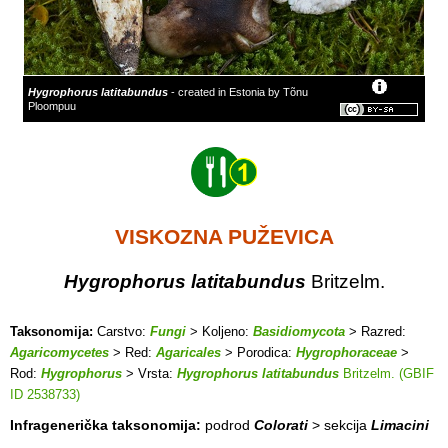
Hygrophorus latitabundus
- created in Estonia by Tõnu
Ploompuu
VISKOZNA PUŽEVICA
Hygrophorus latitabundus
Britzelm.
Taksonomija:
Carstvo:
Fungi
> Koljeno:
Basidiomycota
> Razred:
Agaricomycetes
> Red:
Agaricales
> Porodica:
Hygrophoraceae
>
Rod:
Hygrophorus
> Vrsta:
Hygrophorus latitabundus
Britzelm. (GBIF
ID 2538733)
Infragenerička taksonomija:
podrod
Colorati
> sekcija
Limacini