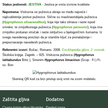
Status jestivosti:
JESTIVA
-
Jestiva je vrsta izvrsne kvalitete.
Napomena:
Viskozna se puževica ubraja se među najveće i
najkvalitetnije jestive puževice. Slične su maslinastobijela puževica
(
Hygrophorus olivaceoalbus
), koja nije tako slinava i raste ispod
smreke, te zmijolikonoga puževica (
Hygrophorus persoonii
), koja ima
zmijoliko prošaran stručak i raste isključivo u bjelogoričnim šumama. Iz
svega navedenog proizlazi da je stanište ključ za pronalaženje i
prepoznavanje navedenih puževica.
Referentni izvori:
Božac, Romano. 2008.
Enciklopedija gljiva, 2. svezak
.
Školska knjiga. Zagreb. – 925. Viskozna puževica (
Hygrophorus
latitabundus
Britz.), Sinonim
Hygrophorus limacinus
(Scop.: Fr.) Fr.
ss. Bon
Skeniraj QR kod za brzi pristup ovoj vrsti na svom mobitelu.
Zaštita gljiva
Dodatno
Crvena knjiga gljiva Hrvatske
Pregled spora