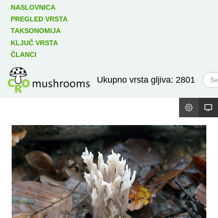
Izravno podređene niže takse:
prikaži
NASLOVNICA
PREGLED VRSTA
TAKSONOMIJA
KLJUČ VRSTA
ČLANCI
T
Ukupno vrsta gljiva: 2801
r
a
ž
i