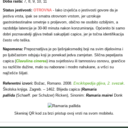
Doba rasta:
7, 8, 9, 10, 11
Status jestivosti:
OTROVNA
-
Iako izvješća o jestivosti govore da je
jestiva vrsta, ipak se smatra otrovnom vrstom, jer uzrokuje
gastrointestinalne smetnje s proljevom, obično ne osobito ozbiljnim, a
razdoblje latencije je 30-90 minuta nakon konzumiranja. Općenito bi samo
dobri poznavatelji gljiva trebali sakupljati capice, jer je točna identifikacija
često vrlo teška.
Napomena:
Prepoznatljiva je po lješnjaksmeđoj boji na svim dijelovima i
po ljubičastom odsjaju koji je ponekad jedva zamjetan. Slična pepeljasta
capica (
Clavulina cinerea
) ima svjetlosivu ili tamnosivu osnovu, grančice
su različite dužine, malo su naborane i modro nahukane, a vršci su
najčešće šiljati.
Referentni izvori:
Božac, Romano. 2008.
Enciklopedija gljiva, 2. svezak
.
Školska knjiga. Zagreb. – 1462. Blijeda capica (
Ramaria
pallida
(Schaeff. per Schulzer) Ricken), Sinonim:
Ramaria mairei
Donk
Skeniraj QR kod za brzi pristup ovoj vrsti na svom mobitelu.