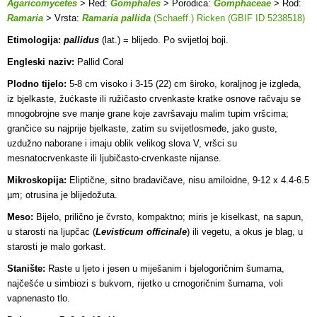
Agaricomycetes
> Red:
Gomphales
> Porodica:
Gomphaceae
> Rod:
Ramaria
> Vrsta:
Ramaria pallida
(Schaeff.) Ricken (GBIF ID 5238518)
Etimologija:
pallidus
(lat.) = blijedo. Po svijetloj boji.
Engleski naziv:
Pallid Coral
Plodno tijelo:
5-8 cm visoko i 3-15 (22) cm široko, koraljnog je izgleda,
iz bjelkaste, žućkaste ili ružičasto crvenkaste kratke osnove račvaju se
mnogobrojne sve manje grane koje završavaju malim tupim vršcima;
grančice su najprije bjelkaste, zatim su svijetlosmeđe, jako guste,
uzdužno naborane i imaju oblik velikog slova V, vršci su
mesnatocrvenkaste ili ljubičasto-crvenkaste nijanse.
Mikroskopija:
Eliptične, sitno bradavičave, nisu amiloidne, 9-12 x 4.4-6.5
µm; otrusina je blijedožuta.
Meso:
Bijelo, prilično je čvrsto, kompaktno; miris je kiselkast, na sapun,
u starosti na ljupčac (
Levisticum officinale
) ili vegetu, a okus je blag, u
starosti je malo gorkast.
Stanište:
Raste u ljeto i jesen u miješanim i bjelogoričnim šumama,
najčešće u simbiozi s bukvom, rijetko u crnogoričnim šumama, voli
vapnenasto tlo.