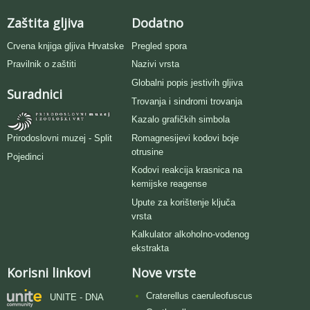
Zaštita gljiva
Dodatno
Crvena knjiga gljiva Hrvatske
Pregled spora
Pravilnik o zaštiti
Nazivi vrsta
Globalni popis jestivih gljiva
Suradnici
Trovanja i sindromi trovanja
Kazalo grafičkih simbola
Romagnesijevi kodovi boje
Prirodoslovni muzej - Split
otrusine
Pojedinci
Kodovi reakcija krasnica na
kemijske reagense
Upute za korištenje ključa
vrsta
Kalkulator alkoholno-vodenog
ekstrakta
Korisni linkovi
Nove vrste
Craterellus caeruleofuscus
UNITE - DNA