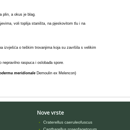
 plin, a okus je blag.
ma, voli toplija staništa, na pjeskovitom tlu i na
a izvješća o teškim trovanjima koja su završila s velikim
lo nepravilno raspuca i oslobađa spore.
oderma meridionale
Demoulin ex Melencon)
Nove vrste
Craterellus caeruleofuscus
Cantharellus roseofagetorum