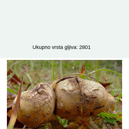
Izravno podređene niže takse:
prikaži
Ukupno vrsta gljiva: 2801