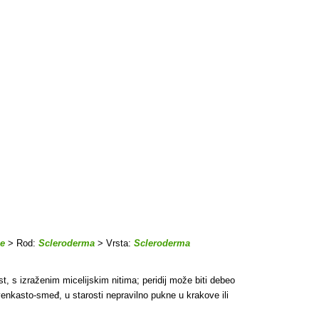
ae
> Rod:
Scleroderma
> Vrsta:
Scleroderma
st, s izraženim micelijskim nitima; peridij može biti debeo
rvenkasto-smeđ, u starosti nepravilno pukne u krakove ili