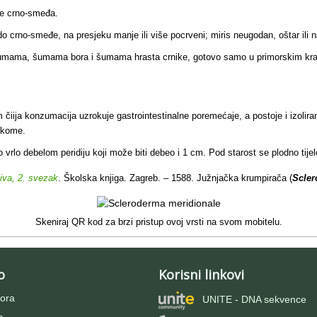
je crno-smeđa.
 crno-smeđe, na presjeku manje ili više pocrveni; miris neugodan, oštar ili na
umama, šumama bora i šumama hrasta crnike, gotovo samo u primorskim krajevi
iija konzumacija uzrokuje gastrointestinalne poremećaje, a postoje i izoliran
 kome.
 vrlo debelom peridiju koji može biti debeo i 1 cm. Pod starost se plodno tije
jiva, 2. svezak
. Školska knjiga. Zagreb. – 1588. Južnjačka krumpirača (
Scler
Skeniraj QR kod za brzi pristup ovoj vrsti na svom mobitelu.
o
Korisni linkovi
ora
UNITE - DNA sekvence