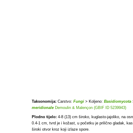
Taksonomija:
Carstvo:
Fungi
> Koljeno:
Basidiomycota
meridionale
Demoulin & Malençon (GBIF ID 5239943)
Plodno tijelo:
4-8 (13) cm široko, kuglasto-jajoliko, na osn
0.4-1 cm, tvrd je i kožast, u početku je prilično gladak, k
široki otvor kroz koji izlaze spore.