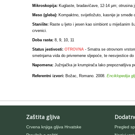
Mikroskopija:
Kuglaste, bradavičave, 12-14 µm; otrusina 
Meso (gleba):
Kompaktno, svijetložuto, kasnije je smeđe do
Stanište:
Raste u ljeto i jesen kao simbiont u miješanim š
crvenici.
Doba rasta:
8, 9, 10, 11
Status jestivosti:
OTROVNA
- Smatra se otrovnom vrstom č
smetnjama vida do privremene sljepoće, te nesvjestice do
Napomena:
Južnjačka je krumpirača lako prepoznatljiva po
Referentni izvori:
Božac, Romano. 2008.
Enciklopedija gl
Zaštita gljiva
Dodatn
Crvena knjiga gljiva Hrvatske
Pregled sp