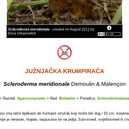
Scleroderma meridionale
- created on August 2012 by
Erica Urbanovitch
JUŽNJAČKA KRUMPIRAČA
Scleroderma meridionale
Demoulin & Malençon
> Razred:
Agaricomycetes
> Red:
Boletales
> Porodica:
Sclerodermatace
ovi ima lažni bjelkasti do žućkasti stručak koji može biti dug i 10 cm, korjena
asnije je neravan, hrapav, raspucava se na polja, žuto-smeđ, svijetlosmeđ ili c