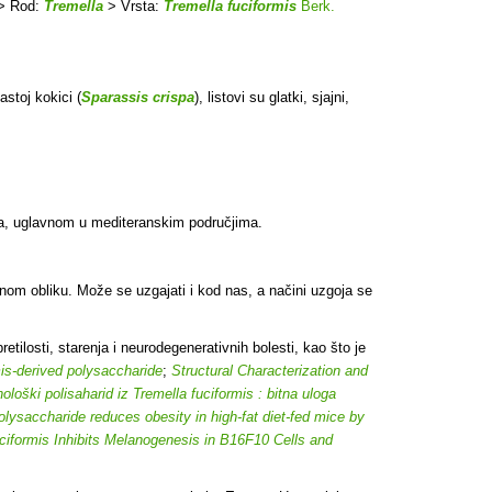
> Rod:
Tremella
> Vrsta:
Tremella fuciformis
Berk.
astoj kokici (
Sparassis crispa
), listovi su glatki, sjajni,
ta, uglavnom u mediteranskim područjima.
nom obliku. Može se uzgajati i kod nas, a načini uzgoja se
tilosti, starenja i neurodegenerativnih bolesti, kao što je
is-derived polysaccharide
;
Structural Characterization and
ološki polisaharid iz Tremella fuciformis : bitna uloga
olysaccharide reduces obesity in high-fat diet-fed mice by
uciformis Inhibits Melanogenesis in B16F10 Cells and