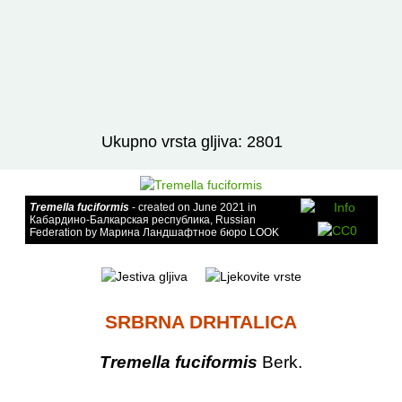
Izravno podređene niže takse:
prikaži
Ukupno vrsta gljiva: 2801
Tremella fuciformis
- created on June 2021 in
Кабардино-Балкарская республика, Russian
Federation by Марина Ландшафтное бюро LOOK
SRBRNA DRHTALICA
Tremella fuciformis
Berk.