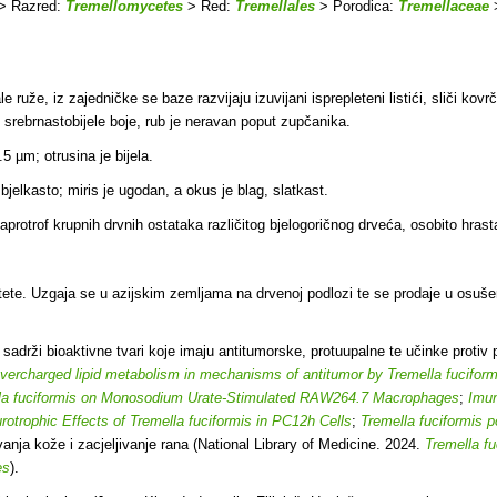
> Razred:
Tremellomycetes
> Red:
Tremellales
> Porodica:
Tremellaceae
 ruže, iz zajedničke se baze razvijaju izuvijani isprepleteni listići, sliči kovrč
ili srebrnastobijele boje, rub je neravan poput zupčanika.
.5 µm; otrusina je bijela.
elkasto; miris je ugodan, a okus je blag, slatkast.
otrof krupnih drvnih ostataka različitog bjelogoričnog drveća, osobito hras
tete. U
zgaja se u azijskim zemljama na drvenoj podlozi te se prodaje u osuše
adrži bioaktivne tvari koje imaju antitumorske, protuupalne te učinke protiv pre
vercharged lipid metabolism in mechanisms of antitumor by Tremella fuciform
ella fuciformis on Monosodium Urate-Stimulated RAW264.7 Macrophages
;
Imun
otrophic Effects of Tremella fuciformis in PC12h Cells
;
Tremella fuciformis p
vanja kože i zacjeljivanje rana (National Library of Medicine. 2024.
Tremella f
es
).