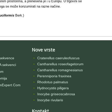
renim prostorima, a prenesena je i u Europu. U trgovini se
toga se može konzumirati na razne načine.
uciformis
Berk.)
Nove vrste
sekvence
Craterellus caeruleofuscus
Cantharellus roseofagetorum
 sekvenci
Cantharellus romagnesianus
um
Perenniporia fraxinea
omija
Rhodotus palmatus
mExpert.Com
Hydnocystis piligera
Inocybe griseoscabrosa
Inocybe rivularis
Kontakt