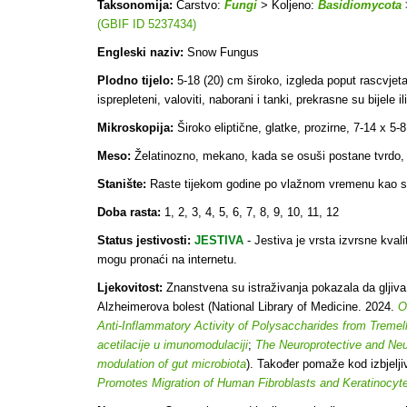
Taksonomija:
Carstvo:
Fungi
> Koljeno:
Basidiomycota
(GBIF ID 5237434)
Engleski naziv:
Snow Fungus
Plodno tijelo:
5-18 (20) cm široko, izgleda poput rascvjetale
isprepleteni, valoviti, naborani i tanki, prekrasne su bijele 
Mikroskopija:
Široko eliptične, glatke, prozirne, 7-14 x 5-8
Meso:
Želatinozno, mekano, kada se osuši postane tvrdo, bj
Stanište:
Raste tijekom godine po vlažnom vremenu kao sapr
Doba rasta:
1, 2, 3, 4, 5, 6, 7, 8, 9, 10, 11, 12
Status jestivosti:
JESTIVA
- Jestiva je vrsta izvrsne kvali
mogu pronaći na internetu.
Ljekovitost:
Znanstvena su istraživanja pokazala da gljiva s
Alzheimerova bolest (National Library of Medicine. 2024.
O
Anti-Inflammatory Activity of Polysaccharides from Trem
acetilacije u imunomodulaciji
;
The Neuroprotective and Neur
modulation of gut microbiota
). Također pomaže kod izbjelji
Promotes Migration of Human Fibroblasts and Keratinocyt