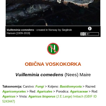
Vuilleminia comedens
- created in Norway by Sieglinde
Hansen [1939-2019]
OBIČNA VOSKOKORKA
Vuilleminia comedens
(Nees) Maire
Taksonomija:
Carstvo:
Fungi
> Koljeno:
Basidiomycota
> Razred:
Agaricomycetes
> Red:
Agaricales
> Porodica:
Agaricaceae
> Rod:
Agaricus
> Vrsta:
Agaricus bisporus
(J.E.Lange) Imbach (GBIF ID
5243447)