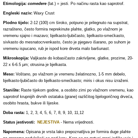
Etimologija:
comedere
(lat.) = jesti. Po načinu rasta kao saprotrof.
Engleski naziv:
Waxy Crust
Plodno tijelo:
2-12 (100) cm široko, potpuno je prilegnuto na supstrat,
razrašteno, često formira neprekinute plahte, glatko, po vlažnom je
vremenu sjajno i mazavo; bjelkasto-ljubičasto, bjelkasto-smećkasto,
sivkasto do mesnatocrvenkasto, često je pjegavo išarano, po suhom je
vremenu ispucano, rub je ispod kore drveta malo baršunast.
Mikroskopija:
Valjkaste do kobasičasto zakrivljene, glatke, prozirne, 20-
22 x 6-6.5 µm; otrusina je bjelkasta.
Meso:
Voštano, po vlažnom je vremenu želatinozno, 1-5 mm debelo,
bjelkasto-ljubičasto do bjelkasto-smećkasto; miris i okus nisu izraženi.
Stanište:
Raste tijekom godine, a osobito zimi po vlažnom vremenu, kao
saprotrof krupnijih drvnih ostataka (grane) različitog bjelogoričnog drveća,
osobito hrasta, bukve ili lijeske.
Doba rasta:
1, 2, 3, 4, 5, 6, 7, 8, 9, 10, 11,12
Status jestivosti:
NEJESTIVA
- Nema vrijednosti.
Napomena:
Opisana je vrsta lako prepoznatljiva jer formira duge plahte