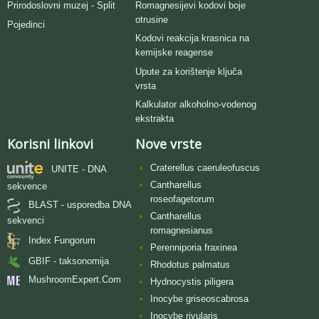
Romagnesijevi kodovi boje
Prirodoslovni muzej - Split
otrusine
Pojedinci
Kodovi reakcija krasnica na
kemijske reagense
Upute za korištenje ključa
vrsta
Kalkulator alkoholno-vodenog
ekstrakta
Korisni linkovi
Nove vrste
Craterellus caeruleofuscus
UNITE - DNA
Cantharellus
sekvence
roseofagetorum
BLAST - usporedba DNA
Cantharellus
sekvenci
romagnesianus
Index Fungorum
Perenniporia fraxinea
GBIF - taksonomija
Rhodotus palmatus
MushroomExpert.Com
Hydnocystis piligera
Inocybe griseoscabrosa
Inocybe rivularis