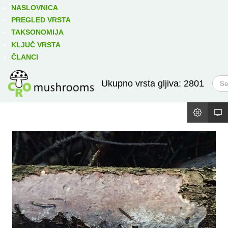
Izravno podređene niže takse:
prikaži
NASLOVNICA
PREGLED VRSTA
TAKSONOMIJA
KLJUČ VRSTA
ČLANCI
T
Ukupno vrsta gljiva: 2801
r
a
ž
i