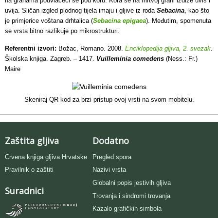
na granama podvlačeći se pod koru. Kora se na mrtvoj grani izdiže uvis i
uvija. Sličan izgled plodnog tijela imaju i gljive iz roda
Sebacina
, kao što
je primjerice voštana drhtalica (
Sebacina epigaea
). Međutim, spomenuta
se vrsta bitno razlikuje po mikrostrukturi.
Referentni izvori:
Božac, Romano. 2008.
Enciklopedija gljiva, 2. svezak
.
Školska knjiga. Zagreb. – 1417.
Vuilleminia comedens
(Ness.: Fr.)
Maire
Skeniraj QR kod za brzi pristup ovoj vrsti na svom mobitelu.
Zaštita gljiva
Dodatno
Crvena knjiga gljiva Hrvatske
Pregled spora
Pravilnik o zaštiti
Nazivi vrsta
Globalni popis jestivih gljiva
Suradnici
Trovanja i sindromi trovanja
Kazalo grafičkih simbola