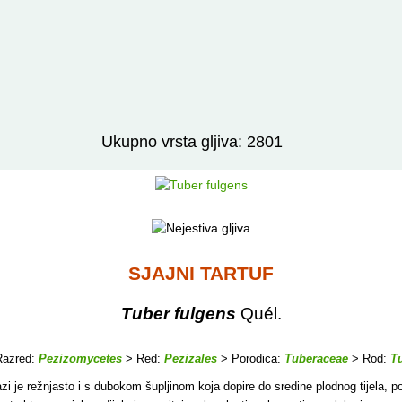
Izravno podređene niže takse:
prikaži
Ukupno vrsta gljiva: 2801
SJAJNI TARTUF
Tuber fulgens
Quél.
azred:
Pezizomycetes
> Red:
Pezizales
> Porodica:
Tuberaceae
> Rod:
T
bazi je režnjasto i s dubokom šupljinom koja dopire do sredine plodnog tijela, 