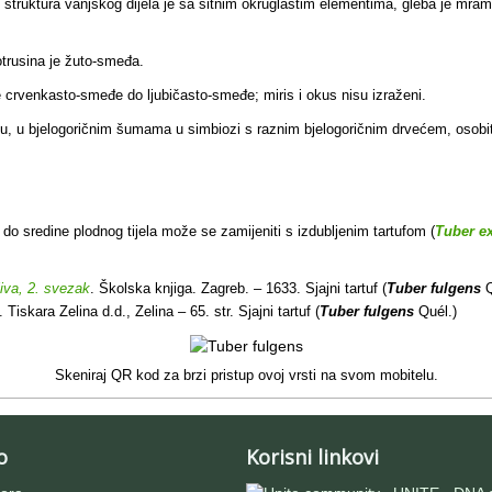
truktura vanjskog dijela je sa sitnim okruglastim elementima, gleba je mramori
otrusina je žuto-smeđa.
 crvenkasto-smeđe do ljubičasto-smeđe; miris i okus nisu izraženi.
u, u bjelogoričnim šumama u simbiozi s raznim bjelogoričnim drvećem, osobi
do sredine plodnog tijela može se zamijeniti s izdubljenim tartufom (
Tuber e
jiva, 2. svezak
. Školska knjiga. Zagreb. – 1633. Sjajni tartuf (
Tuber fulgens
Q
. Tiskara Zelina d.d., Zelina – 65. str. Sjajni tartuf (
Tuber fulgens
Quél.)
Skeniraj QR kod za brzi pristup ovoj vrsti na svom mobitelu.
o
Korisni linkovi