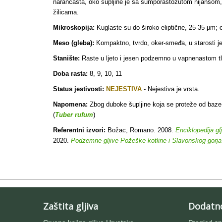
narančasta, oko šupljine je sa sumporastožutom nijansom, s
žilicama.
Mikroskopija:
Kuglaste su do široko eliptične, 25-35 µm; 
Meso (gleba):
Kompaktno, tvrdo, oker-smeđa, u starosti je
Stanište:
Raste u ljeto i jesen podzemno u vapnenastom tl
Doba rasta:
8, 9, 10, 11
Status jestivosti:
NEJESTIVA
- Nejestiva je vrsta.
Napomena:
Zbog duboke šupljine koja se proteže od baze 
(
Tuber rufum
)
Referentni izvori:
Božac, Romano. 2008.
Enciklopedija gl
2020.
Podzemne gljive Požeške kotline i Slavonskog gorja
Zaštita gljiva
Dodatn