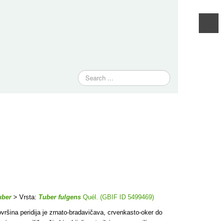
Traži
uber
> Vrsta:
Tuber fulgens
Quél. (GBIF ID 5499469)
površina peridija je zrnato-bradavičava, crvenkasto-oker do