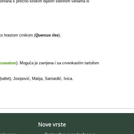
rana s prilično širokim bijelim sterilnim venama ili
to hrastom crnikom (
Quercus ilex
).
xcavatum
). Moguća je zamjena i sa crvenkastim tartufom
uélet); Josipović, Matija, Samarđić, Ivica.
Nove vrste