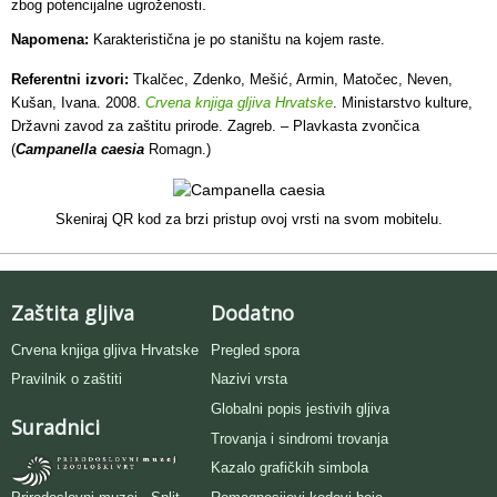
.
zbog potencijalne ugroženosti
Napomena:
Karakteristična je po staništu na kojem raste.
Referentni izvori:
Tkalčec, Zdenko, Mešić, Armin, Matočec, Neven,
Kušan, Ivana. 2008.
Crvena knjiga gljiva Hrvatske
. Ministarstvo kulture,
Državni zavod za zaštitu prirode. Zagreb. – Plavkasta zvončica
(
Campanella caesia
Romagn.)
Skeniraj QR kod za brzi pristup ovoj vrsti na svom mobitelu.
Zaštita gljiva
Dodatno
Crvena knjiga gljiva Hrvatske
Pregled spora
Pravilnik o zaštiti
Nazivi vrsta
Globalni popis jestivih gljiva
Suradnici
Trovanja i sindromi trovanja
Kazalo grafičkih simbola