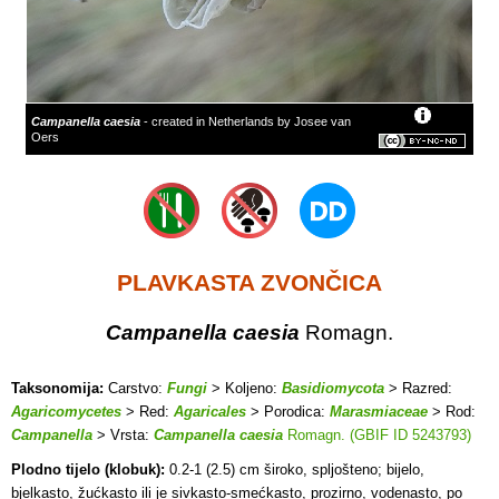
Campanella caesia
- created in Netherlands by Josee van
Oers
PLAVKASTA ZVONČICA
Campanella caesia
Romagn.
Taksonomija:
Carstvo:
Fungi
> Koljeno:
Basidiomycota
> Razred:
Agaricomycetes
> Red:
Agaricales
> Porodica:
Marasmiaceae
> Rod:
Campanella
> Vrsta:
Campanella caesia
Romagn. (GBIF ID 5243793)
Plodno tijelo (klobuk):
0.2-1 (2.5) cm široko, spljošteno; bijelo,
bjelkasto, žućkasto ili je sivkasto-smećkasto, prozirno, vodenasto, po