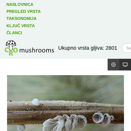
Izravno podređene niže takse:
prikaži
NASLOVNICA
PREGLED VRSTA
TAKSONOMIJA
KLJUČ VRSTA
ČLANCI
T
Ukupno vrsta gljiva: 2801
r
a
ž
i