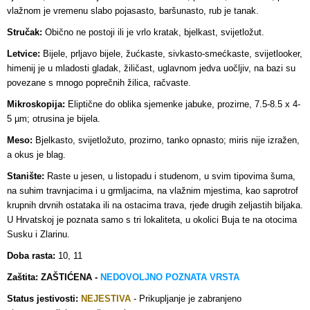
vlažnom je vremenu slabo pojasasto, baršunasto, rub je tanak.
Stručak:
Obično ne postoji ili je vrlo kratak, bjelkast, svijetložut.
Letvice:
Bijele, prljavo bijele, žućkaste, sivkasto-smećkaste, svijetlooker,
himenij je u mladosti gladak, žiličast, uglavnom jedva uočljiv, na bazi su
povezane s mnogo poprečnih žilica, račvaste.
Mikroskopija:
Eliptične do oblika sjemenke jabuke, prozirne, 7.5-8.5 x 4-
5 µm; otrusina je bijela.
Meso:
Bjelkasto, svijetložuto, prozirno, tanko opnasto; miris nije izražen,
a okus je blag.
Stanište:
Raste u jesen, u listopadu i studenom, u svim tipovima šuma,
na suhim travnjacima i u grmljacima, na vlažnim mjestima, kao saprotrof
krupnih drvnih ostataka ili na ostacima trava, rjeđe drugih zeljastih biljaka.
U Hrvatskoj je poznata samo s tri lokaliteta, u okolici Buja te na otocima
Susku i Zlarinu.
Doba rasta:
10, 11
Zaštita: ZAŠTIĆENA -
NEDOVOLJNO POZNATA VRSTA
Status jestivosti:
NEJESTIVA
- Prikupljanje je zabranjeno