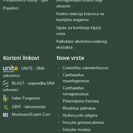
Romagnesijevi kodovi boje
Prirodoslovni muzej - Split
otrusine
Pojedinci
Kodovi reakcija krasnica na
kemijske reagense
Upute za korištenje ključa
vrsta
Kalkulator alkoholno-vodenog
ekstrakta
Korisni linkovi
Nove vrste
Craterellus caeruleofuscus
UNITE - DNA
Cantharellus
sekvence
roseofagetorum
BLAST - usporedba DNA
Cantharellus
sekvenci
romagnesianus
Index Fungorum
Perenniporia fraxinea
GBIF - taksonomija
Rhodotus palmatus
MushroomExpert.Com
Hydnocystis piligera
Inocybe griseoscabrosa
Inocybe rivularis