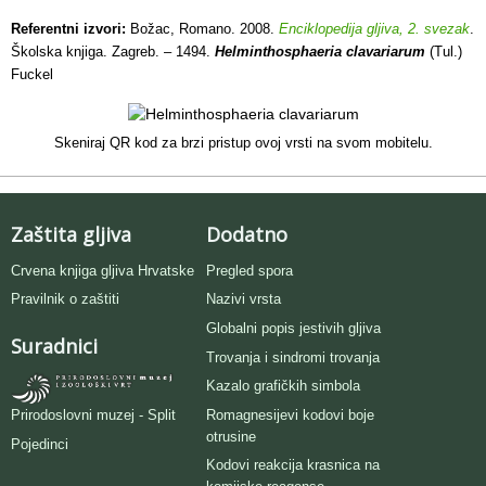
Referentni izvori:
Božac, Romano. 2008.
Enciklopedija gljiva, 2. svezak
.
Školska knjiga. Zagreb. – 1494.
Helminthosphaeria clavariarum
(Tul.)
Fuckel
Skeniraj QR kod za brzi pristup ovoj vrsti na svom mobitelu.
Zaštita gljiva
Dodatno
Crvena knjiga gljiva Hrvatske
Pregled spora
Pravilnik o zaštiti
Nazivi vrsta
Globalni popis jestivih gljiva
Suradnici
Trovanja i sindromi trovanja
Kazalo grafičkih simbola
Romagnesijevi kodovi boje
Prirodoslovni muzej - Split
otrusine
Pojedinci
Kodovi reakcija krasnica na