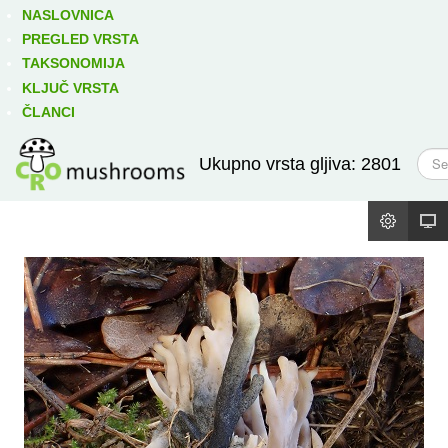
Izravno podređene niže takse:
prikaži
NASLOVNICA
PREGLED VRSTA
TAKSONOMIJA
KLJUČ VRSTA
ČLANCI
T
Ukupno vrsta gljiva: 2801
r
a
ž
i