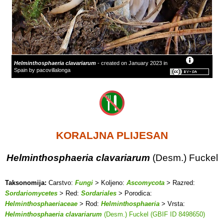
Helminthosphaeria clavariarum
- created on January 2023 in
Spain by pacovillalonga
KORALJNA PLIJESAN
Helminthosphaeria clavariarum
(Desm.) Fuckel
Taksonomija:
Carstvo:
Fungi
> Koljeno:
Ascomycota
> Razred:
Sordariomycetes
> Red:
Sordariales
> Porodica:
Helminthosphaeriaceae
> Rod:
Helminthosphaeria
> Vrsta:
Helminthosphaeria clavariarum
(Desm.) Fuckel (GBIF ID 8498650)