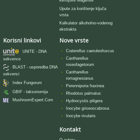
kemijske reagense
Upute za korištenje ključa
vrsta
Kalkulator alkoholno-vodenog
ekstrakta
Korisni linkovi
Nove vrste
Craterellus caeruleofuscus
UNITE - DNA
Cantharellus
sekvence
roseofagetorum
BLAST - usporedba DNA
Cantharellus
sekvenci
romagnesianus
Index Fungorum
Perenniporia fraxinea
GBIF - taksonomija
Rhodotus palmatus
MushroomExpert.Com
Hydnocystis piligera
Inocybe griseoscabrosa
Inocybe rivularis
Kontakt
O autoru