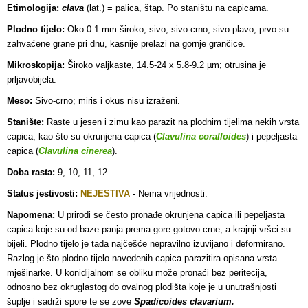
Etimologija:
clava
(lat.) = palica, štap. Po staništu na capicama.
Plodno tijelo:
Oko 0.1 mm široko, sivo, sivo-crno, sivo-plavo, prvo su
zahvaćene grane pri dnu, kasnije prelazi na gornje grančice.
Mikroskopija:
Široko valjkaste, 14.5-24 x 5.8-9.2 µm; otrusina je
prljavobijela.
Meso:
Sivo-crno; miris i okus nisu izraženi.
Stanište:
Raste u jesen i zimu kao parazit na plodnim tijelima nekih vrsta
capica, kao što su okrunjena capica (
Clavulina coralloides
) i pepeljasta
capica (
Clavulina cinerea
).
Doba rasta:
9, 10, 11, 12
Status jestivosti:
NEJESTIVA
- Nema vrijednosti.
Napomena:
U prirodi se često pronađe okrunjena capica ili pepeljasta
capica koje su od baze panja prema gore gotovo crne, a krajnji vršci su
bijeli. Plodno tijelo je tada najčešće nepravilno izuvijano i deformirano.
Razlog je što plodno tijelo navedenih capica parazitira opisana vrsta
mješinarke. U konidijalnom se obliku može pronaći bez peritecija,
odnosno bez okruglastog do ovalnog plodišta koje je u unutrašnjosti
šuplje i sadrži spore te se zove
Spadicoides clavarium.