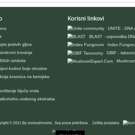
o
Korisni linkovi
ora
UNITE - DNA 
a
BLAST - usporedba DNA
pis jestivih gljiva
Index Fungor
 sindromi trovanja
GBIF - takson
fičkih simbola
Mushroo
evi kodovi boje otrusine
kcija krasnica na kemijske
rištenje ključa vrsta
 alkoholno-vodenog ekstrakta
right © 2021 By cromushrooms. Sva prava pridržana.
Zaštita podataka
Powered by Oggie