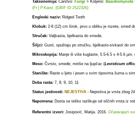
Taksonomija:
Carstvo:
Fungi
> Koljeno:
Basidiomycota
(Fr.) P.Karst. (GBIF ID 2522326)
Engleski naziv:
Ridged Tooth
Klobuk:
2-8 (12) cm širok, prvo u obliku je rozete, smeđ d
Stručak:
Valjkasta, bjelkasta do smeđa.
Šiljci:
Gusti, spuštaju po stručku, bjelkasto-sivkasti do sm
Mikroskopija:
Manje ili više kuglaste, 5.5-6.5 x 4-5.6 µm;
Meso:
Čvrsto, smeđe; miriše na ljupčac (
Levisticum offic
Stanište:
Raste u ljeto i jesen u svim tipovima šuma u sim
Doba rasta:
7, 8, 9, 10, 11
Status jestivosti:
NEJESTIVA
-
Nejestiva je vrsta zbog ži
Napomena:
Dosta se teško razlikuje od sličnih vrsta iz r
Referentni izvori:
Josipović, Matija. 2016.
Očaravajući svij