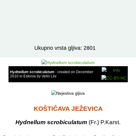
Izravno podređene niže takse:
prikaži
Ukupno vrsta gljiva: 2801
Hydnellum scrobiculatum
- created on December
2010 in Estonia by Vello Liiv
KOŠTIČAVA JEŽEVICA
Hydnellum scrobiculatum
(Fr.) P.Karst.