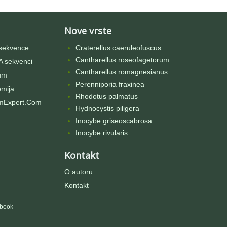
Nove vrste
sekvence
Craterellus caeruleofuscus
Cantharellus roseofagetorum
 sekvenci
Cantharellus romagnesianus
um
Perenniporia fraxinea
omija
Rhodotus palmatus
mExpert.Com
Hydnocystis piligera
Inocybe griseoscabrosa
Inocybe rivularis
Kontakt
O autoru
Kontakt