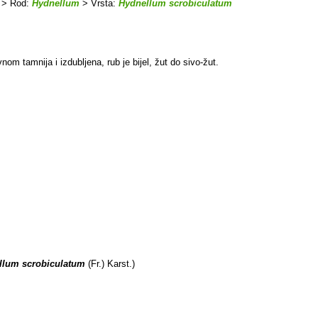
> Rod:
Hydnellum
> Vrsta:
Hydnellum scrobiculatum
m tamnija i izdubljena, rub je bijel, žut do sivo-žut.
llum scrobiculatum
(Fr.) Karst.)