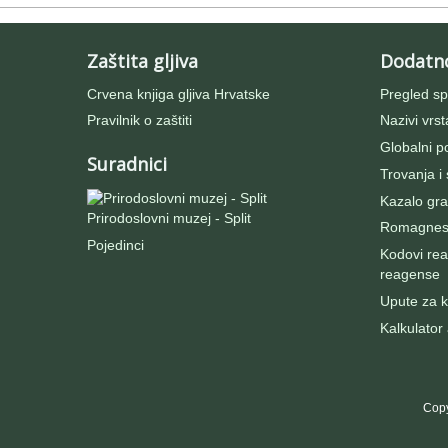
Zaštita gljiva
Dodatn
Crvena knjiga gljiva Hrvatske
Pregled sp
Pravilnik o zaštiti
Nazivi vrst
Globalni po
Suradnici
Trovanja i
Kazalo gra
Prirodoslovni muzej - Split
Romagnesij
Pojedinci
Kodovi rea
reagense
Upute za ko
Kalkulator
Copy