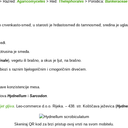
> Razred:
Agaricomycetes
> Red:
Thelephorales
> Porodica:
Bankeraceae
o crvenkasto-smeđ, u starosti je hrđastosmeđ do tamnosmeđ, sredina je uglavno
eđi.
 otrusina je smeđa.
inale
), vegetu ili brašno, a okus je ljut, na brašno.
biozi s raznim bjelogoričnim i crnogoričnim drvećem.
lave konzistencije
mesa.
odova
Hydnellum
i
Sarcodon
.
et gljiva
. Leo-commerce d.o.o. Rijeka. – 438. str. Koštičava ježevica (
Hydne
Skeniraj QR kod za brzi pristup ovoj vrsti na svom mobitelu.