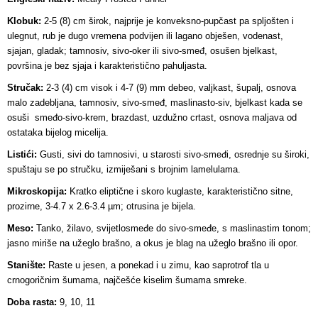
Klobuk:
2-5 (8) cm širok, najprije je konveksno-pupčast pa spljošten i
ulegnut, rub je dugo vremena podvijen ili lagano obješen, vodenast,
sjajan, gladak; tamnosiv, sivo-oker ili sivo-smeđ, osušen bjelkast,
površina je bez sjaja i karakteristično pahuljasta.
Stručak:
2-3 (4) cm visok i 4-7 (9) mm debeo, valjkast, šupalj, osnova
malo zadebljana, tamnosiv, sivo-smeđ, maslinasto-siv, bjelkast kada se
osuši smeđo-sivo-krem, brazdast, uzdužno crtast, osnova maljava od
ostataka bijelog micelija.
Listići:
Gusti, sivi do tamnosivi, u starosti sivo-smeđi, osrednje su široki,
spuštaju se po stručku, izmiješani s brojnim lamelulama.
Mikroskopija:
Kratko eliptične i skoro kuglaste, karakteristično sitne,
prozirne, 3-4.7 x 2.6-3.4 µm; otrusina je bijela.
Meso:
Tanko, žilavo, svijetlosmeđe do sivo-smeđe, s maslinastim tonom;
jasno miriše na užeglo brašno, a okus je blag na užeglo brašno ili opor.
Stanište:
Raste u jesen, a ponekad i u zimu, kao saprotrof tla u
crnogoričnim šumama, najčešće kiselim šumama smreke.
Doba rasta:
9, 10, 11