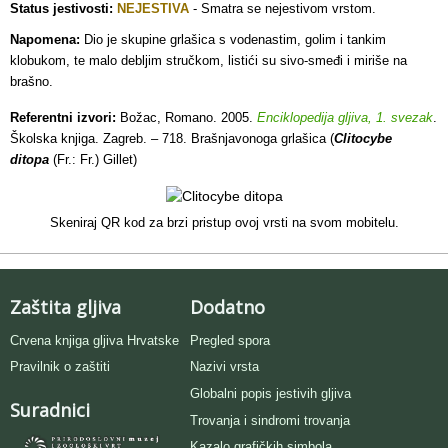
Status jestivosti:
NEJESTIVA
-
Smatra se nejestivom vrstom.
Napomena:
Dio je skupine grlašica s vodenastim, golim i tankim
klobukom, te malo debljim stručkom, listići su sivo-smeđi i miriše na
brašno.
Referentni izvori:
Božac, Romano. 2005.
Enciklopedija gljiva, 1. svezak
.
Školska knjiga. Zagreb. – 718. Brašnjavonoga grlašica (
Clitocybe
ditopa
(Fr.: Fr.) Gillet)
Skeniraj QR kod za brzi pristup ovoj vrsti na svom mobitelu.
Zaštita gljiva
Dodatno
Crvena knjiga gljiva Hrvatske
Pregled spora
Pravilnik o zaštiti
Nazivi vrsta
Globalni popis jestivih gljiva
Suradnici
Trovanja i sindromi trovanja
Kazalo grafičkih simbola