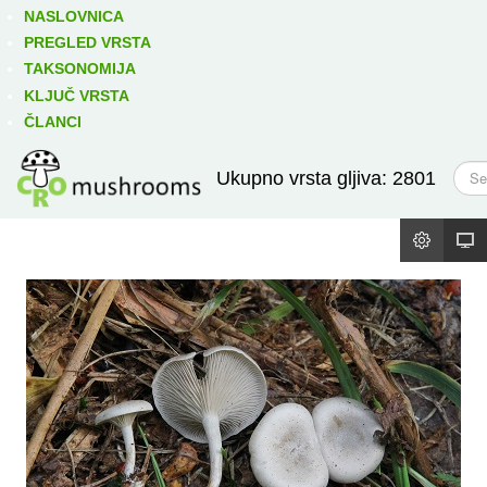
Izravno podređene niže takse:
prikaži
NASLOVNICA
PREGLED VRSTA
TAKSONOMIJA
KLJUČ VRSTA
ČLANCI
T
Ukupno vrsta gljiva: 2801
r
a
ž
i