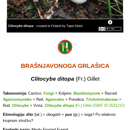
Clitocybe ditopa
- created in Finland by Tapio Kekki
BRAŠNJAVONOGA GRLAŠICA
Clitocybe ditopa
(Fr.) Gillet
Taksonomija:
Carstvo:
Fungi
> Koljeno:
Basidiomycota
> Razred:
Agaricomycetes
> Red:
Agaricales
> Porodica:
Tricholomataceae
>
Rod:
Clitocybe
> Vrsta:
Clitocybe ditopa
(Fr.) Gillet (GBIF ID 2531217)
Etimologija:
dito
(lat.) = obogatiti +
pus
(gr.) = noga? Po relativno
krupnom stručku?
Engleski naziv:
Mealy Frosted Funnel