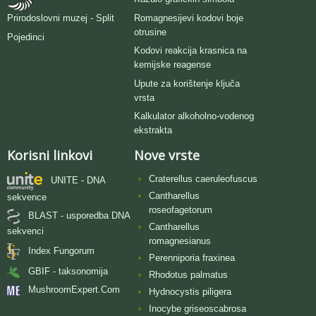
Romagnesijevi kodovi boje
Prirodoslovni muzej - Split
otrusine
Pojedinci
Kodovi reakcija krasnica na
kemijske reagense
Upute za korištenje ključa
vrsta
Kalkulator alkoholno-vodenog
ekstrakta
Korisni linkovi
Nove vrste
Craterellus caeruleofuscus
UNITE - DNA
Cantharellus
sekvence
roseofagetorum
BLAST - usporedba DNA
Cantharellus
sekvenci
romagnesianus
Index Fungorum
Perenniporia fraxinea
GBIF - taksonomija
Rhodotus palmatus
MushroomExpert.Com
Hydnocystis piligera
Inocybe griseoscabrosa