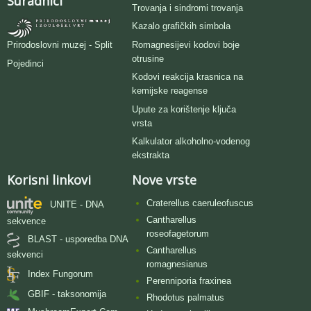
Suradnici
Trovanja i sindromi trovanja
Kazalo grafičkih simbola
Romagnesijevi kodovi boje
Prirodoslovni muzej - Split
otrusine
Pojedinci
Kodovi reakcija krasnica na
kemijske reagense
Upute za korištenje ključa
vrsta
Kalkulator alkoholno-vodenog
ekstrakta
Korisni linkovi
Nove vrste
Craterellus caeruleofuscus
UNITE - DNA
Cantharellus
sekvence
roseofagetorum
BLAST - usporedba DNA
Cantharellus
sekvenci
romagnesianus
Index Fungorum
Perenniporia fraxinea
GBIF - taksonomija
Rhodotus palmatus