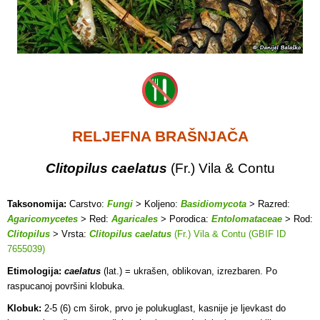
RELJEFNA BRAŠNJAČA
Clitopilus caelatus
(Fr.) Vila & Contu
Taksonomija:
Carstvo:
Fungi
> Koljeno:
Basidiomycota
> Razred:
Agaricomycetes
> Red:
Agaricales
> Porodica:
Entolomataceae
> Rod:
Clitopilus
> Vrsta:
Clitopilus caelatus
(Fr.) Vila & Contu (GBIF ID
7655039)
Etimologija:
caelatus
(lat.) = ukrašen, oblikovan, izrezbaren. Po
raspucanoj površini klobuka.
Klobuk:
2-5 (6) cm širok, prvo je polukuglast, kasnije je ljevkast do