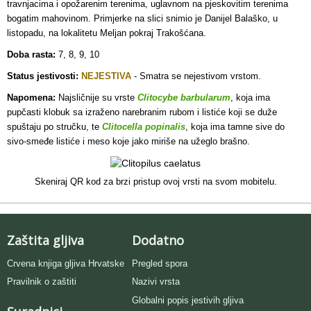
travnjacima i opožarenim terenima, uglavnom na pjeskovitim terenima
bogatim mahovinom. Primjerke na slici snimio je Danijel Balaško, u
listopadu, na lokalitetu Meljan pokraj Trakošćana.
Doba rasta:
7, 8, 9, 10
Status jestivosti:
NEJESTIVA
- S
matra se nejestivom vrstom.
Napomena:
Najsličnije su vrste
Clitocybe barbularum
, koja ima
pupčasti klobuk sa izraženo narebranim rubom i listiće koji se duže
spuštaju po stručku, te
Clitocella popinalis
, koja ima tamne sive do
sivo-smeđe listiće i meso koje jako miriše na užeglo brašno.
Skeniraj QR kod za brzi pristup ovoj vrsti na svom mobitelu.
Zaštita gljiva
Dodatno
Crvena knjiga gljiva Hrvatske
Pregled spora
Pravilnik o zaštiti
Nazivi vrsta
Globalni popis jestivih gljiva