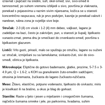
izravnat i pupčast na sredini, suh; oker-smeđ, sivi, sivo-smeđ ili
tamnosmeđ, po suhom vremenu izblijedi u sivo, površina je vlaknasta,
ponekad s pojasevima u raznim sivim nijansama, kožica se u starosti
koncentrično raspucava, rub je prvo podvijen, kasnije je ponekad valovit i
narebran, rubna zona je svjetlije sive boje.
Stručak:
2-3 (4) cm visok i 1-2 (4) mm debeo, valjkast, lagano je
zadebljan na bazi, često je zakrivljen, pun, u starosti je šupalj; bjelkasto
vunasto-zrnat, prema dnu je smećkast do crvenkasto-smeđ, površina s
bjelkastom glazurom.
Listići:
Vrlo gusti, prirasli, malo se spuštaju po stručku, lagano su suženi
uz stručak, izmiješani su sa lamelulama; sivkasto-žuti, sivi do sivo-
smeđi, oštrica je bjelkasta.
Mikroskopija:
Eliptične do gotovo bademaste, glatke, prozirne, 5-7.5 x 3-
4.9 µm, Q = 1.6-2; u KOH sa granuliranim žuto-smeđim sadržajem;
otrusina je kremasta, žućkasta do lagano žućkasto-ružičasta.
Meso:
Žilavo, elastično, potpuno vodenasto, bjelkasto do sivkasto; miris
je kiselkast ili na brašno, a okus je blag do gorkast.
Stanište:
Raste u ljeto i jesen u miješanim i crnogoričnim šumama,
najčešće šumama smreke i jele, po parkovima, livadama, suhim