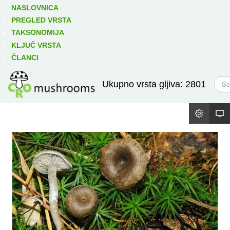
Izravno podređene niže takse:
prikaži
NASLOVNICA
PREGLED VRSTA
TAKSONOMIJA
KLJUČ VRSTA
ČLANCI
T
Ukupno vrsta gljiva: 2801
r
a
ž
i