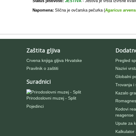
Status jestivosti:
JESTIVA
- Jestiva je vrsta izvrsne kvali
Napomena:
Slična je ovčarska pečurka (
Agaricus arvens
Zaštita gljiva
Dodatn
Crvena knjiga gljiva Hrvatske
Pregled sp
Pravilnik o zaštiti
Nazivi vrst
Globalni po
Suradnici
Trovanja i
Kazalo gra
Prirodoslovni muzej - Split
Romagnesij
Pojedinci
Kodovi rea
reagense
Upute za ko
Kalkulator