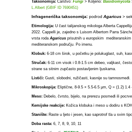
Taksonomija:
Carstvo:
Fungi
> Koljeno:
Basidiomycota
L.Albert (GBIF ID 7690451)
Infragenerička taksonomija:
podrod
Agaricus
> sek
Etimologija:
U čast talijanskog mikologa Alberta Cappellija,
2022. Cappelli je, zajedno s Luisom Albertom Parra Sánch
vrsta roda
Agaricus
prisutnih u europskim mediteranskim z
mediteranskom području. Po imenu.
Klobuk:
6-18 cm širok, u početku je polukuglast, suh, kasnij
Stručak:
6-11 cm visok i 0.8-1.5 cm debeo, valjkast, često j
strane sa sitnim zupčasto postavljenim ljuskama.
Listići:
Gusti, slobodni, ružičasti, kasnije su tamnosmeđi.
Mikroskopija:
Eliptične, 8-9.5 × 5.5-6.5 µm, Q = (1.2) 1.4 
Meso:
Debelo, čvrsto, bijelo, na prerezu posmeđi ili pocrv
Kemijske reakcije:
Kožica klobuka i meso u dodiru s KOH 
Stanište:
Raste u ljeto i jesen, kao saprotrof tla u svim t
Doba rasta:
6, 7, 8, 9, 10, 11