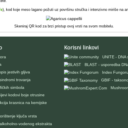
tete.
is
), kod koje meso lagano požuti uz površinu stručka i intenzivno miriše na an
Skeniraj QR kod za brzi pristup ovoj vrsti na svom mobitelu.
o
Korisni linkovi
ora
UNITE - DNA 
a
BLAST - usporedba DNA
pis jestivih gljiva
Index Fungor
 sindromi trovanja
GBIF - takson
fičkih simbola
Mushroo
evi kodovi boje otrusine
kcija krasnica na kemijske
rištenje ključa vrsta
 alkoholno-vodenog ekstrakta