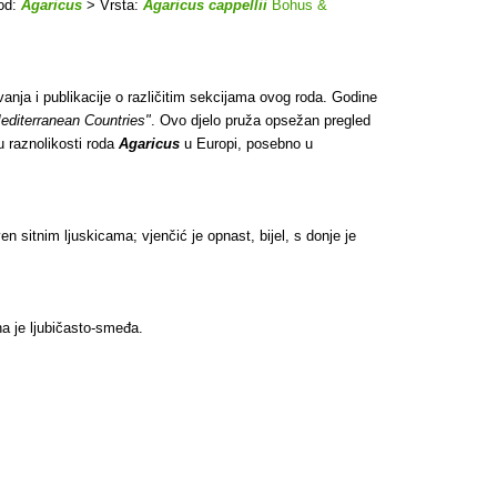
od:
Agaricus
> Vrsta:
Agaricus cappellii
Bohus &
ivanja i publikacije o različitim sekcijama ovog roda. Godine
editerranean Countries"
. Ovo djelo pruža opsežan pregled
u raznolikosti roda
Agaricus
u Europi, posebno u
n sitnim ljuskicama; vjenčić je opnast, bijel, s donje je
na je ljubičasto-smeđa.