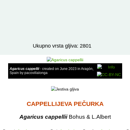
Izravno podređene niže takse:
prikaži
Ukupno vrsta gljiva: 2801
Agaricus cappellii
- created on June 2023 in Aragón,
Spain by pacovillalonga
CAPPELLIJEVA PEČURKA
Agaricus cappellii
Bohus & L.Albert