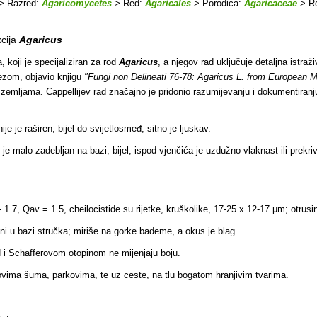
> Razred:
Agaricomycetes
> Red:
Agaricales
> Porodica:
Agaricaceae
> R
cija
Agaricus
 koji je specijaliziran za rod
Agaricus
, a njegov rad uključuje detaljna istraž
ezom, objavio knjigu
"Fungi non Delineati 76-78: Agaricus L. from European M
emljama. Cappellijev rad značajno je pridonio razumijevanju i dokumentiranj
e je raširen, bijel do svijetlosmeđ, sitno je ljuskav.
e malo zadebljan na bazi, bijel, ispod vjenčića je uzdužno vlaknast ili prekrive
- 1.7, Qav = 1.5, cheilocistide su rijetke, kruškolike, 17-25 x 12-17 µm; otrusi
eni u bazi stručka; miriše na gorke bademe, a okus je blag.
i Schafferovom otopinom ne mijenjaju boju.
ipovima šuma, parkovima, te uz ceste, na tlu bogatom hranjivim tvarima.