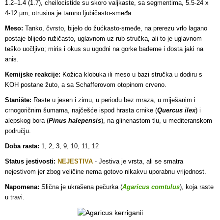
1.2–1.4 (1.7), cheilocistide su skoro valjkaste, sa segmentima, 5.5-24 x
4-12 µm; otrusina je tamno ljubičasto-smeđa.
Meso:
Tanko, čvrsto, bijelo do žućkasto-smeđe, na prerezu vrlo lagano
postaje blijedo ružičasto, uglavnom uz rub stručka, ali to je uglavnom
teško uočljivo; miris i okus su ugodni na gorke bademe i dosta jaki na
anis.
Kemijske reakcije:
Kožica klobuka ili meso u bazi stručka u dodiru s
KOH postane žuto, a sa Schafferovom otopinom crveno.
Stanište:
Raste u jesen i zimu, u periodu bez mraza, u miješanim i
crnogoričnim šumama, najčešće ispod hrasta crnike (
Quercus ilex
) i
alepskog bora (
Pinus halepensis
), na glinenastom tlu, u mediteranskom
području.
Doba rasta:
1, 2, 3, 9, 10, 11, 12
Status jestivosti:
NEJESTIVA
- Jestiva je vrsta, ali se smatra
nejestivom jer zbog veličine nema gotovo nikakvu uporabnu vrijednost.
Napomena:
Slična je ukrašena pečurka (
Agaricus comtulus
), koja raste
u travi.