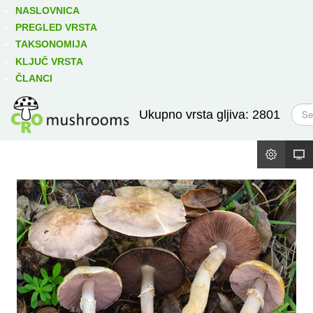
Izravno podređene niže takse:
prikaži
NASLOVNICA
PREGLED VRSTA
TAKSONOMIJA
KLJUČ VRSTA
ČLANCI
T
Ukupno vrsta gljiva: 2801
r
a
ž
i