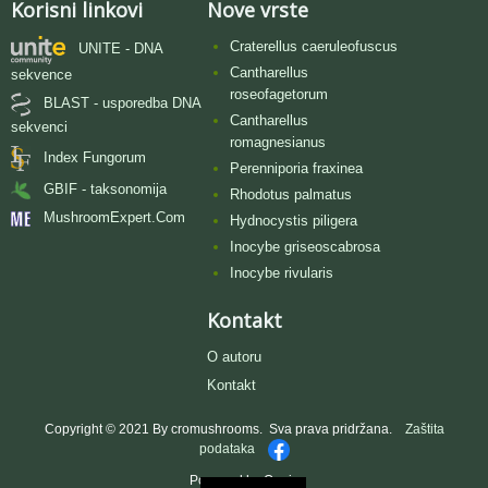
Korisni linkovi
Nove vrste
Craterellus caeruleofuscus
UNITE - DNA
Cantharellus
sekvence
roseofagetorum
BLAST - usporedba DNA
Cantharellus
sekvenci
romagnesianus
Index Fungorum
Perenniporia fraxinea
GBIF - taksonomija
Rhodotus palmatus
MushroomExpert.Com
Hydnocystis piligera
Inocybe griseoscabrosa
Inocybe rivularis
Kontakt
O autoru
Kontakt
Copyright © 2021 By cromushrooms. Sva prava pridržana.
Zaštita
podataka
Powered by Oggie