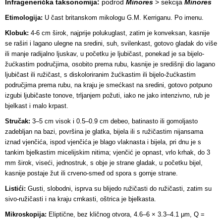
Infragenerička taksonomija:
podrod
Minores
> sekcija
Minores
Etimologija:
U čast britanskom mikologu G.M. Kerriganu. Po imenu.
Klobuk:
4-6 cm širok, najprije polukuglast, zatim je konveksan, kasnije
se raširi i lagano ulegne na sredini, suh, svilenkast, gotovo gladak do više
ili manje radijalno ljuskav, u početku je ljubičast, ponekad je sa bijelo-
žućkastim područjima, osobito prema rubu, kasnije je središnji dio lagano
ljubičast ili ružičast, s diskoloriranim žućkastim ili bijelo-žućkastim
područjima prema rubu, na kraju je smećkast na sredini, gotovo potpuno
izgubi ljubičaste tonove, trljanjem požuti, iako ne jako intenzivno, rub je
bjelkast i malo krpast.
Stručak:
3–5 cm visok i 0.5–0.9 cm debeo, batinasto ili gomoljasto
zadebljan na bazi, površina je glatka, bijela ili s ružičastim nijansama
iznad vjenčića, ispod vjenčića je blago vlaknasta i bijela, pri dnu je s
tankim bjelkastim micelijskim nitima; vjenčić je opnast, vrlo krhak, do 3
mm širok, viseći, jednostruk, s obje je strane gladak, u početku bijel,
kasnije postaje žut ili crveno-smeđ od spora s gornje strane.
Listići:
Gusti, slobodni, isprva su blijedo ružičasti do ružičasti, zatim su
sivo-ružičasti i na kraju crnkasti, oštrica je bjelkasta.
Mikroskopija:
Eliptične, bez kličnog otvora, 4.6–6 × 3.3–4.1 μm, Q =