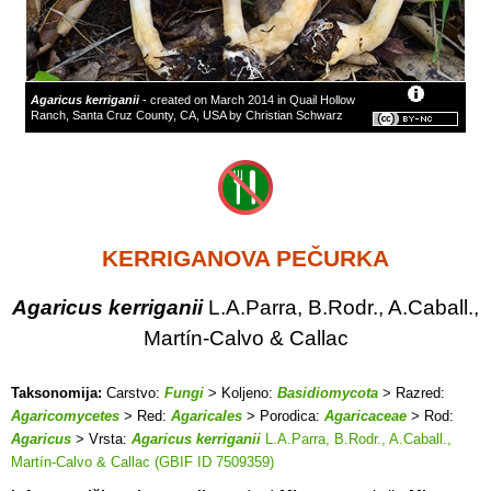
Agaricus kerriganii
- created on March 2014 in Quail Hollow
Ranch, Santa Cruz County, CA, USA by Christian Schwarz
KERRIGANOVA PEČURKA
Agaricus kerriganii
L.A.Parra, B.Rodr., A.Caball.,
Martín-Calvo & Callac
Taksonomija:
Carstvo:
Fungi
> Koljeno:
Basidiomycota
> Razred:
Agaricomycetes
> Red:
Agaricales
> Porodica:
Agaricaceae
> Rod:
Agaricus
> Vrsta:
Agaricus kerriganii
L.A.Parra, B.Rodr., A.Caball.,
Martín-Calvo & Callac (GBIF ID 7509359)