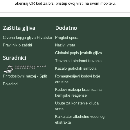
Skeniraj QR kod za brzi pristup ovoj vrsti na svom mobitelu.
Zaštita gljiva
Dodatno
Crvena knjiga gljiva Hrvatske
Pregled spora
Pravilnik o zaštiti
Nazivi vrsta
Globalni popis jestivih gljiva
Suradnici
Trovanja i sindromi trovanja
Kazalo grafičkih simbola
Romagnesijevi kodovi boje
Prirodoslovni muzej - Split
otrusine
Pojedinci
Kodovi reakcija krasnica na
kemijske reagense
Upute za korištenje ključa
vrsta
Kalkulator alkoholno-vodenog
ekstrakta