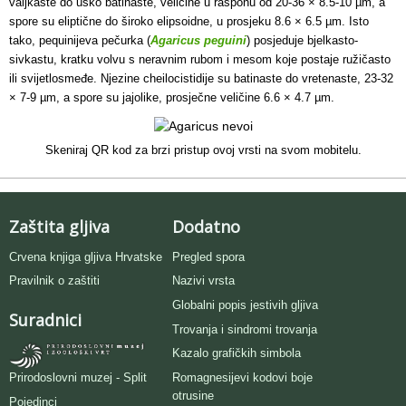
valjkaste do usko batinaste, veličine u rasponu od 20-36 × 8.5-10 µm, a
spore su eliptične do široko elipsoidne, u prosjeku 8.6 × 6.5 µm. Isto
tako, pequinijeva pečurka (
Agaricus peguini
) posjeduje bjelkasto-
sivkastu, kratku volvu s neravnim rubom i mesom koje postaje ružičasto
ili svijetlosmeđe. Njezine cheilocistidije su batinaste do vretenaste, 23-32
× 7-9 µm, a spore su jajolike, prosječne veličine 6.6 × 4.7 µm.
Skeniraj QR kod za brzi pristup ovoj vrsti na svom mobitelu.
Zaštita gljiva
Dodatno
Crvena knjiga gljiva Hrvatske
Pregled spora
Pravilnik o zaštiti
Nazivi vrsta
Globalni popis jestivih gljiva
Suradnici
Trovanja i sindromi trovanja
Kazalo grafičkih simbola
Romagnesijevi kodovi boje
Prirodoslovni muzej - Split
otrusine
Pojedinci