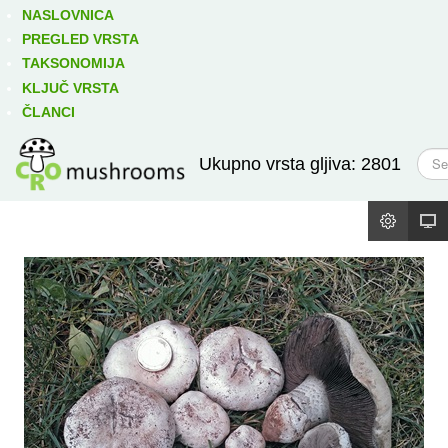
Izravno podređene niže takse:
prikaži
NASLOVNICA
PREGLED VRSTA
TAKSONOMIJA
KLJUČ VRSTA
ČLANCI
T
Ukupno vrsta gljiva: 2801
r
a
ž
i