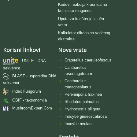
Kodovi reakcija krasnica na
kemijske reagense
Upute za korištenje ključa
vrsta
Kalkulator alkoholno-vodenog
ekstrakta
Korisni linkovi
Nove vrste
Craterellus caeruleofuscus
UNITE - DNA
Cantharellus
sekvence
roseofagetorum
BLAST - usporedba DNA
Cantharellus
sekvenci
romagnesianus
Index Fungorum
Perenniporia fraxinea
GBIF - taksonomija
Rhodotus palmatus
MushroomExpert.Com
Hydnocystis piligera
Inocybe griseoscabrosa
Inocybe rivularis
Kontakt