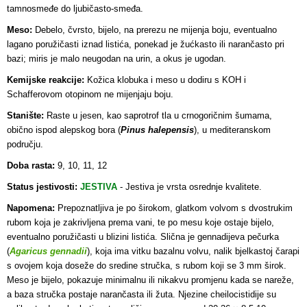
tamnosmeđe do ljubičasto-smeđa.
Meso:
Debelo, čvrsto, bijelo, na prerezu ne mijenja boju, eventualno
lagano poružičasti iznad listića, ponekad je žućkasto ili narančasto pri
bazi; miris je malo neugodan na urin, a okus je ugodan.
Kemijske reakcije:
Kožica klobuka i meso u dodiru s KOH i
Schafferovom otopinom ne mijenjaju boju.
Stanište:
Raste u jesen, kao saprotrof tla u crnogoričnim šumama,
obično ispod alepskog bora (
Pinus halepensis
), u mediteranskom
području.
Doba rasta:
9, 10, 11, 12
Status jestivosti:
JESTIVA
- Jestiva je vrsta osrednje kvalitete.
Napomena:
Prepoznatljiva je po širokom, glatkom volvom s dvostrukim
rubom koja je zakrivljena prema vani, te po mesu koje ostaje bijelo,
eventualno poružičasti u blizini listića. Slična je gennadijeva pečurka
(
Agaricus gennadii
), koja ima vitku bazalnu volvu, nalik bjelkastoj čarapi
s ovojem koja doseže do sredine stručka, s rubom koji se 3 mm širok.
Meso je bijelo, pokazuje minimalnu ili nikakvu promjenu kada se nareže,
a baza stručka postaje narančasta ili žuta. Njezine cheilocistidije su