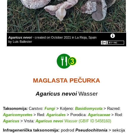
Agaricus nevoi
- created on October 2021 in La Rioja, Spain
by Luis Ballester
MAGLASTA PEČURKA
Agaricus nevoi
Wasser
Taksonomija:
Carstvo:
Fungi
> Koljeno:
Basidiomycota
> Razred:
Agaricomycetes
> Red:
Agaricales
> Porodica:
Agaricaceae
> Rod:
Agaricus
> Vrsta:
Agaricus nevoi
Wasser (GBIF ID 5458160)
Infragenerička taksonomija:
podrod
Pseudochitonia
> sekcija