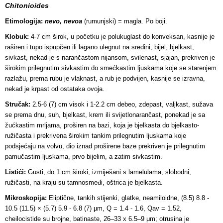
Chitonioides
Etimologija:
nevo, nevoa
(rumunjski) = magla. Po boji.
Klobuk:
4-7 cm širok, u početku je polukuglast do konveksan, kasnije je
raširen i tupo ispupčen ili lagano ulegnut na sredini, bijel, bjelkast,
sivkast, nekad je s narančastom nijansom, svilenast, sjajan, prekriven je
širokim prilegnutim sivkastim do smećkastim ljuskama koje se starenjem
razlažu, prema rubu je vlaknast, a rub je podvijen, kasnije se izravna,
nekad je krpast od ostataka ovoja.
Stručak:
2.5-6 (7) cm visok i 1-2.2 cm debeo, zdepast, valjkast, sužava
se prema dnu, suh, bjelkast, krem ili svijetlonarančast, ponekad je sa
žućkastim mrljama, proširen na bazi, koja je bjelkasta do
bjelkasto-
ružičasta i prekrivena širokim tankim prilegnutim ljuskama koje
podsjećaju na volvu, dio iznad proširene baze prekriven je prilegnutim
pamučastim ljuskama, prvo bijelim, a zatim sivkastim.
Listići:
Gusti, do 1 cm široki, izmiješani s lamelulama, slobodni,
ružičasti, na kraju su tamnosmeđi, oštrica je bjelkasta.
Mikroskopija:
Eliptične, tankih stijenki, glatke, neamiloidne, (8.5) 8.8 -
10.5 (11.5) × (5.7) 5.9 - 6.8 (7) µm, Q = 1.4 - 1.6, Qav = 1.52,
cheilocistide su brojne, batinaste, 26‒33 x 6.5‒9 μm; otrusina je