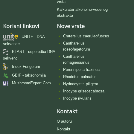
vrsta
Kalkulator alkoholno-vodenog
ekstrakta
Korisni linkovi
Nove vrste
Craterellus caeruleofuscus
UNITE - DNA
Cantharellus
sekvence
roseofagetorum
BLAST - usporedba DNA
Cantharellus
sekvenci
romagnesianus
Index Fungorum
Perenniporia fraxinea
GBIF - taksonomija
Rhodotus palmatus
MushroomExpert.Com
Hydnocystis piligera
Inocybe griseoscabrosa
Inocybe rivularis
Kontakt
O autoru
Kontakt