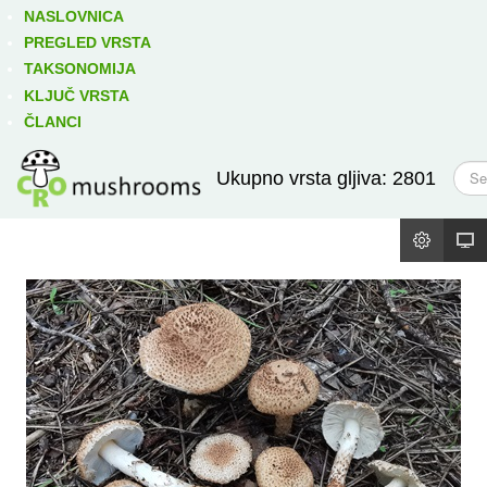
Izravno podređene niže takse:
prikaži
NASLOVNICA
PREGLED VRSTA
TAKSONOMIJA
KLJUČ VRSTA
ČLANCI
T
Ukupno vrsta gljiva: 2801
r
a
ž
i