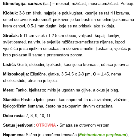
Etimologija:
carinus
(lat.) = mesnat, ružičast, mesnatoružičast. Po boji.
Klobuk:
3-8 cm širok, najprije je polukuglast, kasnije se raširi i izravna,
smeđ do crvenkasto-smeđ, prekriven je kontrastnim smeđim ljuskama na
krem osnovi, 0.5-1 mm dugim, koje se na pritisak lako skidaju.
Stručak:
5-11 cm visok i 1-2.5 cm debeo, valjkast, šupalj, lomljiv,
svijetlosmeđ, na vrhu je svjetlije ružičasto-smećkaste nijanse, ispod
vjenčića je sa rijetkim smećkastim do sivo-smeđim ljuskama; vjenčić je
brzo prolazan ili samo s prstenastom zonom.
Listići:
Gusti, slobodni, bjelkasti, kasnije su kremasti, oštrica je ravna.
Mikroskopija:
Eliptične, glatke, 3.5-4.5 x 2-3 µm, Q = 1.45, nema
cheilocistide; otrusina je bijela.
Meso:
Tanko, bjelkasto; miris je ugodan na gljive, a okus je blag.
Stanište:
Raste u ljeto i jesen, kao saprotrof tla u aluvijalnim, vlažnim,
bjelogoričnim šumama, često na zakopanim drvnim ostacima.
Doba rasta:
7, 8, 9, 10, 11
Status jestivosti:
OTROVNA
- Smatra se otrovnom vrstom
.
Napomena:
Slična je zamršena trnovača (
Echinoderma perplexum
),