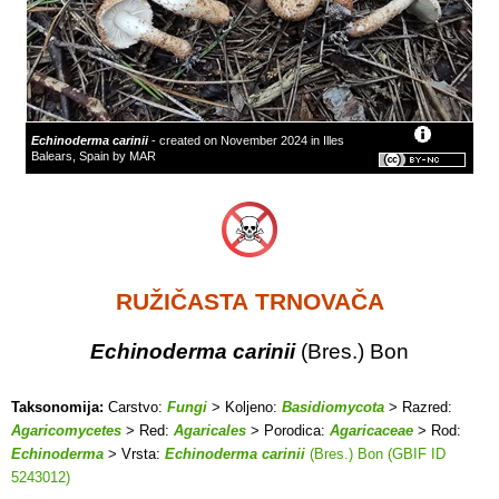
Echinoderma carinii
- created on November 2024 in Illes
Balears, Spain by MAR
RUŽIČASTA TRNOVAČA
Echinoderma carinii
(Bres.) Bon
Taksonomija:
Carstvo:
Fungi
> Koljeno:
Basidiomycota
> Razred:
Agaricomycetes
> Red:
Agaricales
> Porodica:
Agaricaceae
> Rod:
Echinoderma
> Vrsta:
Echinoderma carinii
(Bres.) Bon (GBIF ID
5243012)