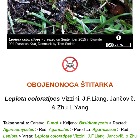
Lepiota coloratipes
- created on September 2015 in Biowide
094 Røsnæs Krat, Denmark by Tom Smidth
OBOJENONOGA ŠTITARKA
Lepiota coloratipes
Vizzini, J.F.Liang, Jančovič.
& Zhu L.Yang
Taksonomija:
Carstvo:
Fungi
> Koljeno:
Basidiomycota
> Razred:
Agaricomycetes
> Red:
Agaricales
> Porodica:
Agaricaceae
> Rod:
Lepiota
> Vrsta:
Lepiota coloratipes
Vizzini, J.F.Liang, Jančovič. & Zhu