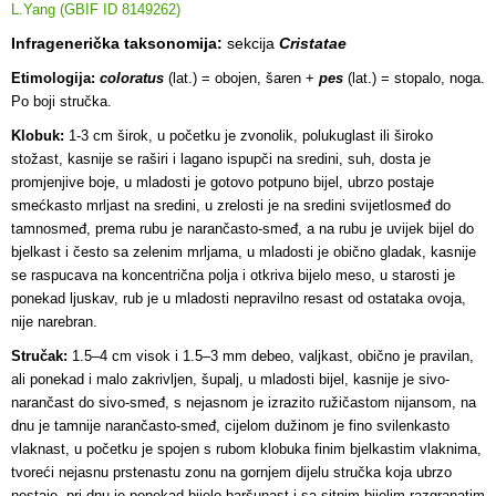
L.Yang (GBIF ID 8149262)
Infragenerička taksonomija:
sekcija
Cristatae
Etimologija:
coloratus
(lat.) = obojen, šaren +
pes
(lat.) = stopalo, noga.
Po boji stručka.
Klobuk:
1-3 cm širok, u početku je zvonolik, polukuglast ili široko
stožast, kasnije se raširi i lagano ispupči na sredini, suh, dosta je
promjenjive boje, u mladosti je gotovo potpuno bijel, ubrzo postaje
smećkasto mrljast na sredini, u zrelosti je na sredini svijetlosmeđ do
tamnosmeđ, prema rubu je narančasto-smeđ, a na rubu je uvijek bijel do
bjelkast i često sa zelenim mrljama, u mladosti je obično gladak, kasnije
se raspucava na koncentrična polja i otkriva bijelo meso, u starosti je
ponekad ljuskav, rub je u mladosti nepravilno resast od ostataka ovoja,
nije narebran.
Stručak:
1.5–4 cm visok i 1.5–3 mm debeo, valjkast, obično je pravilan,
ali ponekad i malo zakrivljen, šupalj, u mladosti bijel, kasnije je sivo-
narančast do sivo-smeđ, s nejasnom je izrazito ružičastom nijansom, na
dnu je tamnije narančasto-smeđ, cijelom dužinom je fino svilenkasto
vlaknast, u početku je spojen s rubom klobuka finim bjelkastim vlaknima,
tvoreći nejasnu prstenastu zonu na gornjem dijelu stručka koja ubrzo
nestaje, pri dnu je ponekad bijelo baršunast i sa sitnim bijelim razgranatim