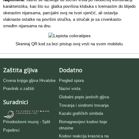
karakteristika, kao što su: glatka površina klobuka s kremastim do blijedo
okerastim nijansama, parcijalni ovoj ne tvori vjenčić, ali ostavlja
vlaknaste ostatke na površini stručka, a stručak je sa crvenkasto-
smeđim nijansama na dnu.
Skeniraj QR kod za brzi pristup ovoj vrsti na svom mobitelu.
Zaštita gljiva
Dodatno
Crvena knjiga gljiva Hrvatske
Pregled spora
Pravilnik o zaštiti
Nazivi vrsta
Globalni popis jestivih gljiva
Suradnici
Trovanja i sindromi trovanja
Kazalo grafičkih simbola
Romagnesijevi kodovi boje
Prirodoslovni muzej - Split
otrusine
Pojedinci
Kodovi reakcija krasnica na