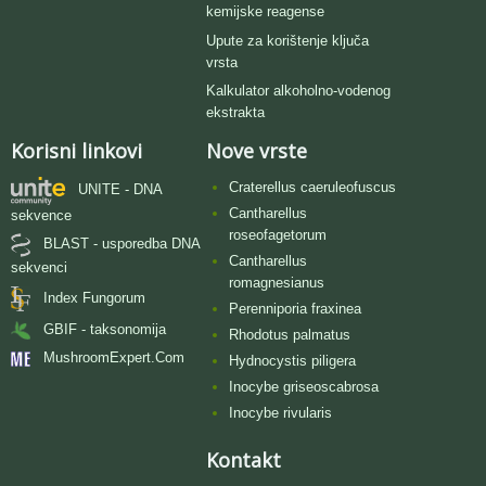
kemijske reagense
Upute za korištenje ključa
vrsta
Kalkulator alkoholno-vodenog
ekstrakta
Korisni linkovi
Nove vrste
Craterellus caeruleofuscus
UNITE - DNA
Cantharellus
sekvence
roseofagetorum
BLAST - usporedba DNA
Cantharellus
sekvenci
romagnesianus
Index Fungorum
Perenniporia fraxinea
GBIF - taksonomija
Rhodotus palmatus
MushroomExpert.Com
Hydnocystis piligera
Inocybe griseoscabrosa
Inocybe rivularis
Kontakt