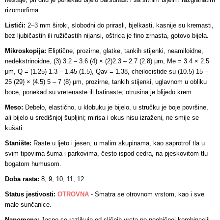
rizomorfima.
Listići:
2–3 mm široki, slobodni do prirasli, bjelkasti, kasnije su kremasti,
bez ljubičastih ili ružičastih nijansi, oštrica je fino zrnasta, gotovo bijela.
Mikroskopija:
Eliptične, prozirne, glatke, tankih stijenki, neamiloidne,
nedekstrinoidne, (3) 3.2 – 3.6 (4) × (2)2.3 – 2.7 (2.8) μm, Me = 3.4 × 2.5
μm, Q = (1.25) 1.3 – 1.45 (1.5), Qav = 1.38, cheilocistide su (10.5) 15 –
25 (29) × (4.5) 5 – 7 (8) μm, prozirne, tankih stijenki, uglavnom u obliku
boce, ponekad su vretenaste ili batinaste; otrusina je blijedo krem.
Meso:
Debelo, elastično, u klobuku je bijelo, u stručku je boje površine,
ali bijelo u središnjoj šupljini; mirisa i okus nisu izraženi, ne smije se
kušati.
Stanište:
Raste u ljeto i jesen, u malim skupinama, kao saprotrof tla u
svim tipovima šuma i parkovima, često ispod cedra, na pjeskovitom tlu
bogatom humusom.
Doba rasta:
8, 9, 10, 11, 12
Status jestivosti:
OTROVNA
-
Smatra se otrovnom vrstom, kao i sve
male sunčanice.
Napomena:
Jasno se razlikuje od sličnih vrsta po neobičnoj kombinaciji