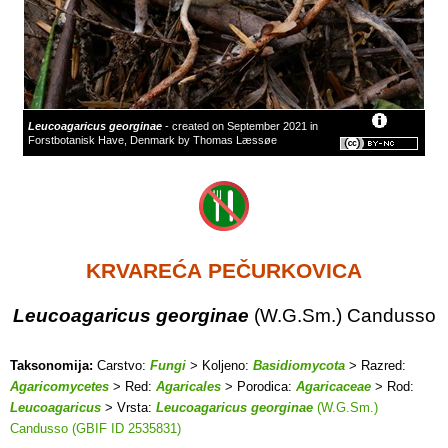
Leucoagaricus georginae
- created on September 2021 in
Forstbotanisk Have, Denmark by Thomas Læssøe
KRVAREĆA PEČURKOVICA
Leucoagaricus georginae
(W.G.Sm.) Candusso
Taksonomija:
Carstvo:
Fungi
> Koljeno:
Basidiomycota
> Razred:
Agaricomycetes
> Red:
Agaricales
> Porodica:
Agaricaceae
> Rod:
Leucoagaricus
> Vrsta:
Leucoagaricus georginae
(W.G.Sm.)
Candusso (GBIF ID 2535831)