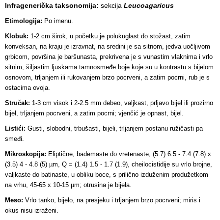
Infragenerička taksonomija:
sekcija
Leucoagaricus
Etimologija:
Po imenu.
Klobuk:
1-2 cm širok, u početku je polukuglast do stožast, zatim
konveksan, na kraju je izravnat, na sredini je sa sitnom, jedva uočljivom
grbicom, površina je baršunasta, prekrivena je s vunastim vlaknima i vrlo
sitnim, šiljastim ljuskama tamnosmeđe boje koje su u kontrastu s bijelom
osnovom, trljanjem ili rukovanjem brzo pocrveni, a zatim pocrni, rub je s
ostacima ovoja.
Stručak:
1-3 cm visok i 2-2.5 mm debeo, valjkast, prljavo bijel ili prozirno
bijel, trljanjem pocrveni, a zatim pocrni; vjenčić je opnast, bijel.
Listići:
Gusti, slobodni, trbušasti, bijeli, trljanjem postanu ružičasti pa
smeđi.
Mikroskopija:
Eliptične, bademaste do vretenaste, (5.7) 6.5 - 7.4 (7.8) x
(3.5) 4 - 4.8 (5) µm, Q = (1.4) 1.5 - 1.7 (1.9), cheilocistidije su vrlo brojne,
valjkaste do batinaste, u obliku boce, s prilično izduženim produžetkom
na vrhu, 45-65 x 10-15 µm; otrusina je bijela.
Meso:
Vrlo tanko, bijelo, na presjeku i trljanjem brzo pocrveni; miris i
okus nisu izraženi.