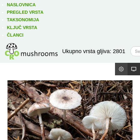
Izravno podređene niže takse:
prikaži
NASLOVNICA
PREGLED VRSTA
TAKSONOMIJA
KLJUČ VRSTA
ČLANCI
T
Ukupno vrsta gljiva: 2801
r
a
ž
i