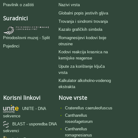
Pravilnik o zaštiti
Nazivi vrsta
Globalni popis jestivih gljiva
Suradnici
Trovanja i sindromi trovanja
Kazalo grafičkih simbola
Romagnesijevi kodovi boje
Prirodoslovni muzej - Split
otrusine
Pojedinci
Kodovi reakcija krasnica na
kemijske reagense
Upute za korištenje ključa
vrsta
Kalkulator alkoholno-vodenog
ekstrakta
Korisni linkovi
Nove vrste
Craterellus caeruleofuscus
UNITE - DNA
Cantharellus
sekvence
roseofagetorum
BLAST - usporedba DNA
Cantharellus
sekvenci
romagnesianus