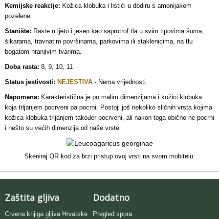
Kemijske reakcije:
Kožica klobuka i listići u dodiru s amonijakom
pozelene.
Stanište:
Raste u ljeto i jesen kao saprotrof tla u svim tipovima šuma,
šikarama, travnatim površinama, parkovima ili staklenicima, na tlu
bogatom hranjivim tvarima.
Doba rasta:
8, 9, 10, 11
Status jestivosti:
NEJESTIVA
-
Nema vrijednosti.
Napomena:
Karakteristična je po malim dimenzijama i kožici klobuka
koja trljanjem pocrveni pa pocrni. Postoji još nekoliko sličnih vrsta kojima
kožica klobuka trljanjem također pocrveni, ali nakon toga obično ne pocrni
i nešto su većih dimenzija od naše vrste
Skeniraj QR kod za brzi pristup ovoj vrsti na svom mobitelu.
Zaštita gljiva
Dodatno
Crvena knjiga gljiva Hrvatske
Pregled spora