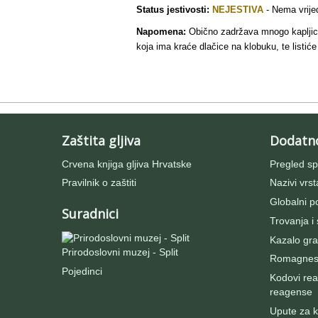
Status jestivosti:
NEJESTIVA
- N
ema vrije
Napomena:
Obično zadržava mnogo kapljica 
koja ima kraće dlačice na klobuku, te listiće
Zaštita gljiva
Dodatn
IDI NA VRH
Crvena knjiga gljiva Hrvatske
Pregled sp
Izravno podređene niže takse:
prikaži
Pravilnik o zaštiti
Nazivi vrst
Globalni po
Suradnici
Trovanja i
Kazalo gra
Prirodoslovni muzej - Split
Romagnesij
Pojedinci
Kodovi rea
reagense
Upute za ko