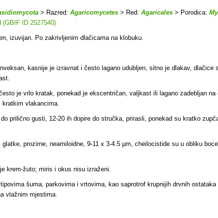
asidiomycota
> Razred:
Agaricomycetes
> Red:
Agaricales
> Porodica:
My
d (GBIF ID 2527540)
ijen, izuvijan. Po zakrivljenim dlačicama na klobuku.
nveksan, kasnije je izravnat i često lagano udubljen, sitno je dlakav, dlači
ast.
to je vrlo kratak, ponekad je ekscentričan, valjkast ili lagano zadebljan na d
s kratkim vlakancima.
o prilično gusti, 12-20 ih dopire do stručka, prirasli, ponekad su kratko zupčasti
glatke, prozirne, neamiloidne, 9-11 x 3-4.5 μm, cheilocistide su u obliku boce,
 je krem-žuto; miris i okus nisu izraženi.
tipovima šuma, parkovima i vrtovima, kao saprotrof krupnijih drvnih ostataka r
na vlažnim mjestima.