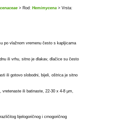
cenaceae
> Rod:
Hemimycena
> Vrsta:
ce su po vlažnom vremenu često s kapljicama
nu ili vrhu, sitno je dlakav, dlačice su često
 ili gotovo slobodni, bijeli, oštrica je sitno
 vretenaste ili batinaste, 22-30 x 4-8 µm,
azličitog bjelogoričnog i crnogoričnog