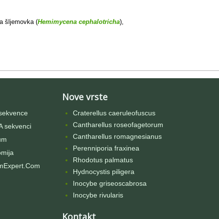
ta šljemovka (
Hemimycena cephalotricha
),
Nove vrste
sekvence
Craterellus caeruleofuscus
Cantharellus roseofagetorum
 sekvenci
Cantharellus romagnesianus
um
Perenniporia fraxinea
omija
Rhodotus palmatus
mExpert.Com
Hydnocystis piligera
Inocybe griseoscabrosa
Inocybe rivularis
Kontakt