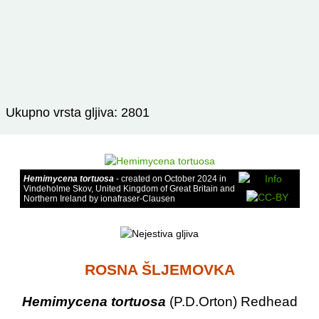
Ukupno vrsta gljiva: 2801
Hemimycena tortuosa
- created on October 2024 in
Vindeholme Skov, United Kingdom of Great Britain and
Northern Ireland by ionafraser-Clausen
ROSNA ŠLJEMOVKA
Hemimycena tortuosa
(P.D.Orton) Redhead