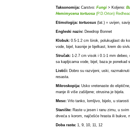
Taksonomija:
Carstvo:
Fungi
> Koljeno:
B
Hemimycena tortuosa
(P.D.Orton) Redhea
Etimologija:
tortuosus
(lat.) = uvijen, sav
Engleski naziv:
Dewdrop Bonnet
Klobuk:
0.5-1.2 cm širok, polukuglast do ko
vode, bijel, kasnije je bjelkast, krem ​​do sivk
Stručak:
1-2.7 cm visok i 0.1-1 mm debeo, čes
sa kapljicama vode, bijel, baza je ponekad 
Listići:
Dobro su razvijeni, uski, razmaknuti d
resasta.
Mikroskopija:
Usko vretenaste do eliptične, 
manje ili više zašiljene; otrusina je bijela.
Meso:
Vrlo tanko, lomljivo, bijelo, u starosti
Stanište:
Raste u jesen i ranu zimu, u svim 
drveća s korom, najčešće hrasta ili bukve, 
Doba rasta:
1, 9, 10, 11, 12