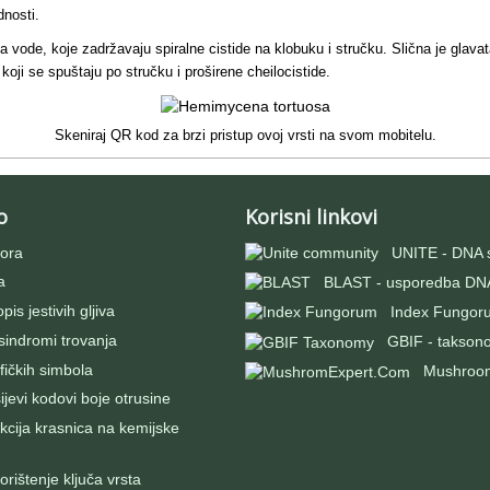
dnosti.
vode, koje zadržavaju spiralne cistide na klobuku i stručku. Slična je glava
 koji se spuštaju po stručku i proširene cheilocistide.
Skeniraj QR kod za brzi pristup ovoj vrsti na svom mobitelu.
o
Korisni linkovi
ora
UNITE - DNA 
a
BLAST - usporedba DNA
pis jestivih gljiva
Index Fungor
 sindromi trovanja
GBIF - takson
fičkih simbola
Mushroo
evi kodovi boje otrusine
kcija krasnica na kemijske
rištenje ključa vrsta