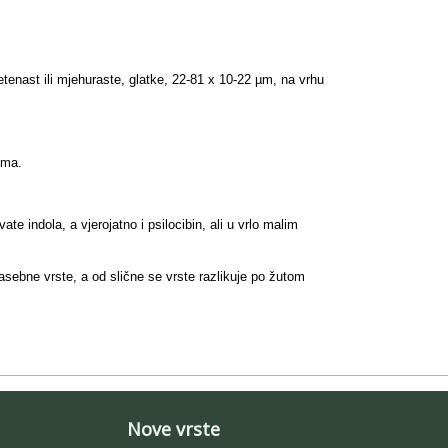
etenast ili mjehuraste, glatke, 22-81 x 10-22 µm, na vrhu
ama.
e indola, a vjerojatno i psilocibin, ali u vrlo malim
zasebne vrste, a od slične se vrste razlikuje po žutom
Nove vrste