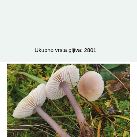
Izravno podređene niže takse:
prikaži
Ukupno vrsta gljiva: 2801