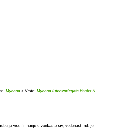
od:
Mycena
> Vrsta:
Mycena luteovariegata
Harder &
rubu je više ili manje crvenkasto-siv, vodenast, rub je