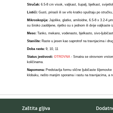
Stručak:
6.5-8 cm visok, valjkast, šupalj, bjelkast, svijetlo
Listići:
Gusti, prirasli ili se vrlo kratko spuštaju po stručk
Mikroskopija:
Jajolike, glatke, amiloidne, 6.5-8 x 3.2-4 μm
su široko zaobljene, rijetko su s jednom ili dvije valjkaste iz
Meso:
Tanko, mekano, vodenasto, bjelkasto, sivo-ljubičasto
Stanište:
Raste u jesen kao saprotrof na travnjacima i dr
Doba rasta:
9, 10, 11
Status jestivosti:
OTROVNA
- Smatra se otrovnom vrstom, 
količinama.
Napomena:
Predstavlja formu slične ljubičaste šljemovke 
klobuku, nešto manjim sporama i rastu na travnjacima, a
Zaštita gljiva
Dodatn