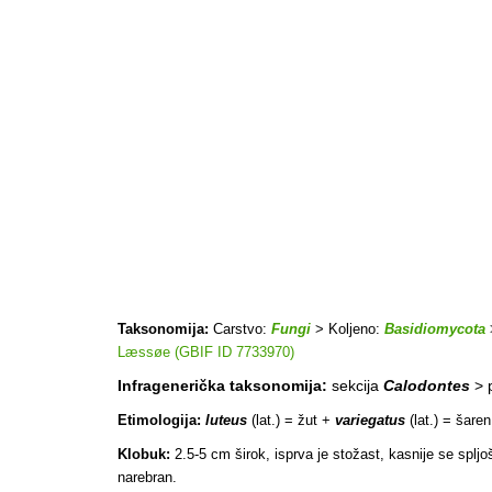
Taksonomija:
Carstvo:
Fungi
> Koljeno:
Basidiomycota
Læssøe (GBIF ID 7733970)
Infragenerička taksonomija:
sekcija
Calodontes
> 
Etimologija:
luteus
(lat.) = žut +
variegatus
(lat.) = šaren
Klobuk:
2.5-5 cm širok, isprva je stožast, kasnije se spljo
narebran.