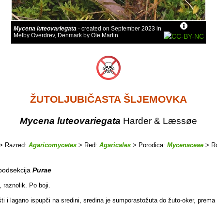
Mycena luteovariegata
- created on September 2023 in
Melby Overdrev, Denmark by Ole Martin
ŽUTOLJUBIČASTA ŠLJEMOVKA
Mycena luteovariegata
Harder & Læssøe
> Razred:
Agaricomycetes
> Red:
Agaricales
> Porodica:
Mycenaceae
> R
podsekcija
Purae
, raznolik. Po boji.
šti i lagano ispupči na sredini, sredina je sumporastožuta do žuto-oker, prema 