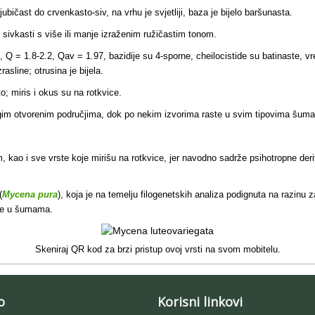
ljubičast do crvenkasto-siv, na vrhu je svjetliji, baza je bijelo baršunasta.
u, sivkasti s više ili manje izraženim ružičastim tonom.
, Q = 1.8-2.2, Qav = 1.97, bazidije su 4-sporne, cheilocistide su batinaste, vr
rasline; otrusina je bijela.
; miris i okus su na rotkvice.
ugim otvorenim područjima, dok po nekim izvorima raste u svim tipovima šum
kao i sve vrste koje mirišu na rotkvice, jer navodno sadrže psihotropne derivat
(
Mycena pura
), koja je na temelju filogenetskih analiza podignuta na razinu 
 ne u šumama.
Skeniraj QR kod za brzi pristup ovoj vrsti na svom mobitelu.
o
Korisni linkovi