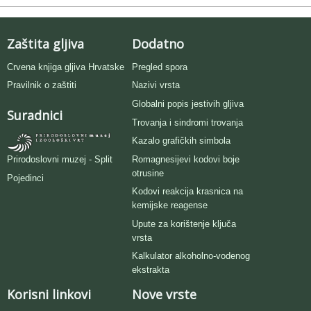
Zaštita gljiva
Dodatno
Crvena knjiga gljiva Hrvatske
Pregled spora
Pravilnik o zaštiti
Nazivi vrsta
Globalni popis jestivih gljiva
Suradnici
Trovanja i sindromi trovanja
Kazalo grafičkih simbola
Romagnesijevi kodovi boje
Prirodoslovni muzej - Split
otrusine
Pojedinci
Kodovi reakcija krasnica na
kemijske reagense
Upute za korištenje ključa
vrsta
Kalkulator alkoholno-vodenog
ekstrakta
Korisni linkovi
Nove vrste