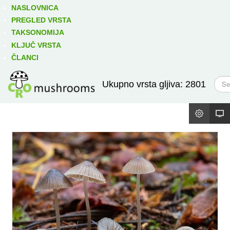
Izravno podređene niže takse:
prikaži
NASLOVNICA
PREGLED VRSTA
TAKSONOMIJA
KLJUČ VRSTA
ČLANCI
T
Ukupno vrsta gljiva: 2801
r
a
ž
i