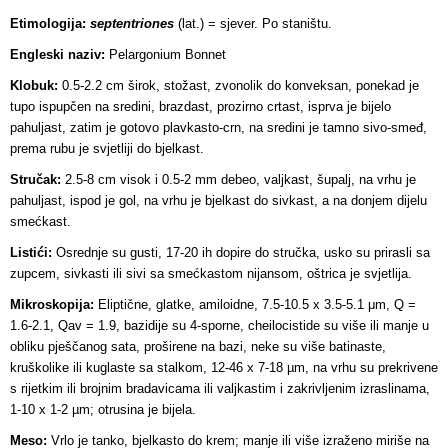
Etimologija:
septentriones
(lat.) = sjever. Po staništu.
Engleski naziv:
Pelargonium Bonnet
Klobuk:
0.5-2.2 cm širok, stožast, zvonolik do konveksan, ponekad je
tupo ispupčen na sredini, brazdast, prozirno crtast, isprva je bijelo
pahuljast, zatim je gotovo plavkasto-crn, na sredini je tamno sivo-smeđ,
prema rubu je svjetliji do bjelkast.
Stručak:
2.5-8 cm visok i 0.5-2 mm debeo, valjkast, šupalj, na vrhu je
pahuljast, ispod je gol, na vrhu je bjelkast do sivkast, a na donjem dijelu
smećkast.
Listići:
Osrednje su gusti, 17-20 ih dopire do stručka, usko su prirasli sa
zupcem, sivkasti ili sivi sa smećkastom nijansom, oštrica je svjetlija.
Mikroskopija:
Eliptične, glatke, amiloidne, 7.5-10.5 x 3.5-5.1 μm, Q =
1.6-2.1, Qav = 1.9, bazidije su 4-sporne, cheilocistide su više ili manje u
obliku pješčanog sata, proširene na bazi, neke su više batinaste,
kruškolike ili kuglaste sa stalkom, 12-46 x 7-18 µm, na vrhu su prekrivene
s rijetkim ili brojnim bradavicama ili valjkastim i zakrivljenim izraslinama,
1-10 x 1-2 µm; otrusina je bijela.
Meso:
Vrlo je tanko, bjelkasto do krem; manje ili više izraženo miriše na