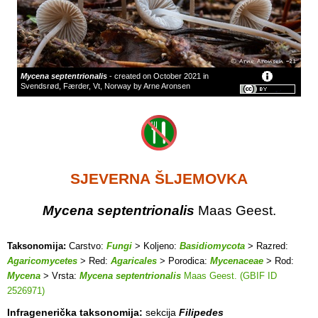
Mycena septentrionalis
- created on October 2021 in
Svendsrød, Færder, Vt, Norway by Arne Aronsen
SJEVERNA
ŠLJEMOVKA
Mycena septentrionalis
Maas Geest.
Taksonomija:
Carstvo:
Fungi
> Koljeno:
Basidiomycota
> Razred:
Agaricomycetes
> Red:
Agaricales
> Porodica:
Mycenaceae
> Rod:
Mycena
> Vrsta:
Mycena septentrionalis
Maas Geest. (GBIF ID
2526971)
Infragenerička taksonomija:
sekcija
Filipedes