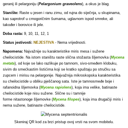
geranij ili pelargoniju (
Pelargonium graveolens
), a okus je blag.
Stanište:
Raste u jesen i ranu zimu, od rujna do siječnja, u skupinama,
kao saprotrof u crnogoričnim šumama, uglavnom ispod smreke, ali
također i borovice ili jele.
Doba rasta:
9, 10, 11, 12, 1
Status jestivosti:
NEJESTIVA
- Nema vrijednosti.
Napomena:
Najvažnije su karakteristike miris mesa i sužene
cheilocistide. Na istom staništu raste slična stožasta šljemovka (
Mycena
metata
), od koje se lako razlikuje po tamnom, sivo-smeđem klobuku,
sivim do smećkastim listićima koji se kratko spuštaju po stručku sa
zupcem i mirisu na pelargonije. Najvažnija mikroskopska karakteristika
su cheilocistide u obliku pješčanog sata. Iste je tamnosmeđe boje i
rafanoidna šljemovka (
Mycena rapiolens
), koja ima velike, batinaste
cheilocistide koje nisu sužene. Slične su i tamnije
forme nitastonoge šljemovke (
Mycena filopes
), koja ima drugačiji miris i
nema sužene, batinaste cheilocistide.
Skeniraj QR kod za brzi pristup ovoj vrsti na svom mobitelu.