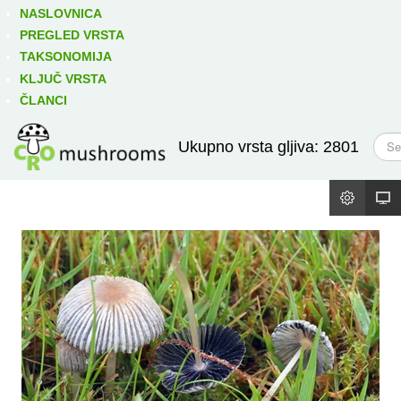
Izravno podređene niže takse:
prikaži
NASLOVNICA
PREGLED VRSTA
TAKSONOMIJA
KLJUČ VRSTA
ČLANCI
T
Ukupno vrsta gljiva: 2801
r
a
ž
i