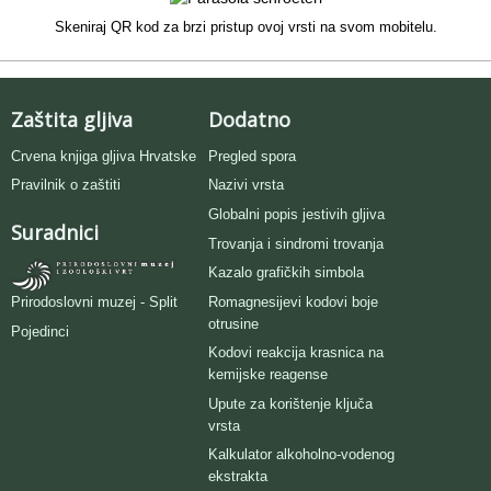
Skeniraj QR kod za brzi pristup ovoj vrsti na svom mobitelu.
Zaštita gljiva
Dodatno
Crvena knjiga gljiva Hrvatske
Pregled spora
Pravilnik o zaštiti
Nazivi vrsta
Globalni popis jestivih gljiva
Suradnici
Trovanja i sindromi trovanja
Kazalo grafičkih simbola
Romagnesijevi kodovi boje
Prirodoslovni muzej - Split
otrusine
Pojedinci
Kodovi reakcija krasnica na
kemijske reagense
Upute za korištenje ključa
vrsta
Kalkulator alkoholno-vodenog
ekstrakta