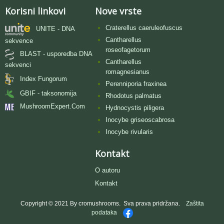
Korisni linkovi
Nove vrste
Craterellus caeruleofuscus
UNITE - DNA
Cantharellus
sekvence
roseofagetorum
BLAST - usporedba DNA
Cantharellus
sekvenci
romagnesianus
Index Fungorum
Perenniporia fraxinea
GBIF - taksonomija
Rhodotus palmatus
MushroomExpert.Com
Hydnocystis piligera
Inocybe griseoscabrosa
Inocybe rivularis
Kontakt
O autoru
Kontakt
Copyright © 2021 By cromushrooms. Sva prava pridržana.
Zaštita
podataka