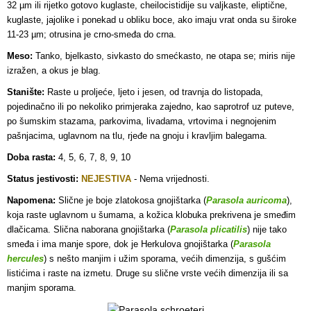
32 µm ili rijetko gotovo kuglaste, cheilocistidije su valjkaste, eliptične,
kuglaste, jajolike i ponekad u obliku boce, ako imaju vrat onda su široke
11-23 µm; otrusina je crno-smeđa do crna.
Meso:
Tanko, bjelkasto, sivkasto do smećkasto, ne otapa se; miris nije
izražen, a okus je blag.
Stanište:
Raste u proljeće, ljeto i jesen, od travnja do listopada,
pojedinačno ili po nekoliko primjeraka zajedno, kao saprotrof uz puteve,
po šumskim stazama, parkovima, livadama, vrtovima i negnojenim
pašnjacima, uglavnom na tlu, rjeđe na gnoju i kravljim balegama.
Doba rasta:
4, 5, 6, 7, 8, 9, 10
Status jestivosti:
NEJESTIVA
- Nema vrijednosti.
Napomena:
Slične je boje zlatokosa gnojištarka (
Parasola auricoma
),
koja raste uglavnom u šumama, a kožica klobuka prekrivena je smeđim
dlačicama. Slična naborana gnojištarka (
Parasola plicatilis
) nije tako
smeđa i ima manje spore, dok je Herkulova gnojištarka (
Parasola
hercules
) s nešto manjim i užim sporama, većih dimenzija, s gušćim
listićima i raste na izmetu. Druge su slične vrste većih dimenzija ili sa
manjim sporama.