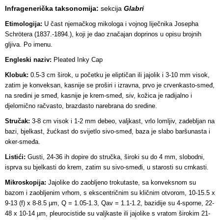
Infragenerička taksonomija:
sekcija
Glabri
Etimologija:
U čast njemačkog mikologa i vojnog liječnika Josepha
Schrötera (1837.-1894.), koji je dao značajan doprinos u opisu brojnih
gljiva. Po imenu.
Engleski naziv:
Pleated Inky Cap
Klobuk:
0.5-3 cm širok, u početku je eliptičan ili jajolik i 3-10 mm visok,
zatim je konveksan, kasnije se proširi i izravna, prvo je crvenkasto-smeđ,
na sredini je smeđ, kasnije je krem-smeđ, siv, kožica je radijalno i
djelomično račvasto, brazdasto narebrana do sredine.
Stručak:
3-8 cm visok i 1-2 mm debeo, valjkast, vrlo lomljiv, zadebljan na
bazi, bjelkast, žućkast do svijetlo sivo-smeđ, baza je slabo baršunasta i
oker-smeđa.
Listići:
Gusti, 24-36 ih dopire do stručka, široki su do 4 mm, slobodni,
isprva su bjelkasti do krem, zatim su sivo-smeđi, u starosti su crnkasti.
Mikroskopija:
Jajolike do zaobljeno trokutaste, sa konveksnom su
bazom i zaobljenim vrhom, s ekscentričnim su kličnim otvorom, 10-15.5 x
9-13 (f) x 8-8.5 µm, Q = 1.05-1.3, Qav = 1.1-1.2, bazidije su 4-sporne, 22-
48 x 10-14 µm, pleurocistide su valjkaste ili jajolike s vratom širokim 21-