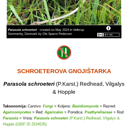
Parasola schroeteri
- created on May 2024 in Vellerup
Sommerby, Denmark by Ole Sparre Pedersen
SCHROETEROVA GNOJIŠTARKA
Parasola schroeteri
(P.Karst.) Redhead, Vilgalys
& Hopple
Taksonomija:
Carstvo:
Fungi
> Koljeno:
Basidiomycota
> Razred:
Agaricomycetes
> Red:
Agaricales
> Porodica:
Psathyrellaceae
> Rod:
Parasola
> Vrsta:
Parasola schroeteri
(P.Karst.) Redhead, Vilgalys &
Hopple (GBIF ID 2534535)