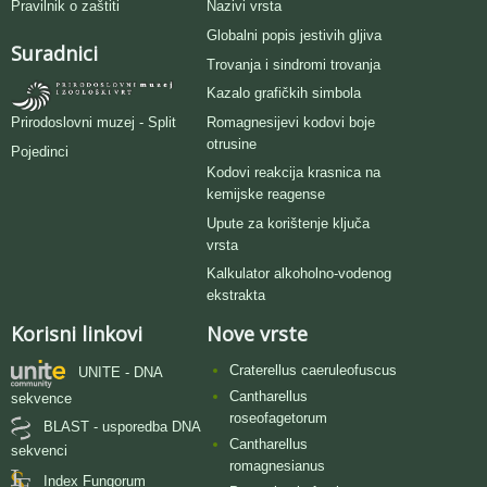
Pravilnik o zaštiti
Nazivi vrsta
Globalni popis jestivih gljiva
Suradnici
Trovanja i sindromi trovanja
Kazalo grafičkih simbola
Romagnesijevi kodovi boje
Prirodoslovni muzej - Split
otrusine
Pojedinci
Kodovi reakcija krasnica na
kemijske reagense
Upute za korištenje ključa
vrsta
Kalkulator alkoholno-vodenog
ekstrakta
Korisni linkovi
Nove vrste
Craterellus caeruleofuscus
UNITE - DNA
Cantharellus
sekvence
roseofagetorum
BLAST - usporedba DNA
Cantharellus
sekvenci
romagnesianus
Index Fungorum