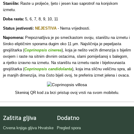
Stanište:
Raste u proljeće, ljeto i jesen kao saprotrof na konjskom
izmetu
.
Doba rasta:
5, 6, 7, 8, 9, 10, 11
Status jestivosti:
NEJESTIVA
- Nema vrijednosti.
Napomena:
Prepoznatljiva je po smećkastom ovoju, staništu na izmetu i
široko eliptičnim sporama dugim oko 11 µm. Najsličnija je pepeljasta
gnojištarka (
Coprinopsis cinerea
), koja je nešto većih dimenzija s bijelim
ovojem i raste na sitnim drvnim ostacima, slami pomiješanoj s balegom,
a rijetko izravno na izmetu. Na staništu na izmetu raste i bijelovunasta
gnojištarka (
Coprinopsis candidolanta
), koja ima sličnu veličinu spra, ali
je manjih dimenzija, ima čisto bijeli ovoj, te preferira izmet jelena i ovaca.
Skeniraj QR kod za brzi pristup ovoj vrsti na svom mobitelu.
Zaštita gljiva
Dodatno
Crvena knjiga gljiva Hrvatske
Pregled spora