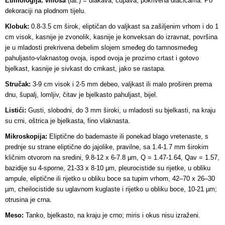
Etimologija:
villosa
(lat.) = dlakava, čupava, pokrivena dlačicama. Po
dekoraciji na plodnom tijelu.
Klobuk:
0.8-3.5 cm širok, eliptičan do valjkast sa zašiljenim vrhom i do 1
cm visok, kasnije je zvonolik, kasnije je konveksan do izravnat, površina
je u mladosti prekrivena debelim slojem smeđeg do tamnosmeđeg
pahuljasto-vlaknastog ovoja, ispod ovoja je prozirno crtast i gotovo
bjelkast, kasnije je sivkast do crnkast, jako se rastapa.
Stručak:
3-9 cm visok i 2-5 mm debeo, valjkast ili malo proširen prema
dnu, šupalj, lomljiv, čitav je bjelkasto pahuljast, bijel.
Listići:
Gusti, slobodni, do 3 mm široki, u mladosti su bjelkasti, na kraju
su crni, oštrica je bjelkasta, fino vlaknasta.
Mikroskopija:
Eliptične do bademaste ili ponekad blago vretenaste, s
prednje su strane eliptične do jajolike, pravilne, sa 1.4-1.7 mm širokim
kličnim otvorom na sredini, 9.8-12 x 6-7.8 µm, Q = 1.47-1.64, Qav = 1.57,
bazidije su 4-sporne, 21-33 x 8-10 µm, pleurocistide su rijetke, u obliku
ampule, eliptične ili rijetko u obliku boce sa tupim vrhom, 42–70 x 26–30
µm, cheilocistide su uglavnom kuglaste i rijetko u obliku boce, 10-21 µm;
otrusina je crna.
Meso:
Tanko, bjelkasto, na kraju je crno; miris i okus nisu izraženi.