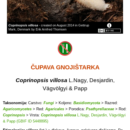
Coprinopsis villosa
- created on August 2014 in Gettrup
Mark, Denmark by Erik Arnfred Thomsen
ČUPAVA GNOJIŠTARKA
Coprinopsis villosa
L.Nagy, Desjardin,
Vägvölgyi & Papp
Taksonomija:
Carstvo:
Fungi
> Koljeno:
Basidiomycota
> Razred:
Agaricomycetes
> Red:
Agaricales
> Porodica:
Psathyrellaceae
> Rod:
Coprinopsis
> Vrsta:
Coprinopsis villosa
L.Nagy, Desjardin, Vägvölgyi
& Papp (GBIF ID 5448895)