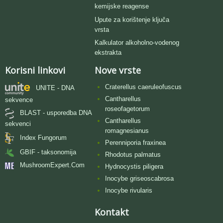
kemijske reagense
Upute za korištenje ključa
vrsta
Kalkulator alkoholno-vodenog
ekstrakta
Korisni linkovi
Nove vrste
Craterellus caeruleofuscus
UNITE - DNA
Cantharellus
sekvence
roseofagetorum
BLAST - usporedba DNA
Cantharellus
sekvenci
romagnesianus
Index Fungorum
Perenniporia fraxinea
GBIF - taksonomija
Rhodotus palmatus
MushroomExpert.Com
Hydnocystis piligera
Inocybe griseoscabrosa
Inocybe rivularis
Kontakt