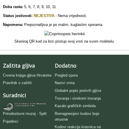
Doba rasta:
5, 6, 7, 8, 9, 10, 11
Status jestivosti:
NEJESTIVA
- Nema vrijednosti.
Napomena:
Prepoznatljiva je po malim, kuglastim sporama.
Skeniraj QR kod za brzi pristup ovoj vrsti na svom mobitelu.
Zaštita gljiva
Dodatno
Crvena knjiga gljiva Hrvatske
Pregled spora
Pravilnik o zaštiti
Nazivi vrsta
Globalni popis jestivih gljiva
Suradnici
Trovanja i sindromi trovanja
Kazalo grafičkih simbola
Romagnesijevi kodovi boje
Prirodoslovni muzej - Split
otrusine
Pojedinci
Kodovi reakcija krasnica na