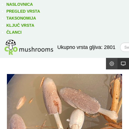
Izravno podređene niže takse:
prikaži
NASLOVNICA
PREGLED VRSTA
TAKSONOMIJA
KLJUČ VRSTA
ČLANCI
T
Ukupno vrsta gljiva: 2801
r
a
ž
i