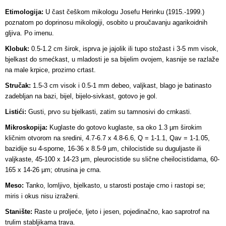
Etimologija:
U čast češkom mikologu Josefu Herinku (1915.-1999.)
poznatom po doprinosu mikologiji, osobito u proučavanju agarikoidnih
gljiva. Po imenu.
Klobuk:
0.5-1.2 cm širok, isprva je jajolik ili tupo stožast i 3-5 mm visok,
bjelkast do smećkast, u mladosti je sa bijelim ovojem, kasnije se razlaže
na male krpice, prozirno crtast.
Stručak:
1.5-3 cm visok i 0.5-1 mm debeo, valjkast, blago je batinasto
zadebljan na bazi, bijel, bijelo-sivkast, gotovo je gol.
Listići:
Gusti, prvo su bjelkasti, zatim su tamnosivi do crnkasti.
Mikroskopija:
Kuglaste do gotovo kuglaste, sa oko 1.3 µm širokim
kličnim otvorom na sredini, 4.7-6.7 x 4.8-6.6, Q = 1-1.1, Qav = 1-1.05,
bazidije su 4-sporne, 16-36 x 8.5-9 µm, chilocistide su duguljaste ili
valjkaste, 45-100 x 14-23 µm, pleurocistide su slične cheilocistidama, 60-
165 x 14-26 µm; otrusina je crna.
Meso:
Tanko, lomljivo, bjelkasto, u starosti postaje crno i rastopi se;
miris i okus nisu izraženi.
Stanište:
Raste u proljeće, ljeto i jesen, pojedinačno, kao saprotrof na
trulim stabljikama trava
.