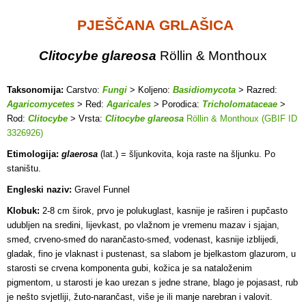
PJEŠČANA GRLAŠICA
Clitocybe glareosa
Röllin & Monthoux
Taksonomija:
Carstvo:
Fungi
> Koljeno:
Basidiomycota
> Razred:
Agaricomycetes
> Red:
Agaricales
> Porodica:
Tricholomataceae
>
Rod:
Clitocybe
> Vrsta:
Clitocybe glareosa
Röllin & Monthoux (GBIF ID
3326926)
Etimologija:
glaerosa
(lat.) = šljunkovita, koja raste na šljunku. Po
staništu.
Engleski naziv:
Gravel Funnel
Klobuk:
2-8 cm širok, prvo je polukuglast, kasnije je raširen i pupčasto
udubljen na sredini, lijevkast, po vlažnom je vremenu mazav i sjajan,
smeđ, crveno-smeđ do narančasto-smeđ, vodenast, kasnije izblijedi,
gladak, fino je vlaknast i pustenast, sa slabom je bjelkastom glazurom, u
starosti se crvena komponenta gubi, kožica je sa nataloženim
pigmentom, u starosti je kao urezan s jedne strane, blago je pojasast, rub
je nešto svjetliji, žuto-narančast, više je ili manje narebran i valovit.