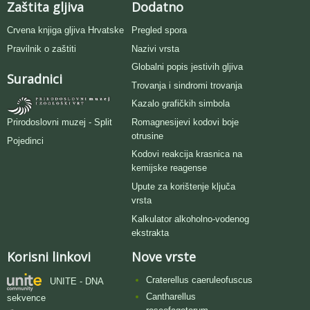
Zaštita gljiva
Dodatno
Crvena knjiga gljiva Hrvatske
Pregled spora
Pravilnik o zaštiti
Nazivi vrsta
Globalni popis jestivih gljiva
Suradnici
Trovanja i sindromi trovanja
Kazalo grafičkih simbola
Romagnesijevi kodovi boje
Prirodoslovni muzej - Split
otrusine
Pojedinci
Kodovi reakcija krasnica na
kemijske reagense
Upute za korištenje ključa
vrsta
Kalkulator alkoholno-vodenog
ekstrakta
Korisni linkovi
Nove vrste
Craterellus caeruleofuscus
UNITE - DNA
Cantharellus
sekvence