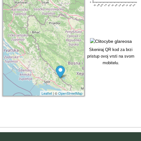
0
Ožu
Tra
Srp
Pro
Velj
Lip
Stu
Svi
Kol
Ruj
Lis
Sij
Skeniraj QR kod za brzi
pristup ovoj vrsti na svom
mobitelu.
Leaflet
| ©
OpenStreetMap