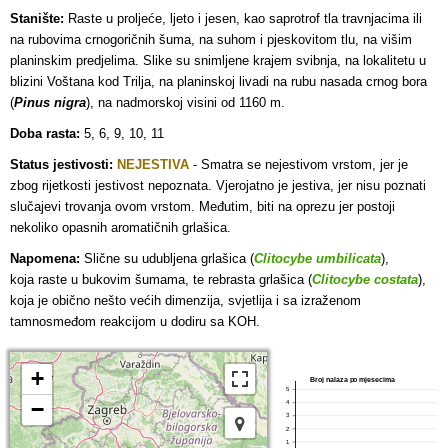
Stanište:
Raste u proljeće, ljeto i jesen, kao saprotrof tla travnjacima ili
na rubovima crnogoričnih šuma, na suhom i pjeskovitom tlu, na višim
planinskim predjelima. Slike su snimljene krajem svibnja, na lokalitetu u
blizini Voštana kod Trilja, na planinskoj livadi na rubu nasada crnog bora
(
Pinus nigra
), na nadmorskoj visini od 1160 m.
Doba rasta:
5, 6, 9, 10, 11
Status jestivosti:
NEJESTIVA
-
Smatra se nejestivom vrstom, jer je
zbog rijetkosti jestivost nepoznata. Vjerojatno je jestiva, jer nisu poznati
slučajevi trovanja ovom vrstom. Međutim, biti na oprezu jer postoji
nekoliko opasnih aromatičnih grlašica.
Napomena:
Slične su udubljena grlašica (
Clitocybe umbilicata
),
koja
raste u bukovim šumama, te rebrasta grlašica (
Clitocybe costata
),
koja je obično nešto većih dimenzija, svjetlija i sa izraženom
tamnosmeđom reakcijom u dodiru sa KOH.
+
Broj nalaza po mjesecima
5
−
4
3
2
1