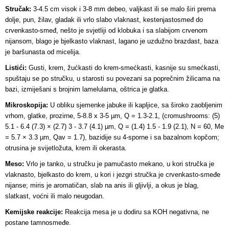
Stručak:
3-4.5 cm visok i 3-8 mm debeo, valjkast ili se malo širi prema
dolje, pun, žilav, gladak ili vrlo slabo vlaknast, kestenjastosmeđ do
crvenkasto-smeđ, nešto je svjetliji od klobuka i sa slabijom crvenom
nijansom, blago je bjelkasto vlaknast, lagano je uzdužno brazdast, baza
je baršunasta od micelija.
Listići:
Gusti, krem, žućkasti do krem-smećkasti, kasnije su smećkasti,
spuštaju se po stručku, u starosti su povezani sa poprečnim žilicama na
bazi, izmiješani s brojnim lamelulama, oštrica je glatka.
Mikroskopija:
U obliku sjemenke jabuke ili kapljice, sa široko zaobljenim
vrhom, glatke, prozirne, 5-8.8 x 3-5 µm, Q = 1.3-2.1, (cromushrooms: (5)
5.1 - 6.4 (7.3) × (2.7) 3 - 3.7 (4.1) µm, Q = (1.4) 1.5 - 1.9 (2.1), N = 60, Me
= 5.7 × 3.3 µm, Qav = 1.7), bazidije su 4-sporne i sa bazalnom kopčom;
otrusina je svijetložuta, krem ili okerasta.
Meso:
Vrlo je tanko, u stručku je pamučasto mekano, u kori stručka je
vlaknasto, bjelkasto do krem, u kori i jezgri stručka je crvenkasto-smeđe
nijanse; miris je aromatičan, slab na anis ili gljivlji, a okus je blag,
slatkast, voćni ili malo neugodan.
Kemijske reakcije:
Reakcija mesa je u dodiru sa KOH negativna, ne
postane tamnosmeđe.