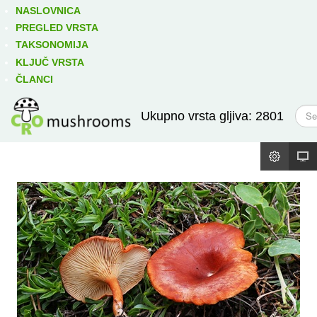
Izravno podređene niže takse:
prikaži
NASLOVNICA
PREGLED VRSTA
TAKSONOMIJA
KLJUČ VRSTA
ČLANCI
T
Ukupno vrsta gljiva: 2801
r
a
ž
i