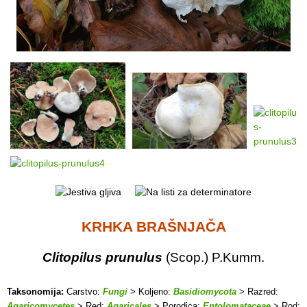
KRHKA BRAŠNJAČA
Clitopilus prunulus
(Scop.) P.Kumm.
Taksonomija:
Carstvo:
Fungi
> Koljeno:
Basidiomycota
> Razred:
Agaricomycetes
> Red:
Agaricales
> Porodica:
Entolomataceae
> Rod: