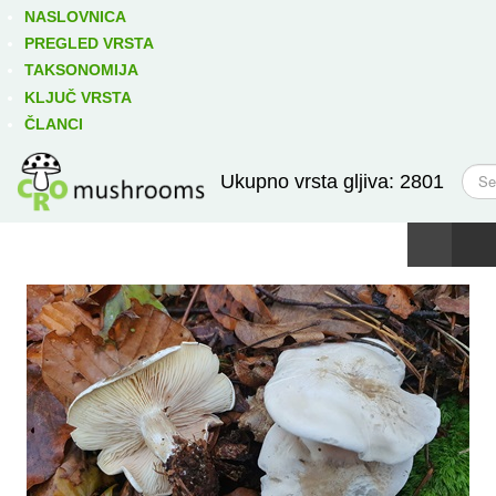
Izravno podređene niže takse:
prikaži
NASLOVNICA
PREGLED VRSTA
TAKSONOMIJA
KLJUČ VRSTA
ČLANCI
T
Ukupno vrsta gljiva: 2801
r
a
ž
i