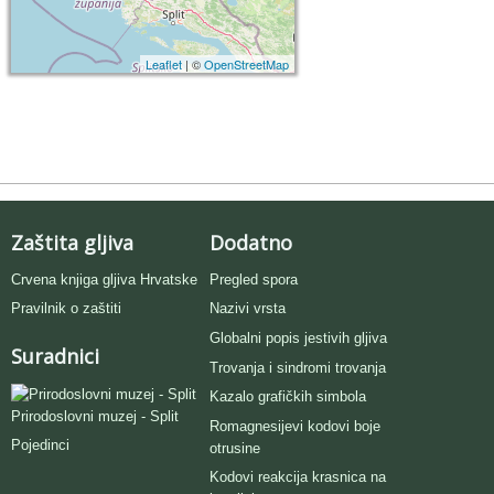
Leaflet
| ©
OpenStreetMap
Zaštita gljiva
Dodatno
Crvena knjiga gljiva Hrvatske
Pregled spora
Pravilnik o zaštiti
Nazivi vrsta
Globalni popis jestivih gljiva
Suradnici
Trovanja i sindromi trovanja
Kazalo grafičkih simbola
Prirodoslovni muzej - Split
Romagnesijevi kodovi boje
Pojedinci
otrusine
Kodovi reakcija krasnica na