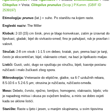
Clitopilus
> Vrsta:
Clitopilus prunulus
(Scop.) P.Kumm. (GBIF ID
2539197)
Etimologija:
prunus
(lat.) = suho. Po staništu na kojem raste.
Engleski naziv:
The Miller
Klobuk:
2-10 (15) cm širok, prvo je blago konveksan, zatim je izravnat do
lijevkast, gladak; bijel do sivkasto-smeđ, fino je pahuljast, rub je pravilan i
valovit.
Stručak:
2-8 cm visok i 1-1.5 cm debeo, kratak, pun, prema bazi je tanji,
često je ekscentričan; bijel, vlaknasto crtast, na bazi je bjelkasto maljav.
Listići:
Gusti, uski, dugo se spuštaju po stručku, bijeli, kasnije postanu
ružičasti i malo žućkasti zbog spora.
Mikroskopija:
Vretenaste do eliptične, glatke, sa 6-7 uzdužnih rebara,
8.5-10.6 x 5.2-6.5 µm; otrusina je ružičasta, ružičasto-smeđa.
Meso:
Debelo, čvrsto, nježno, lomljivo, homogeno, vlaknasto, bijelo; vrlo
je napadnog mirisa i okusa po svježem brašnu, a miris se dobro osjeti
kada se uklone listići.
Stanište:
Raste u ljeto i jesen, u manjim skupinama, u svim tipovima