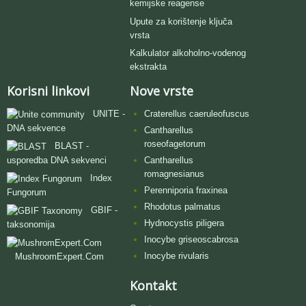
kemijske reagense
Upute za korištenje ključa
vrsta
Kalkulator alkoholno-vodenog
ekstrakta
Korisni linkovi
Nove vrste
UNITE -
Craterellus caeruleofuscus
DNA sekvence
Cantharellus
roseofagetorum
BLAST -
usporedba DNA sekvenci
Cantharellus
romagnesianus
Index
Perenniporia fraxinea
Fungorum
Rhodotus palmatus
GBIF -
Hydnocystis piligera
taksonomija
Inocybe griseoscabrosa
Inocybe rivularis
MushroomExpert.Com
Kontakt