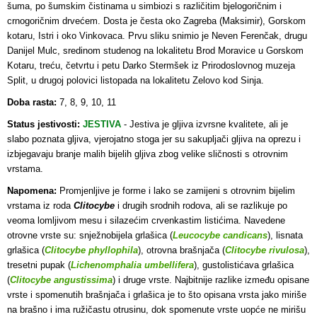
šuma, po šumskim čistinama u simbiozi s različitim bjelogoričnim i
crnogoričnim drvećem. Dosta je česta oko Zagreba (Maksimir), Gorskom
kotaru, Istri i oko Vinkovaca. Prvu sliku snimio je Neven Ferenčak, drugu
Danijel Mulc, sredinom studenog na lokalitetu Brod Moravice u Gorskom
Kotaru, treću, četvrtu i petu Darko Stermšek iz Prirodoslovnog muzeja
Split, u drugoj polovici listopada na lokalitetu Zelovo kod Sinja.
Doba rasta:
7, 8, 9, 10, 11
Status jestivosti:
JESTIVA
- Jestiva je gljiva izvrsne kvalitete, ali
je
slabo poznata gljiva, vjerojatno stoga jer su sakupljači gljiva na oprezu i
izbjegavaju branje malih bijelih gljiva zbog velike sličnosti s otrovnim
vrstama.
Napomena:
Promjenljive je forme i lako se zamijeni s otrovnim bijelim
vrstama iz roda
Clitocybe
i drugih srodnih rodova, ali se razlikuje po
veoma lomljivom mesu i silazećim crvenkastim listićima. Navedene
otrovne vrste su: snježnobijela grlašica (
Leucocybe candicans
), lisnata
grlašica (
Clitocybe phyllophila
), otrovna brašnjača (
Clitocybe rivulosa
),
tresetni pupak (
Lichenomphalia umbellifera
), gustolistićava grlašica
(
Clitocybe angustissima
) i druge vrste. Najbitnije razlike između opisane
vrste i spomenutih brašnjača i grlašica je to što opisana vrsta jako miriše
na brašno i ima ružičastu otrusinu, dok spomenute vrste uopće ne mirišu