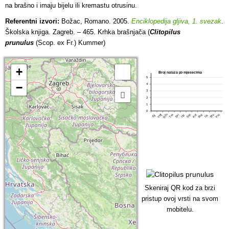
na brašno i imaju bijelu ili kremastu otrusinu.
Referentni izvori:
Božac, Romano. 2005.
Enciklopedija gljiva, 1. svezak
.
Školska knjiga. Zagreb. – 465. Krhka brašnjača (
Clitopilus
prunulus
(Scop. ex Fr.) Kummer)
+
Broj nalaza po mjesecima
5
−
4
3
2
1
0
Ožu
Tra
Srp
Pro
Velj
Lip
Stu
Svi
Kol
Ruj
Lis
Sij
Skeniraj QR kod za brzi
pristup ovoj vrsti na svom
mobitelu.