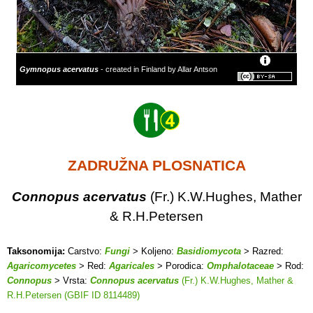
Gymnopus acervatus
- created in Finland by Allar Antson
ZADRUŽNA PLOSNATICA
Connopus acervatus
(Fr.) K.W.Hughes, Mather
& R.H.Petersen
Taksonomija:
Carstvo:
Fungi
> Koljeno:
Basidiomycota
> Razred:
Agaricomycetes
> Red:
Agaricales
> Porodica:
Omphalotaceae
> Rod:
Connopus
> Vrsta:
Connopus acervatus
(Fr.) K.W.Hughes, Mather &
R.H.Petersen (GBIF ID 8114489)