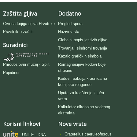
Zaštita gljiva
Dodatno
Crvena knjiga gljiva Hrvatske
Pregled spora
Pravilnik o zaštiti
Nazivi vrsta
Globalni popis jestivih gljiva
Suradnici
Trovanja i sindromi trovanja
Kazalo grafičkih simbola
Romagnesijevi kodovi boje
Prirodoslovni muzej - Split
otrusine
Pojedinci
Kodovi reakcija krasnica na
kemijske reagense
Upute za korištenje ključa
vrsta
Kalkulator alkoholno-vodenog
ekstrakta
Korisni linkovi
Nove vrste
Craterellus caeruleofuscus
UNITE - DNA