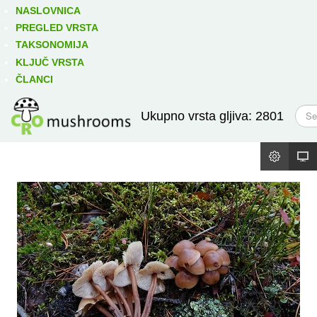
Izravno podređene niže takse:
prikaži
NASLOVNICA
PREGLED VRSTA
TAKSONOMIJA
KLJUČ VRSTA
ČLANCI
T
Ukupno vrsta gljiva: 2801
r
a
ž
i