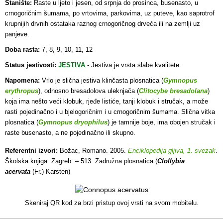
Stanište:
Raste u ljeto i jesen, od srpnja do prosinca, busenasto, u
crnogoričnim šumama, po vrtovima, parkovima, uz puteve, kao saprotrof
krupnijih drvnih ostataka raznog crnogoričnog drveća ili na zemlji uz
panjeve.
Doba rasta:
7, 8, 9, 10, 11, 12
Status jestivosti:
JESTIVA
-
Jestiva je vrsta slabe kvalitete.
Napomena:
Vrlo je slična jestiva klinčasta plosnatica (
Gymnopus
erythropus
), odnosno bresadolova uleknjača (
Clitocybe bresadolana
)
koja ima nešto veći klobuk, rjeđe listiće, tanji klobuk i stručak, a može
rasti pojedinačno i u bjelogoričnim i u crnogoričnim šumama. Slična vitka
plosnatica (
Gymnopus dryophilus
) je tamnije boje, ima obojen stručak i
raste busenasto, a ne pojedinačno ili skupno.
Referentni izvori:
Božac, Romano. 2005.
Enciklopedija gljiva, 1. svezak
.
Školska knjiga. Zagreb. – 513. Zadružna plosnatica (
Clollybia
acervata
(Fr.) Karsten)
Skeniraj QR kod za brzi pristup ovoj vrsti na svom mobitelu.