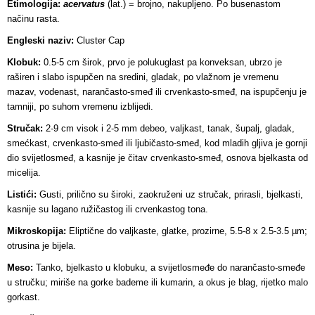
Etimologija:
acervatus
(lat.) = brojno, nakupljeno. Po busenastom
načinu rasta.
Engleski naziv:
Cluster Cap
Klobuk:
0.5-5 cm širok, prvo je polukuglast pa konveksan, ubrzo je
raširen i slabo ispupčen na sredini, gladak, po vlažnom je vremenu
mazav, vodenast, narančasto-smeđ ili crvenkasto-smeđ, na ispupčenju je
tamniji, po suhom vremenu izblijedi.
Stručak:
2-9 cm visok i 2-5 mm debeo, valjkast, tanak, šupalj, gladak,
smećkast, crvenkasto-smeđ ili ljubičasto-smeđ, kod mladih gljiva je gornji
dio svijetlosmeđ, a kasnije je čitav crvenkasto-smeđ, osnova bjelkasta od
micelija.
Listići:
Gusti, prilično su široki, zaokruženi uz stručak, prirasli, bjelkasti,
kasnije su lagano ružičastog ili crvenkastog tona.
Mikroskopija:
Eliptične do valjkaste, glatke, prozirne, 5.5-8 x 2.5-3.5 µm;
otrusina je bijela.
Meso:
Tanko, bjelkasto u klobuku, a svijetlosmeđe do narančasto-smeđe
u stručku; miriše na gorke bademe ili kumarin, a okus je blag, rijetko malo
gorkast.