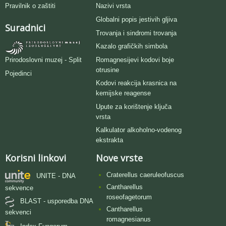
Pravilnik o zaštiti
Nazivi vrsta
Globalni popis jestivih gljiva
Suradnici
Trovanja i sindromi trovanja
Kazalo grafičkih simbola
Romagnesijevi kodovi boje
Prirodoslovni muzej - Split
otrusine
Pojedinci
Kodovi reakcija krasnica na
kemijske reagense
Upute za korištenje ključa
vrsta
Kalkulator alkoholno-vodenog
ekstrakta
Korisni linkovi
Nove vrste
Craterellus caeruleofuscus
UNITE - DNA
Cantharellus
sekvence
roseofagetorum
BLAST - usporedba DNA
Cantharellus
sekvenci
romagnesianus