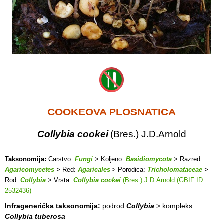
COOKEOVA PLOSNATICA
Collybia cookei
(Bres.) J.D.Arnold
Taksonomija:
Carstvo:
Fungi
> Koljeno:
Basidiomycota
> Razred:
Agaricomycetes
> Red:
Agaricales
> Porodica:
Tricholomataceae
>
Rod:
Collybia
> Vrsta:
Collybia cookei
(Bres.) J.D.Arnold (GBIF ID
2532436)
Infragenerička taksonomija:
podrod
Collybia
> kompleks
Collybia tuberosa