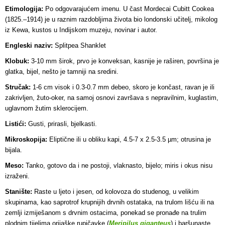
Etimologija:
Po odgovarajućem imenu. U čast Mordecai Cubitt Cookea
(1825.–1914) je u raznim razdobljima života bio londonski učitelj, mikolog
iz Kewa, kustos u Indijskom muzeju, novinar i autor.
Engleski naziv:
Splitpea Shanklet
Klobuk:
3-10 mm širok, prvo je konveksan, kasnije je raširen, površina je
glatka, bijel, nešto je tamniji na sredini.
Stručak:
1-6 cm visok i 0.3-0.7 mm debeo, skoro je končast, ravan je ili
zakrivljen, žuto-oker, na samoj osnovi završava s nepravilnim, kuglastim,
uglavnom žutim sklerocijem.
Listići:
Gusti, prirasli, bjelkasti.
Mikroskopija:
Eliptične ili u obliku kapi, 4.5-7 x 2.5-3.5 µm; otrusina je
bijala.
Meso:
Tanko, gotovo da i ne postoji, vlaknasto, bijelo; miris i okus nisu
izraženi.
Stanište:
Raste u ljeto i jesen, od kolovoza do studenog, u velikim
skupinama, kao saprotrof krupnijih drvnih ostataka, na trulom lišću ili na
zemlji izmiješanom s drvnim ostacima, ponekad se pronađe na trulim
plodnim tijelima orijaške rupičavke (
Meripilus giganteus
) i baršunaste