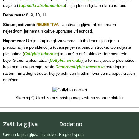
uvijače (
Tapinella atrotomentosa
), čija plodna tijela na kraju istrunu.
Doba rasta:
8, 9, 10, 11
Status jestivosti:
NEJESTIVA
- J
estiva je gljiva, ali se smatra
nejestivom jer nema nikakve uporabne vrijednosti.
Napomena:
Dio je skupine gljiva veoma sitnih dimenzija koje su
prepoznatljive po sklerociju (ovapnjenje) na osnovi stručka. Gomoljasta
plosnatica (
Collybia tuberosa
) ima nešto duži sklerocij tamnosmeđe
boje. Sićušna plosnatica (
Collybia cirrhata
) je forma cjevaste plosnatice
koja nema ovapnjenje. Vrsta
Dendrocollybia racemosa
osrednja je
rastom, ima dugi stručak koji je pokriven kratkim kvržicama poput kratkih
grančica.
Skeniraj QR kod za brzi pristup ovoj vrsti na svom mobitelu.
Zaštita gljiva
Dodatno
Crvena knjiga gljiva Hrvatske
Pregled spora