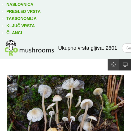
Izravno podređene niže takse:
prikaži
NASLOVNICA
PREGLED VRSTA
TAKSONOMIJA
KLJUČ VRSTA
ČLANCI
T
Ukupno vrsta gljiva: 2801
r
a
ž
i