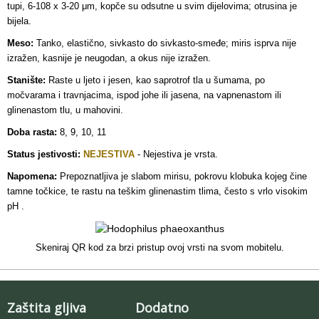
tupi, 6-108 x 3-20 μm, kopče su odsutne u svim dijelovima; otrusina je
bijela.
Meso:
Tanko, elastično, sivkasto do sivkasto-smeđe; miris isprva nije
izražen, kasnije je neugodan, a okus nije izražen.
Stanište:
Raste u ljeto i jesen, kao saprotrof tla u šumama, po
močvarama i travnjacima, ispod johe ili jasena, na vapnenastom ili
glinenastom tlu, u mahovini.
Doba rasta:
8, 9, 10, 11
Status jestivosti:
NEJESTIVA
- Nejestiva je vrsta.
Napomena:
Prepoznatljiva je slabom mirisu, pokrovu klobuka kojeg čine
tamne točkice, te rastu na teškim glinenastim tlima, često s vrlo visokim
pH .
Skeniraj QR kod za brzi pristup ovoj vrsti na svom mobitelu.
Zaštita gljiva
Dodatno