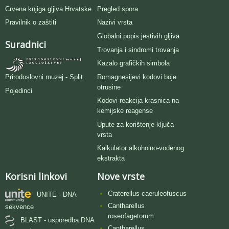
Crvena knjiga gljiva Hrvatske
Pregled spora
Pravilnik o zaštiti
Nazivi vrsta
Globalni popis jestivih gljiva
Suradnici
Trovanja i sindromi trovanja
Kazalo grafičkih simbola
Romagnesijevi kodovi boje
Prirodoslovni muzej - Split
otrusine
Pojedinci
Kodovi reakcija krasnica na
kemijske reagense
Upute za korištenje ključa
vrsta
Kalkulator alkoholno-vodenog
ekstrakta
Korisni linkovi
Nove vrste
Craterellus caeruleofuscus
UNITE - DNA
Cantharellus
sekvence
roseofagetorum
BLAST - usporedba DNA
Cantharellus