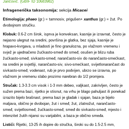
Jančovič. (GBIF ID 10683982)
Infragenerička taksonomija:
sekcija
Micacei
Etimologija:
phaeo
(gr.) = tamnosiv, prigušen+
xanthus
(gr.) = žut. Po
dvobojnom stručku.
Klobuk:
0.6-2 cm širok, isprva je konveksan, kasnije je izravnat, često je
nejasno ulegnut na sredini, površina je glatka, bez sjaja, kasnije je
hrapavo-kvrgava, u mladosti je fino granulozna, po vlažnom vremenu i
svjež je ujednačeno žućkasto-smeđ do smeđ, osušen je blizu ruba
žućkasto-smeđ, sivkasto-smeđ, narančasto-siv do narančasto-smećkast,
na sredini je svjetliji, narančasto-siv, sivo-smećkast, svijetlonarančast do
sivkasto-smeđ, vodenast, rub je prvo podvijen, ubrzo se izravna, po
vlažnom je vremenu slabo prozirno narebran do 1/2 promjera.
Stručak:
1.3-3.3 cm visok i 1-3 mm debeo, valjkast, zakrivljen, često je
sužen prema bazi, rijetko je stisnut, na vrhu je blago pahuljast ili ponekad
izrazito bijelo brašnast, prema bazi je gladak i sjajan, baza je bijelo
maljava, obično je dvobojan, žut i smeđ, žut, zlatnožut, narančasto-
smeđ, svijetlosmeđ, žućkasto-smeđ, smeđ do sivkasto-smeđ, mjesto i
intenzitet žutih nijansi su varijabilni, a baza je obično smeđa.
Listići:
Rijetki, 13-25 ih dopire do stručka, široki su do 1.5-2.5 mm,