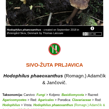
Hodophilus phaeoxanthus
- created on September 2018 in
Østengård Skov, Denmark by Thomas Læssøe
SIVO-ŽUTA PRLJAVICA
Hodophilus phaeoxanthus
(Romagn.) Adamčík
& Jančovič.
Taksonomija:
Carstvo:
Fungi
> Koljeno:
Basidiomycota
> Razred:
Agaricomycetes
> Red:
Agaricales
> Porodica:
Clavariaceae
> Rod:
Hodophilus
> Vrsta:
Hodophilus phaeoxanthus
(Romagn.) Adamčík &