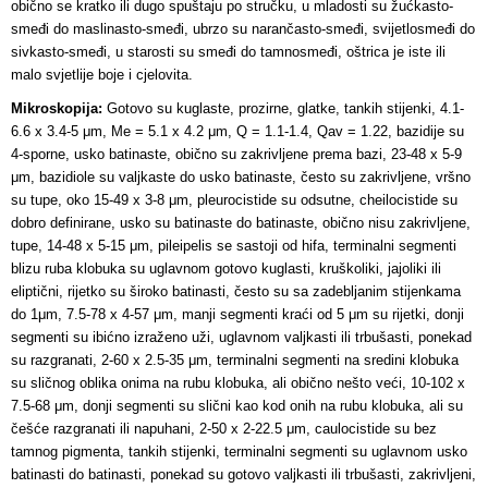
obično se kratko ili dugo spuštaju po stručku, u mladosti su žućkasto-
smeđi do maslinasto-smeđi, ubrzo su narančasto-smeđi, svijetlosmeđi do
sivkasto-smeđi, u starosti su smeđi do tamnosmeđi, oštrica je iste ili
malo svjetlije boje i cjelovita.
Mikroskopija:
Gotovo su kuglaste, prozirne, glatke, tankih stijenki, 4.1-
6.6 x 3.4-5 μm, Me = 5.1 x 4.2 μm, Q = 1.1-1.4, Qav = 1.22, bazidije su
4-sporne, usko batinaste, obično su zakrivljene prema bazi, 23-48 x 5-9
μm, bazidiole su valjkaste do usko batinaste, često su zakrivljene, vršno
su tupe, oko 15-49 x 3-8 μm, pleurocistide su odsutne, cheilocistide su
dobro definirane, usko su batinaste do batinaste, obično nisu zakrivljene,
tupe, 14-48 x 5-15 μm, pileipelis se sastoji od hifa, terminalni segmenti
blizu ruba klobuka su uglavnom gotovo kuglasti, kruškoliki, jajoliki ili
eliptični, rijetko su široko batinasti, često su sa zadebljanim stijenkama
do 1μm, 7.5-78 x 4-57 μm, manji segmenti kraći od 5 μm su rijetki, donji
segmenti su ibićno izraženo uži, uglavnom valjkasti ili trbušasti, ponekad
su razgranati, 2-60 x 2.5-35 μm, terminalni segmenti na sredini klobuka
su sličnog oblika onima na rubu klobuka, ali obično nešto veći, 10-102 x
7.5-68 μm, donji segmenti su slični kao kod onih na rubu klobuka, ali su
češće razgranati ili napuhani, 2-50 x 2-22.5 μm, caulocistide su bez
tamnog pigmenta, tankih stijenki, terminalni segmenti su uglavnom usko
batinasti do batinasti, ponekad su gotovo valjkasti ili trbušasti, zakrivljeni,