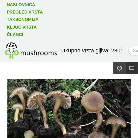
Izravno podređene niže takse:
prikaži
NASLOVNICA
PREGLED VRSTA
TAKSONOMIJA
KLJUČ VRSTA
ČLANCI
T
Ukupno vrsta gljiva: 2801
r
a
ž
i