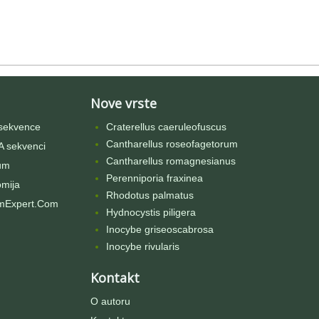
Nove vrste
sekvence
Craterellus caeruleofuscus
Cantharellus roseofagetorum
 sekvenci
Cantharellus romagnesianus
um
Perenniporia fraxinea
omija
Rhodotus palmatus
mExpert.Com
Hydnocystis piligera
Inocybe griseoscabrosa
Inocybe rivularis
Kontakt
O autoru