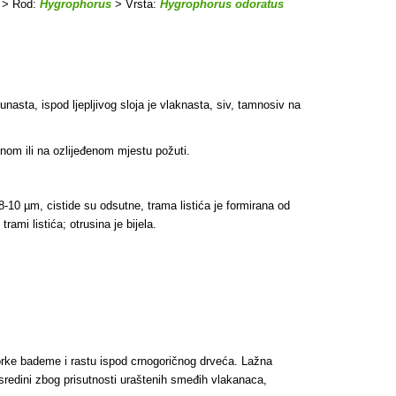
> Rod:
Hygrophorus
> Vrsta:
Hygrophorus odoratus
unasta, ispod ljepljivog sloja je vlaknasta, siv, tamnosiv na
enom ili na ozlijeđenom mjestu požuti.
 8-10 µm, cistide su odsutne, trama listića je formirana od
rami listića; otrusina je bijela.
gorke bademe i rastu ispod crnogoričnog drveća. Lažna
sredini zbog prisutnosti uraštenih smeđih vlakanaca,