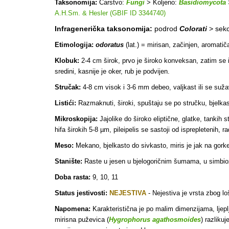
Taksonomija:
Carstvo:
Fungi
> Koljeno:
Basidiomycota
A.H.Sm. & Hesler (GBIF ID 3344740)
Infragenerička taksonomija:
podrod
Colorati
> sekc
Etimologija:
odoratus
(lat.) = mirisan, začinjen, aromati
Klobuk:
2-4 cm širok, prvo je široko konveksan, zatim se iz
sredini, kasnije je oker, rub je podvijen.
Stručak:
4-8 cm visok i 3-6 mm debeo, valjkast ili se sužav
Listići:
Razmaknuti, široki, spuštaju se po stručku, bjelkas
Mikroskopija:
Jajolike do široko eliptične, glatke, tankih 
hifa širokih 5-8 µm, pileipelis se sastoji od isprepletenih, ra
Meso:
Mekano, bjelkasto do sivkasto, miris je jak na gork
Stanište:
Raste u jesen u bjelogoričnim šumama, u simbio
Doba rasta:
9, 10, 11
Status jestivosti:
NEJESTIVA
- Nejestiva
je vrsta zbog l
Napomena:
Karakteristična je po malim dimenzijama, ljepl
mirisna puževica (
Hygrophorus agathosmoides
) razliku