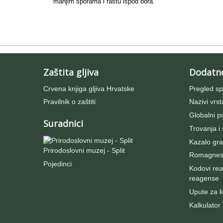
manjim sporama i rastu ispod bora.
Zaštita gljiva
Dodatn
Crvena knjiga gljiva Hrvatske
Pregled sp
Pravilnik o zaštiti
Nazivi vrst
Globalni po
Suradnici
Trovanja i
Kazalo gra
Prirodoslovni muzej - Split
Romagnesij
Pojedinci
Kodovi rea
reagense
Upute za ko
Kalkulator