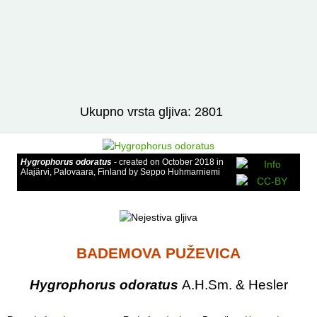
Izravno podređene niže takse:
prikaži
Ukupno vrsta gljiva: 2801
Hygrophorus odoratus
- created on October 2018 in
Alajärvi, Palovaara, Finland by Seppo Huhmarniemi
BADEMOVA PUŽEVICA
Hygrophorus odoratus
A.H.Sm. & Hesler