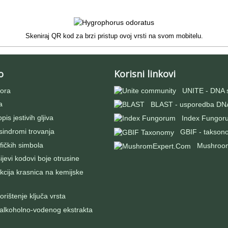
Skeniraj QR kod za brzi pristup ovoj vrsti na svom mobitelu.
o
Korisni linkovi
ora
UNITE - DNA 
a
BLAST - usporedba DNA
pis jestivih gljiva
Index Fungor
 sindromi trovanja
GBIF - takson
fičkih simbola
Mushroo
evi kodovi boje otrusine
kcija krasnica na kemijske
rištenje ključa vrsta
 alkoholno-vodenog ekstrakta