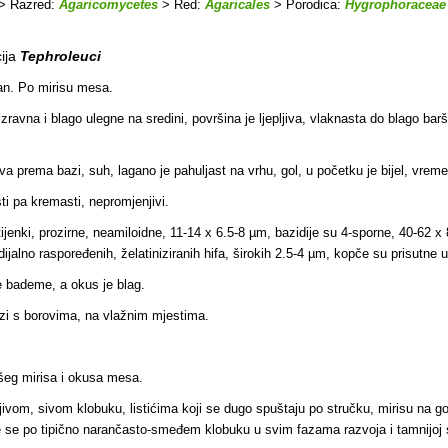
> Razred:
Agaricomycetes
> Red:
Agaricales
> Porodica:
Hygrophoraceae
ija
Tephroleuci
čan. Po mirisu mesa.
ravna i blago ulegne na sredini, površina je ljepljiva, vlaknasta do blago barš
a prema bazi, suh, lagano je pahuljast na vrhu, gol, u početku je bijel, vrem
ti pa kremasti, nepromjenjivi.
stijenki, prozirne, neamiloidne, 11-14 x 6.5-8 µm, bazidije su 4-sporne, 40-62 x
dijalno raspoređenih, želatiniziranih hifa, širokih 2.5-4 µm, kopče su prisutne u t
e bademe, a okus je blag.
zi s borovima, na vlažnim mjestima.
ošeg mirisa i okusa mesa.
jivom, sivom klobuku, listićima koji se dugo spuštaju po stručku, mirisu na 
je se po tipično narančasto-smeđem klobuku u svim fazama razvoja i tamnijoj 