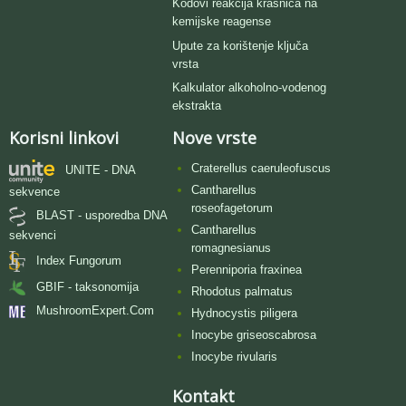
Kodovi reakcija krasnica na
kemijske reagense
Upute za korištenje ključa
vrsta
Kalkulator alkoholno-vodenog
ekstrakta
Korisni linkovi
Nove vrste
Craterellus caeruleofuscus
UNITE - DNA
Cantharellus
sekvence
roseofagetorum
BLAST - usporedba DNA
Cantharellus
sekvenci
romagnesianus
Index Fungorum
Perenniporia fraxinea
GBIF - taksonomija
Rhodotus palmatus
MushroomExpert.Com
Hydnocystis piligera
Inocybe griseoscabrosa
Inocybe rivularis
Kontakt