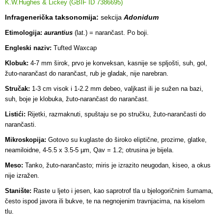
K.W.Hughes & Lickey (GBIF ID 7386695)
Infragenerička taksonomija:
sekcija
Adonidum
Etimologija:
aurantius
(lat.) = narančast. Po boji.
Engleski naziv:
Tufted Waxcap
Klobuk:
4-7 mm širok, prvo je konveksan, kasnije se spljošti, suh, gol,
žuto-narančast do narančast, rub je gladak, nije narebran.
Stručak:
1-3 cm visok i 1-2.2 mm debeo, valjkast ili je sužen na bazi,
suh, boje je klobuka, žuto-narančast do narančast.
Listići:
Rijetki, razmaknuti, spuštaju se po stručku, žuto-narančasti do
narančasti.
Mikroskopija:
Gotovo su kuglaste do široko eliptične, prozirne, glatke,
neamiloidne, 4-5.5 x 3.5-5 µm, Qav = 1.2; otrusina je bijela.
Meso:
Tanko, žuto-narančasto; miris je izrazito neugodan, kiseo, a okus
nije izražen.
Stanište:
Raste u ljeto i jesen, kao saprotrof tla u bjelogoričnim šumama,
često ispod javora ili bukve, te na negnojenim travnjacima, na kiselom
tlu.