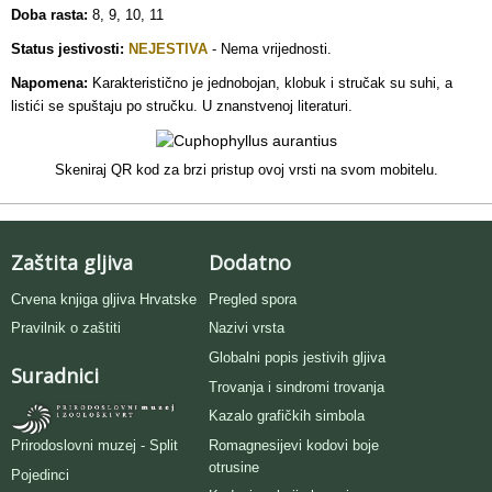
Doba rasta:
8, 9, 10, 11
Status jestivosti:
NEJESTIVA
- Nema vrijednosti
.
Napomena:
Karakteristično je jednobojan, klobuk i stručak su suhi, a
listići se spuštaju po stručku. U znanstvenoj literaturi.
Skeniraj QR kod za brzi pristup ovoj vrsti na svom mobitelu.
Zaštita gljiva
Dodatno
Crvena knjiga gljiva Hrvatske
Pregled spora
Pravilnik o zaštiti
Nazivi vrsta
Globalni popis jestivih gljiva
Suradnici
Trovanja i sindromi trovanja
Kazalo grafičkih simbola
Romagnesijevi kodovi boje
Prirodoslovni muzej - Split
otrusine
Pojedinci