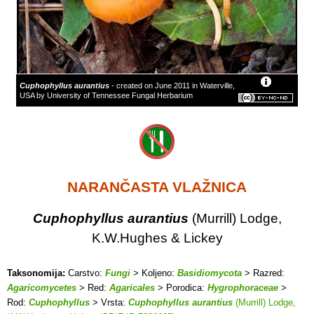
Cuphophyllus aurantius
- created on June 2011 in Waterville,
USA by University of Tennessee Fungal Herbarium
NARANČASTA VLAŽNICA
Cuphophyllus aurantius
(Murrill) Lodge,
K.W.Hughes & Lickey
Taksonomija:
Carstvo:
Fungi
> Koljeno:
Basidiomycota
> Razred:
Agaricomycetes
> Red:
Agaricales
> Porodica:
Hygrophoraceae
>
Rod:
Cuphophyllus
> Vrsta:
Cuphophyllus aurantius
(Murrill) Lodge,