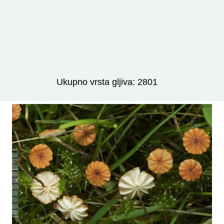
Izravno podređene niže takse:
prikaži
Ukupno vrsta gljiva: 2801