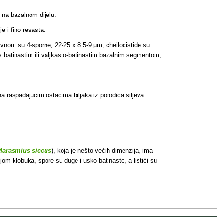
 na bazalnom dijelu.
e i fino resasta.
glavnom su 4-sporne, 22-25 x 8.5-9 µm, cheilocistide su
a s batinastim ili valjkasto-batinastim bazalnim segmentom,
a raspadajućim ostacima biljaka iz porodica šiljeva
Marasmius siccus
), koja je nešto većih dimenzija, ima
ojom klobuka, spore su duge i usko batinaste, a listići su