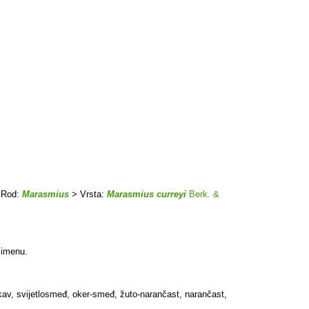
 Rod:
Marasmius
> Vrsta:
Marasmius curreyi
Berk. &
o imenu.
akav, svijetlosmeđ, oker-smeđ, žuto-narančast, narančast,