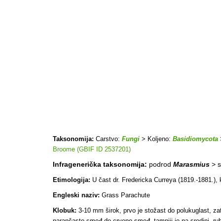
Taksonomija:
Carstvo:
Fungi
> Koljeno:
Basidiomycota
Broome (GBIF ID 2537201)
Infragenerička taksonomija:
podrod
Marasmius
> s
Etimologija:
U čast dr. Fredericka Curreya (1819.-1881.), ko
Engleski naziv:
Grass Parachute
Klobuk:
3-10 mm širok, prvo je stožast do polukuglast, zat
narančasto-smeđ do crveno-smeđ, tamniji je na sredini, rub 