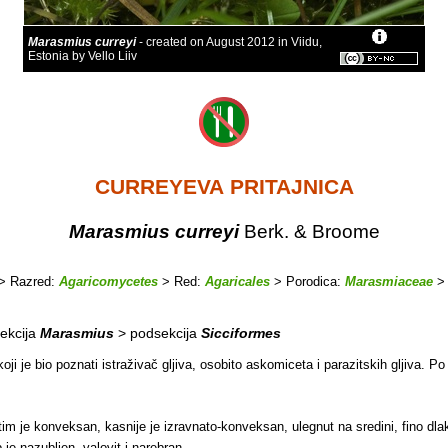
Marasmius curreyi
- created on August 2012 in Viidu,
Estonia by Vello Liiv
CURREYEVA PRITAJNICA
Marasmius curreyi
Berk. & Broome
> Razred:
Agaricomycetes
> Red:
Agaricales
> Porodica:
Marasmiaceae
>
ekcija
Marasmius
> podsekcija
Sicciformes
ji je bio poznati istraživač gljiva, osobito askomiceta i parazitskih gljiva. P
im je konveksan, kasnije je izravnato-konveksan, ulegnut na sredini, fino dl
je nazubljen, valovit i narebran.