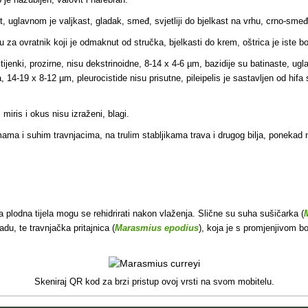
, uglavnom je valjkast, gladak, smeđ, svjetliji do bjelkast na vrhu, crno-smeđ
 za ovratnik koji je odmaknut od stručka, bjelkasti do krem, oštrica je iste boj
tijenki, prozirne, nisu dekstrinoidne, 8-14 x 4-6 µm, bazidije su batinaste, u
, 14-19 x 8-12 µm, pleurocistide nisu prisutne, pileipelis je sastavljen od hif
iris i okus nisu izraženi, blagi.
ma i suhim travnjacima, na trulim stabljikama trava i drugog bilja, ponekad n
lodna tijela mogu se rehidrirati nakon vlaženja. Slične su suha sušičarka (
u, te travnjačka pritajnica (
Marasmius epodius
), koja je s promjenjivom b
Skeniraj QR kod za brzi pristup ovoj vrsti na svom mobitelu.