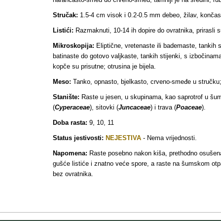
Stručak:
1.5-4 cm visok i 0.2-0.5 mm debeo, žilav, končast
Listići:
Razmaknuti, 10-14 ih dopire do ovratnika, prirasli su
Mikroskopija:
Eliptične, vretenaste ili bademaste, tankih s
batinaste do gotovo valjkaste, tankih stijenki, s izbočinama
kopče su prisutne; otrusina je bijela.
Meso:
Tanko, opnasto, bjelkasto, crveno-smeđe u stručku; m
Stanište:
Raste u jesen, u skupinama, kao saprotrof u šuma
(
Cyperaceae
), sitovki (
Juncaceae
) i trava (
Poaceae
).
Doba rasta:
9, 10, 11
Status jestivosti:
NEJESTIVA
- Nema vrijednosti.
Napomena:
Raste posebno nakon kiša, prethodno osušena p
gušće listiće i znatno veće spore, a raste na šumskom otpad
bez ovratnika.