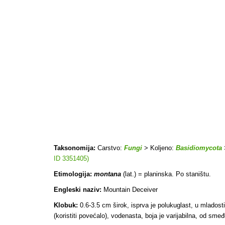
Taksonomija:
Carstvo:
Fungi
> Koljeno:
Basidiomycota
ID 3351405)
Etimologija:
montana
(lat.) = planinska. Po staništu.
Engleski naziv:
Mountain Deceiver
Klobuk:
0.6-3.5 cm širok, isprva je polukuglast, u mladosti 
(koristiti povećalo), vodenasta, boja je varijabilna, od sm