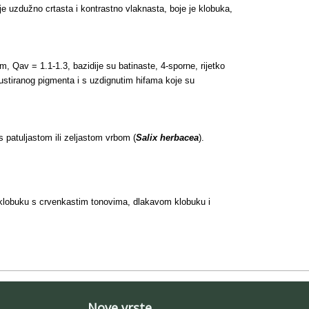
e uzdužno crtasta i kontrastno vlaknasta, boje je klobuka,
 Qav = 1.1-1.3, bazidije su batinaste, 4-sporne, rijetko
krustiranog pigmenta i s uzdignutim hifama koje su
s patuljastom ili zeljastom vrbom (
Salix herbacea
).
 klobuku s crvenkastim tonovima, dlakavom klobuku i
Nove vrste