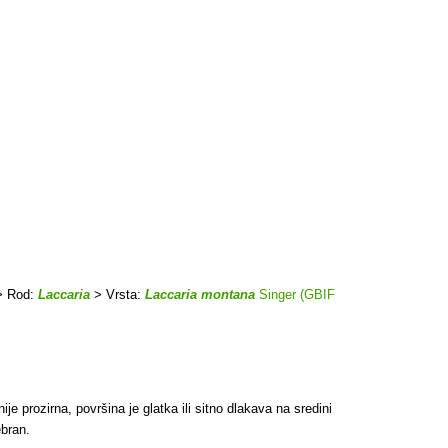
 Rod:
Laccaria
> Vrsta:
Laccaria montana
Singer (GBIF
je prozirna, površina je glatka ili sitno dlakava na sredini
ebran.