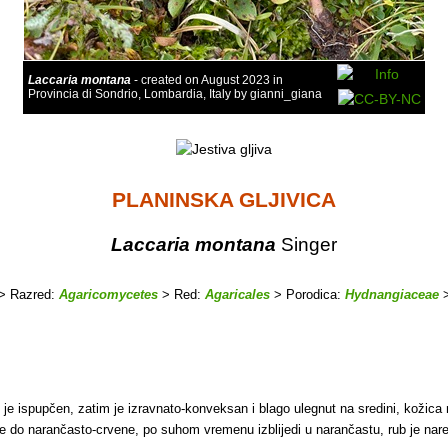
Laccaria montana
- created on August 2023 in
Provincia di Sondrio, Lombardia, Italy by gianni_giana
PLANINSKA GLJIVICA
Laccaria montana
Singer
> Razred:
Agaricomycetes
> Red:
Agaricales
> Porodica:
Hydnangiaceae
>
je ispupčen, zatim je izravnato-konveksan i blago ulegnut na sredini, kožica ni
eđe do narančasto-crvene, po suhom vremenu izblijedi u narančastu, rub je nar