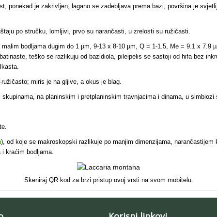
, ponekad je zakrivljen, lagano se zadebljava prema bazi, površina je svjetlij
štaju po stručku, lomljivi, prvo su narančasti, u zrelosti su ružičasti.
s malim bodljama dugim do 1 µm, 9-13 x 8-10 µm, Q = 1-1.5, Me = 9.1 x 7.9 µm,
atinaste, teško se razlikuju od bazidiola, pileipelis se sastoji od hifa bez in
lkasta.
užičasto; miris je na gljive, a okus je blag.
im skupinama, na planinskim i pretplaninskim travnjacima i dinama, u simbiozi 
te.
a
), od koje se makroskopski razlikuje po manjim dimenzijama, narančastijem
 i kraćim bodljama.
Skeniraj QR kod za brzi pristup ovoj vrsti na svom mobitelu.
o
Korisni linkovi