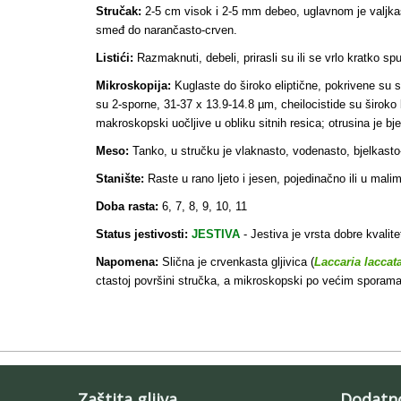
Stručak:
2-5 cm visok i 2-5 mm debeo, uglavnom je valjkast
smeđ do narančasto-crven.
Listići:
Razmaknuti, debeli, prirasli su ili se vrlo kratko spu
Mikroskopija:
Kuglaste do široko eliptične, pokrivene su 
su 2-sporne, 31-37 x 13.9-14.8 µm, cheilocistide su široko b
makroskopski uočljive u obliku sitnih resica; otrusina je bje
Meso:
Tanko, u stručku je vlaknasto, vodenasto, bjelkasto-r
Stanište:
Raste u rano ljeto i jesen, pojedinačno ili u mal
Doba rasta:
6, 7, 8, 9, 10, 11
Status jestivosti:
JESTIVA
- Jestiva je vrsta dobre kvalite
Napomena:
Slična je crvenkasta gljivica (
Laccaria laccat
ctastoj površini stručka, a mikroskopski po većim sporama
Zaštita gljiva
Dodatn