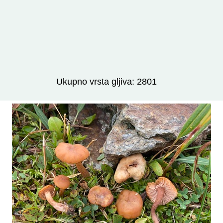
Izravno podređene niže takse:
prikaži
Ukupno vrsta gljiva: 2801