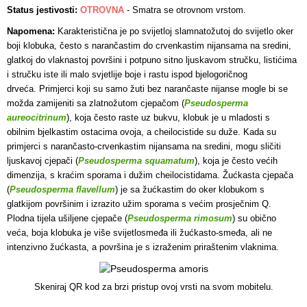
Status jestivosti:
OTROVNA
-
Smatra se otrovnom vrstom.
Napomena:
Karakteristična je po svijetloj slamnatožutoj do svijetlo oker
boji klobuka, često s narančastim do crvenkastim nijansama na sredini,
glatkoj do vlaknastoj površini i potpuno sitno ljuskavom stručku, listićima
i stručku iste ili malo svjetlije boje i rastu ispod bjelogoričnog
drveća. Primjerci koji su samo žuti bez narančaste nijanse mogle bi se
možda zamijeniti sa zlatnožutom cjepačom (
Pseudosperma
aureocitrinum
), koja često raste uz bukvu, klobuk je u mladosti s
obilnim bjelkastim ostacima ovoja, a cheilocistide su duže. Kada su
primjerci s narančasto-crvenkastim nijansama na sredini, mogu sličiti
ljuskavoj cjepači (
Pseudosperma squamatum
), koja je često većih
dimenzija, s kraćim sporama i dužim cheilocistidama. Žućkasta cjepača
(
Pseudosperma flavellum
) je sa žućkastim do oker klobukom s
glatkijom površinim i izrazito užim sporama s većim prosječnim Q.
Plodna tijela ušiljene cjepače (
Pseudosperma rimosum
) su obično
veća, boja klobuka je više svijetlosmeđa ili žućkasto-smeđa, ali ne
intenzivno žućkasta, a površina je s izraženim priraštenim vlaknima.
Skeniraj QR kod za brzi pristup ovoj vrsti na svom mobitelu.