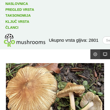
Izravno podređene niže takse:
prikaži
NASLOVNICA
PREGLED VRSTA
TAKSONOMIJA
KLJUČ VRSTA
ČLANCI
T
Ukupno vrsta gljiva: 2801
r
a
ž
i