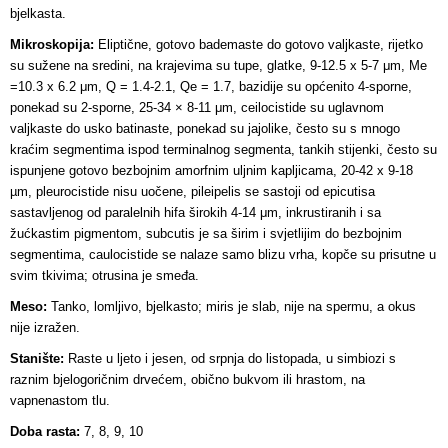
bjelkasta.
Mikroskopija:
Eliptične, gotovo bademaste do gotovo valjkaste, rijetko
su sužene na sredini, na krajevima su tupe, glatke, 9-12.5 x 5-7 μm, Me
=10.3 x 6.2 μm, Q = 1.4-2.1, Qe = 1.7, bazidije su općenito 4-sporne,
ponekad su 2-sporne, 25-34 × 8-11 μm, ceilocistide su uglavnom
valjkaste do usko batinaste, ponekad su jajolike, često su s mnogo
kraćim segmentima ispod terminalnog segmenta, tankih stijenki, često su
ispunjene gotovo bezbojnim amorfnim uljnim kapljicama, 20-42 x 9-18
µm, pleurocistide nisu uočene, pileipelis se sastoji od epicutisa
sastavljenog od paralelnih hifa širokih 4-14 μm, inkrustiranih i sa
žućkastim pigmentom, subcutis je sa širim i svjetlijim do bezbojnim
segmentima, caulocistide se nalaze samo blizu vrha, kopče su prisutne u
svim tkivima; otrusina je smeđa.
Meso:
Tanko, lomljivo, bjelkasto; miris je slab, nije na spermu, a okus
nije izražen.
Stanište:
Raste u ljeto i jesen, od srpnja do listopada, u simbiozi s
raznim bjelogoričnim drvećem, obično bukvom ili hrastom, na
vapnenastom tlu.
Doba rasta:
7, 8, 9, 10