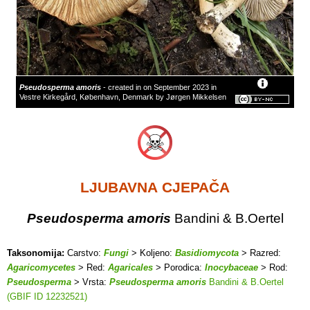
Pseudosperma amoris
- created in on September 2023 in
Vestre Kirkegård, København, Denmark by Jørgen Mikkelsen
LJUBAVNA CJEPAČA
Pseudosperma amoris
Bandini & B.Oertel
Taksonomija:
Carstvo:
Fungi
> Koljeno:
Basidiomycota
> Razred:
Agaricomycetes
> Red:
Agaricales
> Porodica:
Inocybaceae
> Rod:
Pseudosperma
> Vrsta:
Pseudosperma amoris
Bandini & B.Oertel
(GBIF ID 12232521)