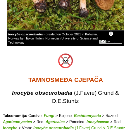
Inocybe obscurobadia
- created on October 2011 in Kalvøya,
Norway by Håkon Holien, Norwegian University of Science and
Technology
TAMNOSMEĐA CJEPAČA
Inocybe obscurobadia
(J.Favre) Grund &
D.E.Stuntz
Taksonomija:
Carstvo:
Fungi
> Koljeno:
Basidiomycota
> Razred:
Agaricomycetes
> Red:
Agaricales
> Porodica:
Inocybaceae
> Rod:
Inocybe
> Vrsta:
Inocybe obscurobadia
(J.Favre) Grund & D.E.Stuntz