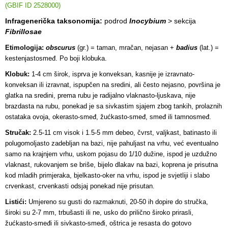
(GBIF ID 2528000)
Infragenerička taksonomija:
podrod
Inocybium
> sekcija
Fibrillosae
Etimologija:
obscurus
(gr.) = taman, mračan, nejasan +
badius
(lat.) =
kestenjastosmeđ. Po boji klobuka.
Klobuk:
1-4 cm širok, isprva je konveksan, kasnije je izravnato-
konveksan ili izravnat, ispupčen na sredini, ali često nejasno, površina je
glatka na sredini, prema rubu je radijalno vlaknasto-ljuskava, nije
brazdasta na rubu, ponekad je sa sivkastim sjajem zbog tankih, prolaznih
ostataka ovoja, okerasto-smeđ, žućkasto-smeđ, smeđ ili tamnosmeđ.
Stručak:
2.5-11 cm visok i 1.5-5 mm debeo, čvrst, valjkast, batinasto ili
polugomoljasto zadebljan na bazi, nije pahuljast na vrhu, već eventualno
samo na krajnjem vrhu, uskom pojasu do 1/10 dužine, ispod je uzdužno
vlaknast, rukovanjem se briše, bijelo dlakav na bazi, koprena je prisutna
kod mladih primjeraka, bjelkasto-oker na vrhu, ispod je svjetliji i slabo
crvenkast, crvenkasti odsjaj ponekad nije prisutan.
Listići:
Umjereno su gusti do razmaknuti, 20-50 ih dopire do stručka,
široki su 2-7 mm, trbušasti ili ne, usko do prilično široko prirasli,
žućkasto-smeđi ili sivkasto-smeđi, oštrica je resasta do gotovo