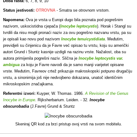
Doba rasta:
6, 7, 8, 9, 10
Status jestivosti:
OTROVNA
- S
matra se otrovnom vrstom.
Napomena:
Ova je vrsta u Europi dugo bila poznata pod pogrešnim
nazivom, uskocistidna cjepača (
Inocybe leptocystis
). Horak i Stangl su
tvrdili da nisu mogli pronaći naziv za ovu pogrešno nazvanu vrstu, pa su
je opisali kao novu pod nazivom
Inocybe tenuicystidiata
. Međutim,
previdjeli su činjenicu da je Favre već opisao tu vrstu, koju su američki
autori Grund i Stuntz kasnije uzdigli na razinu vrste. Nažalost, oba su
autora primijenila pogrešni naziv. Slična je
Inocybe leptocystis var.
ambigua
za koju je Favre navodi da je samo manji varijetet opisane
vrste. Međutim, Favreov crtež prikazuje makroskopski potpuno drugačiju
vrstu, a sinonimija još nije nedvojbeno
dokazana, unatoč identičnim
mikroskopskim značajkama.
Referentni izvori:
Kuyper, W. Thomas. 1986.
A Revision of the Genus
Inocybe in Europe
. Rijksherbarium. Leiden. - 32.
Inocybe
obscurobadia
(J.Favre) Grund & Stuntz
Skeniraj QR kod za brzi pristup ovoj vrsti na svom mobitelu.