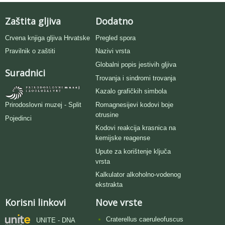
Zaštita gljiva
Dodatno
Crvena knjiga gljiva Hrvatske
Pregled spora
Pravilnik o zaštiti
Nazivi vrsta
Globalni popis jestivih gljiva
Suradnici
Trovanja i sindromi trovanja
Kazalo grafičkih simbola
Romagnesijevi kodovi boje
Prirodoslovni muzej - Split
otrusine
Pojedinci
Kodovi reakcija krasnica na
kemijske reagense
Upute za korištenje ključa
vrsta
Kalkulator alkoholno-vodenog
ekstrakta
Korisni linkovi
Nove vrste
Craterellus caeruleofuscus
UNITE - DNA