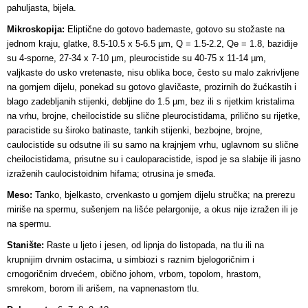
pahuljasta, bijela.
Mikroskopija:
Eliptične do gotovo bademaste, gotovo su stožaste na
jednom kraju, glatke, 8.5-10.5 x 5-6.5 µm, Q = 1.5-2.2, Qe = 1.8, bazidije
su 4-sporne, 27-34 x 7-10 µm, pleurocistide su 40-75 x 11-14 µm,
valjkaste do usko vretenaste, nisu oblika boce, često su malo zakrivljene
na gornjem dijelu, ponekad su gotovo glavičaste, prozirnih do žućkastih i
blago zadebljanih stijenki, debljine do 1.5 µm, bez ili s rijetkim kristalima
na vrhu, brojne, cheilocistide su slične pleurocistidama, prilično su rijetke,
paracistide su široko batinaste, tankih stijenki, bezbojne, brojne,
caulocistide su odsutne ili su samo na krajnjem vrhu, uglavnom su slične
cheilocistidama, prisutne su i cauloparacistide, ispod je sa slabije ili jasno
izraženih caulocistoidnim hifama; otrusina je smeđa.
Meso:
Tanko, bjelkasto, crvenkasto u gornjem dijelu stručka; na prerezu
miriše na spermu, sušenjem na lišće pelargonije, a okus nije izražen ili je
na spermu.
Stanište:
Raste u ljeto i jesen, od lipnja do listopada, na tlu ili na
krupnijim drvnim ostacima, u simbiozi s raznim bjelogoričnim i
crnogoričnim drvećem, obično johom, vrbom, topolom, hrastom,
smrekom, borom ili arišem, na vapnenastom tlu.