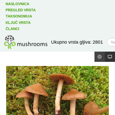
Izravno podređene niže takse:
prikaži
NASLOVNICA
PREGLED VRSTA
TAKSONOMIJA
KLJUČ VRSTA
ČLANCI
T
Ukupno vrsta gljiva: 2801
r
a
ž
i