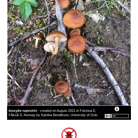
Inocybe rupestris
- created on August 2021 in Fokstua E,
Fåksåi S, Norway by Katriina Bendiksen, University of Oslo