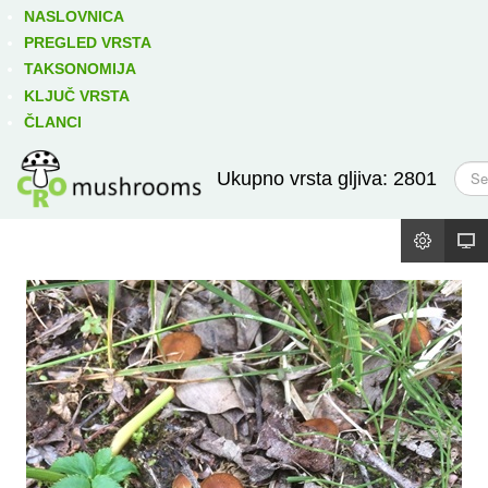
Izravno podređene niže takse:
prikaži
NASLOVNICA
PREGLED VRSTA
TAKSONOMIJA
KLJUČ VRSTA
ČLANCI
T
Ukupno vrsta gljiva: 2801
r
a
ž
i