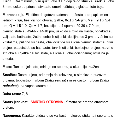
Listići:
Razmaknuti, nisu gusti, oko 30 ih dopire do stručka, široki su oko
3 mm, usko su prirasli, sivkasto-smeđi, oštrica je glatka i iste boje.
Mikroskopija:
Eliptične do gotovo bademaste, često su s papilom na
jednom kraju, bez kličnog otvora, glatke, 8-11 x 5-6 µm, Me = 9.1 x 5.4
µm, Q = 1.5-1.9, Qe = 1.7, bazidije su 4-sporne, 29-36 x 7-9 µm,
pleurocistide su 49-66 x 14-18 µm, usko do široko valjkaste, ponekad su
valjkasto-batinaste, žutih i debelih stijenki, debljine do 3 µm, s vršnim su
kristalima, prilično su česte, cheilocistide su slične pleurocistidama, nisu
brojne, paracistide su batinaste, tankih stijenki, bezbojne, brojne, na vrhu
stručka su rijetke caulocistide, a slične su cheilocistidama; otrusina je
smeđa.
Meso:
Tanko, bjelkasto; miris je na spermu, a okus nije izražen.
Stanište:
Raste u ljeto, od srpnja do kolovoza, u simbiozi s puzavim
vrbama, topolistnom vrbom (
Salix retusa
) i mrežičastom vrbom (
Salix
reticulata
), na vapnenastom tlu.
Doba rasta:
7, 8
Status jestivosti:
SMRTNO OTROVNA
- Smatra se smrtno otrovnom
vrstom.
Napomena:
Karakteristična je po valjkastim pleurocistidama i sporama s