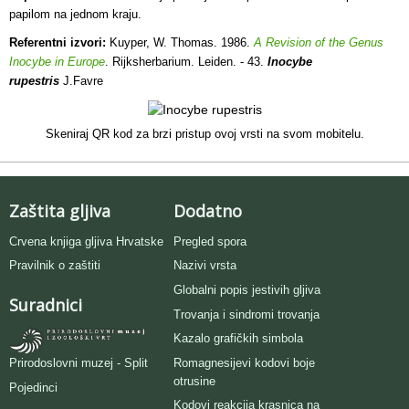
papilom na jednom kraju.
Referentni izvori:
Kuyper, W. Thomas. 1986.
A Revision of the Genus
Inocybe in Europe
. Rijksherbarium. Leiden. - 43.
Inocybe
rupestris
J.Favre
Skeniraj QR kod za brzi pristup ovoj vrsti na svom mobitelu.
Zaštita gljiva
Dodatno
Crvena knjiga gljiva Hrvatske
Pregled spora
Pravilnik o zaštiti
Nazivi vrsta
Globalni popis jestivih gljiva
Suradnici
Trovanja i sindromi trovanja
Kazalo grafičkih simbola
Romagnesijevi kodovi boje
Prirodoslovni muzej - Split
otrusine
Pojedinci
Kodovi reakcija krasnica na