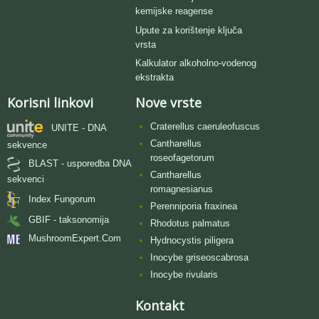
kemijske reagense
Upute za korištenje ključa
vrsta
Kalkulator alkoholno-vodenog
ekstrakta
Korisni linkovi
Nove vrste
Craterellus caeruleofuscus
UNITE - DNA
Cantharellus
sekvence
roseofagetorum
BLAST - usporedba DNA
Cantharellus
sekvenci
romagnesianus
Index Fungorum
Perenniporia fraxinea
GBIF - taksonomija
Rhodotus palmatus
MushroomExpert.Com
Hydnocystis piligera
Inocybe griseoscabrosa
Inocybe rivularis
Kontakt