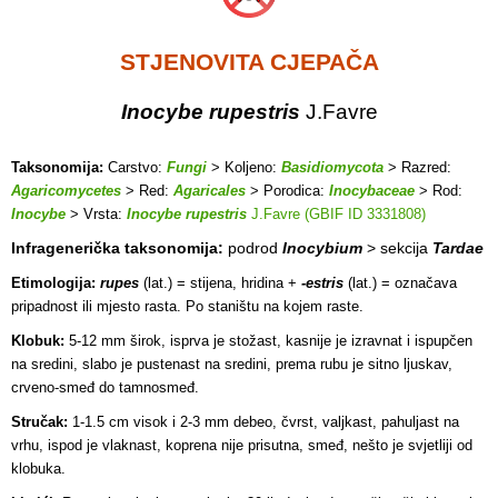
STJENOVITA CJEPAČA
Inocybe rupestris
J.Favre
Taksonomija:
Carstvo:
Fungi
> Koljeno:
Basidiomycota
> Razred:
Agaricomycetes
> Red:
Agaricales
> Porodica:
Inocybaceae
> Rod:
Inocybe
> Vrsta:
Inocybe rupestris
J.Favre (GBIF ID 3331808)
Infragenerička taksonomija:
podrod
Inocybium
> sekcija
Tardae
Etimologija:
rupes
(lat.) = stijena, hridina +
-estris
(lat.) = označava
pripadnost ili mjesto rasta. Po staništu na kojem raste.
Klobuk:
5-12 mm širok, isprva je stožast, kasnije je izravnat i ispupčen
na sredini, slabo je pustenast na sredini, prema rubu je sitno ljuskav,
crveno-smeđ do tamnosmeđ.
Stručak:
1-1.5 cm visok i 2-3 mm debeo, čvrst, valjkast, pahuljast na
vrhu, ispod je vlaknast, koprena nije prisutna, smeđ, nešto je svjetliji od
klobuka.