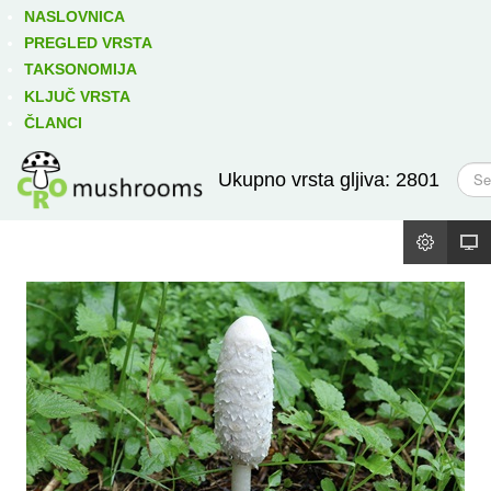
Izravno podređene niže takse:
prikaži
NASLOVNICA
PREGLED VRSTA
TAKSONOMIJA
KLJUČ VRSTA
ČLANCI
T
Ukupno vrsta gljiva: 2801
r
a
ž
i