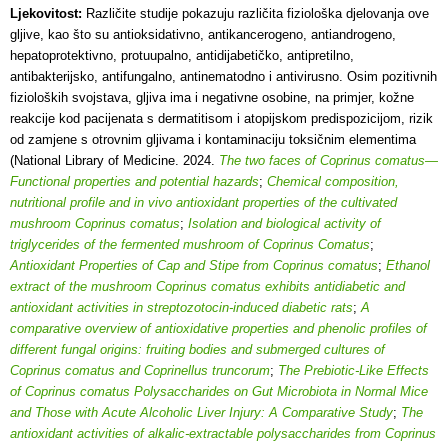
Ljekovitost:
Različite studije pokazuju različita fiziološka djelovanja ove
gljive, kao što su antioksidativno, antikancerogeno, antiandrogeno,
hepatoprotektivno, protuupalno, antidijabetičko, antipretilno,
antibakterijsko, antifungalno, antinematodno i antivirusno. Osim pozitivnih
fizioloških svojstava, gljiva ima i negativne osobine, na primjer, kožne
reakcije kod pacijenata s dermatitisom i atopijskom predispozicijom, rizik
od zamjene s otrovnim gljivama i kontaminaciju toksičnim elementima
(National Library of Medicine. 2024.
The two faces of Coprinus comatus—
Functional properties and potential hazards
;
Chemical composition,
nutritional profile and in vivo antioxidant properties of the cultivated
mushroom Coprinus comatus
;
Isolation and biological activity of
triglycerides of the fermented mushroom of Coprinus Comatus
;
Antioxidant Properties of Cap and Stipe from Coprinus comatus
;
Ethanol
extract of the mushroom Coprinus comatus exhibits antidiabetic and
antioxidant activities in streptozotocin-induced diabetic rats
;
A
comparative overview of antioxidative properties and phenolic profiles of
different fungal origins: fruiting bodies and submerged cultures of
Coprinus comatus and Coprinellus truncorum
;
The Prebiotic-Like Effects
of Coprinus comatus Polysaccharides on Gut Microbiota in Normal Mice
and Those with Acute Alcoholic Liver Injury: A Comparative Study
;
The
antioxidant activities of alkalic-extractable polysaccharides from Coprinus