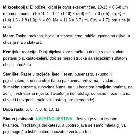
Mikroskopija:
Eliptične, klični je otvor ekscentričan, 10-13 × 6.5-8 µm
(cromushrooms: (10) 10.4 - 12.1 (12.9) × (5.8) 6.1 - 7.3 (7.5) µm, Q =
(1.4) 1.6 - 1.8 (1.9), N = 60, Me = 11.3 × 6.7 µm, Qav = 1.7); otrusina je
crna.
Meso:
Tanko, mekano, bijelo, u starosti crno; miriše ugodno na gljive, a
okus je malo slatkast.
Kemijske reakcije:
Donji dijelovi kore stručka u dodiru s gvajakolom
postanu plavkasto-zeleni, dok se meso stručka sa željeznim sulfatom
oboji zlatnožuto.
Stanište:
Raste u proljeće, ljeto i jesen, busenasto, skupno ili
pojedinačno, kao saprotrof tla po parkovima, vrtovima, livadama,
šumskim stazama, rubovima šuma, na tlu bogatom hranjivim tvarima, na
zemlji, voli vlažna mjesta. Također je nematofag, odnosno može hifama
uhvatiti i razgraditi male valjkaste gliste (nematode).
Doba rasta:
5, 6, 7, 8, 9, 10, 11
Status jestivosti:
UVJETNO JESTIVA
- Jestiva je vrsta izvrsne
kvalitete. P
redstavlja delikatesu, a upotrebljava se samo mlada gljiva
prije nego što listići počnu dobivati crvenkasti ton.