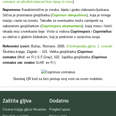
comatus on alcohol-induced liver injury in mice
).
Napomena:
Karakteristično je visoka, bijela i grubo vlaknasto-ljuskava.
Slična je prstenasta gnojištarka (
Coprinus sterquilinus
), koja je mnogo
manja i raste na izmetu. Također se eventualno može zamijeniti sa
naboranom gnojištarkom (
Coprinopsis atramentaria
), kojoj meso i listići
nikada nisu crvenkaste boje. Vrste iz rodova
Coprinopsis
i
Coprinellus
su obično s glatkim klobukom, koji je prekriven s ostacima ovoja.
Referentni izvori:
Božac, Romano. 2005.
Enciklopedija gljiva, 1. svezak
.
Školska knjiga. Zagreb. – 101. Velika gnojištarka (
Coprinus
comatus
(Mull. ex Fr.) S.F.Gray); 102. Jajolika gnojištarka (
Coprinus
comatus var. ovatus
Schff. ex Fr.)
Skeniraj QR kod za brzi pristup ovoj vrsti na svom mobitelu.
Zaštita gljiva
Dodatno
Crvena knjiga gljiva Hrvatske
Pregled spora