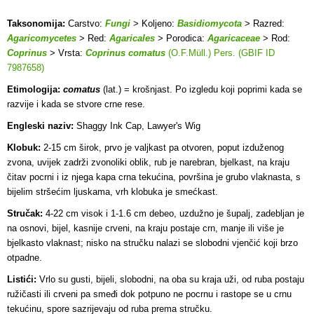
Taksonomija:
Carstvo:
Fungi
> Koljeno:
Basidiomycota
> Razred:
Agaricomycetes
> Red:
Agaricales
> Porodica:
Agaricaceae
> Rod:
Coprinus
> Vrsta:
Coprinus comatus
(O.F.Müll.) Pers. (GBIF ID
7987658)
Etimologija:
comatus
(lat.) = krošnjast. Po izgledu koji poprimi kada se
razvije i kada se stvore crne rese.
Engleski naziv:
Shaggy Ink Cap, Lawyer's Wig
Klobuk:
2-15 cm širok, prvo je valjkast pa otvoren, poput izduženog
zvona, uvijek zadrži zvonoliki oblik, rub je narebran, bjelkast, na kraju
čitav pocrni i iz njega kapa crna tekućina, površina je grubo vlaknasta, s
bijelim stršećim ljuskama, vrh klobuka je smećkast.
Stručak:
4-22 cm visok i 1-1.6 cm debeo, uzdužno je šupalj, zadebljan je
na osnovi, bijel, kasnije crveni, na kraju postaje crn, manje ili više je
bjelkasto vlaknast; nisko na stručku nalazi se slobodni vjenčić koji brzo
otpadne.
Listići:
Vrlo su gusti, bijeli, slobodni, na oba su kraja uži, od ruba postaju
ružičasti ili crveni pa smeđi dok potpuno ne pocrnu i rastope se u crnu
tekućinu, spore sazrijevaju od ruba prema stručku.