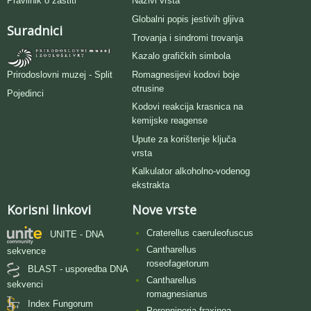
Pravilnik o zaštiti
Nazivi vrsta
Globalni popis jestivih gljiva
Suradnici
Trovanja i sindromi trovanja
Kazalo grafičkih simbola
Romagnesijevi kodovi boje
Prirodoslovni muzej - Split
otrusine
Pojedinci
Kodovi reakcija krasnica na
kemijske reagense
Upute za korištenje ključa
vrsta
Kalkulator alkoholno-vodenog
ekstrakta
Korisni linkovi
Nove vrste
Craterellus caeruleofuscus
UNITE - DNA
Cantharellus
sekvence
roseofagetorum
BLAST - usporedba DNA
Cantharellus
sekvenci
romagnesianus
Index Fungorum
Perenniporia fraxinea