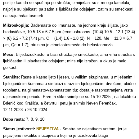
poslije kao da se spuštaju po stručku, izmiješani su s mnogo lamelula,
najprije su bjelkasti pa zatim s ljubičastim odsjajem, zatim su smećkasti i
na kraju hrđastosmeđi.
Mikroskopija:
Bademaste do limunaste, na jednom kraju šiljate, jako
bradavičave, 10.5-13 x 6-7.5 µm (cromushrooms: (10.4) 10.5 - 12.1 (13.4)
× (6) 6.2 - 7.2 (7.4) µm, Q = (1.4) 1.6 - 1.8 (2), N = 120, Me = 11.3 × 6.7
µm, Qe = 1.7); otrusina je cimetastosmeđa do hrđastosmeđa.
Meso:
Blijedožućkasto, u bazi stručka je smećkasto, a na vrhu stručka s
ljubičastim ili plavkastim odsjajem; miris nije izražen, a okus je malo
gorkast.
Stanište:
Raste u kasno ljeto i jesen, u velikim skupinama, u miješanim i
bjelogoričnim šumama u simbiozi s raznim bjelogoričnim drvećem, obično
topolama, na glinenasto-vapnenastom tlu; dosta je rasprostranjena vrsta
u jesenskom periodu. Prve tri slike snimljene su 15.10.2025., na lokalitetu
Brlenić kod Krašića, a četvrtu i petu je snimio Neven Ferenčak,
12.11.2023. i 26.10.2024.
Doba rasta:
7, 8, 9, 10
Status jestivosti:
NEJESTIVA
-
Smatra se nejestivom vrstom, jer je
prijavljeno nekoliko slučajeva u kojima je uzrokovala blage