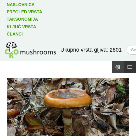
Izravno podređene niže takse:
prikaži
NASLOVNICA
PREGLED VRSTA
TAKSONOMIJA
KLJUČ VRSTA
ČLANCI
T
Ukupno vrsta gljiva: 2801
r
a
ž
i