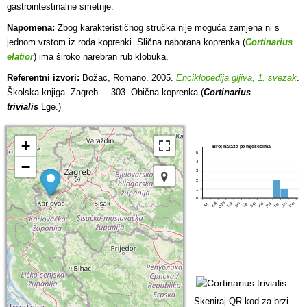
gastrointestinalne smetnje.
Napomena:
Zbog karakterističnog stručka nije moguća zamjena ni s
jednom vrstom iz roda koprenki. Slična naborana koprenka (
Cortinarius
elatior
) ima široko narebran rub klobuka.
Referentni izvori:
Božac, Romano. 2005.
Enciklopedija gljiva, 1. svezak
.
Školska knjiga. Zagreb. – 303. Obična koprenka (
Cortinarius
trivialis
Lge.)
+
Broj nalaza po mjesecima
5
−
4
3
2
1
0
Ožu
Tra
Srp
Pro
Velj
Lip
Stu
Svi
Kol
Ruj
Lis
Sij
Skeniraj QR kod za brzi