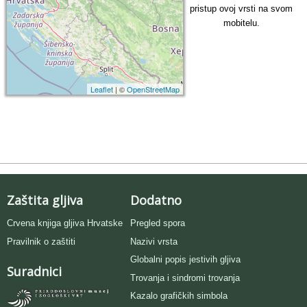
pristup ovoj vrsti na svom
mobitelu.
Leaflet
| ©
OpenStreetMap
Zaštita gljiva
Dodatno
Crvena knjiga gljiva Hrvatske
Pregled spora
Pravilnik o zaštiti
Nazivi vrsta
Globalni popis jestivih gljiva
Suradnici
Trovanja i sindromi trovanja
Kazalo grafičkih simbola