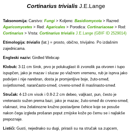
Cortinarius trivialis
J.E.Lange
Taksonomija:
Carstvo:
Fungi
> Koljeno:
Basidiomycota
> Razred:
Agaricomycetes
> Red:
Agaricales
> Porodica:
Cortinariaceae
> Rod:
Cortinarius
> Vrsta:
Cortinarius trivialis
J.E.Lange (GBIF ID 2529014)
Etimologija:
trivialis
(lat.) = prosto, obično, trivijalno. Po izdašnim
zajednicama.
Engleski naziv:
Girdled Webcap
Klobuk:
3-11 cm širok, prvo je polukuglast ili zvonolik pa otvoren i tupo
ispupčen, jako je mazav i sluzav po vlažnom vremenu, rub je isprva jako
podvijen i nije narebran, dosta je promjenljive boje, žuto-smeđ,
svijetlosmeđ, narančasto-smeđ, crveno-smeđ ili maslinasto-smeđ.
Stručak:
4-13 cm visok i 0.8-2.2 cm debeo, valjkast, pun, često je
vretenasto sužen prema bazi, jako je mazav, žuto-smeđ do crveno-smeđ,
vlaknast, ima želatinozne kružno postavljene čehice koje se posuše
nakon čega izgleda prošaran poput zmijske kože po čemu se i najlakše
prepoznaje.
Listići:
Gusti, nejednako su dugi, prirasli su na stručak sa zupcem,