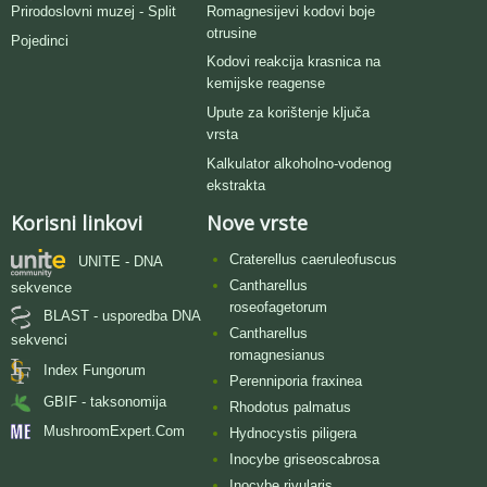
Romagnesijevi kodovi boje
Prirodoslovni muzej - Split
otrusine
Pojedinci
Kodovi reakcija krasnica na
kemijske reagense
Upute za korištenje ključa
vrsta
Kalkulator alkoholno-vodenog
ekstrakta
Korisni linkovi
Nove vrste
Craterellus caeruleofuscus
UNITE - DNA
Cantharellus
sekvence
roseofagetorum
BLAST - usporedba DNA
Cantharellus
sekvenci
romagnesianus
Index Fungorum
Perenniporia fraxinea
GBIF - taksonomija
Rhodotus palmatus
MushroomExpert.Com
Hydnocystis piligera
Inocybe griseoscabrosa
Inocybe rivularis