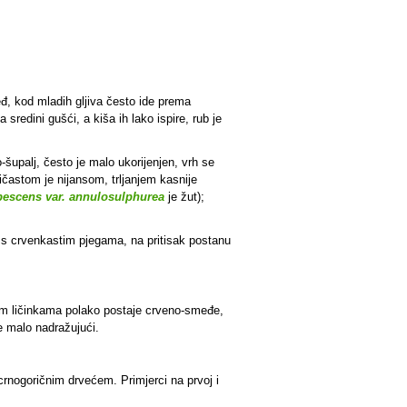
međ, kod mladih gljiva često ide prema
redini gušći, a kiša ih lako ispire, rub je
-šupalj, često je malo ukorijenjen, vrh se
ičastom je nijansom, trljanjem kasnije
bescens var. annulosulphurea
je žut);
su s crvenkastim pjegama, na pritisak postanu
im ličinkama polako postaje crveno-smeđe,
je malo nadražujući.
crnogoričnim drvećem. Primjerci na prvoj i