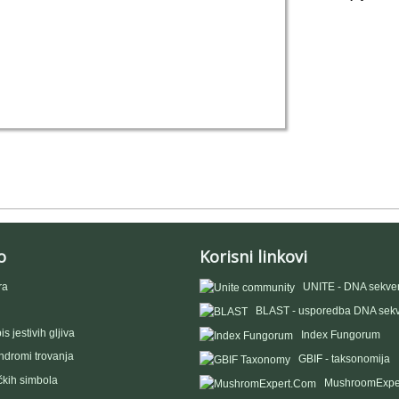
o
Korisni linkovi
ra
UNITE - DNA sekve
BLAST - usporedba DNA sek
s jestivih gljiva
Index Fungorum
indromi trovanja
GBIF - taksonomija
čkih simbola
MushroomExpe