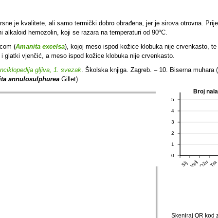
rsne je kvalitete, ali samo termički dobro obrađena, jer je sirova otrovna.
Prij
lni alkaloid hemozolin, koji se razara na temperaturi od 90ºC.
icom (
Amanita excelsa
), kojoj meso ispod kožice klobuka nije crvenkasto, 
 i glatki vjenčić, a meso ispod kožice klobuka nije crvenkasto.
nciklopedija gljiva, 1. svezak
. Školska knjiga. Zagreb. – 10. Biserna muhara (
ta annulosulphurea
Gillet)
Broj nal
5
4
3
2
1
0
Ožu
Velj
Tra
Sij
Skeniraj QR kod za