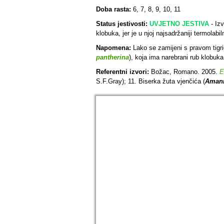
Doba rasta:
6, 7, 8, 9, 10, 11
Status jestivosti:
UVJETNO JESTIVA
- Izv
klobuka, jer je u njoj najsadržaniji termolabi
Napomena:
Lako se zamijeni s pravom tigr
pantherina
), koja ima narebrani rub klobuka
Referentni izvori:
Božac, Romano. 2005.
E
S.F.Gray); 11. Biserka žuta vjenčića (
Amani