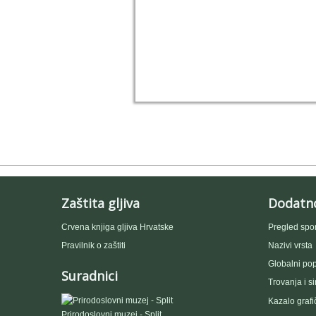
Zaštita gljiva
Dodatn
Crvena knjiga gljiva Hrvatske
Pregled spo
Pravilnik o zaštiti
Nazivi vrsta
Globalni popi
Suradnici
Trovanja i s
Kazalo grafi
Prirodoslovni muzej - Split