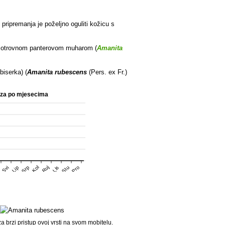
e pripremanja je poželjno oguliti kožicu s
te otrovnom panterovom muharom (
Amanita
biserka) (
Amanita rubescens
(Pers. ex Fr.)
aza po mjesecima
Srp
Stu
Pro
Kol
Ruj
Svi
Lip
Lis
 brzi pristup ovoj vrsti na svom mobitelu.