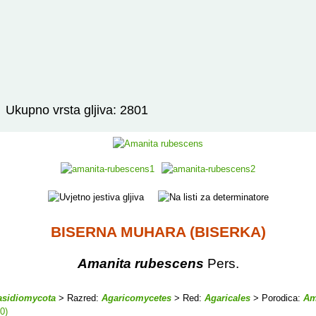
Izravno podređene niže takse:
prikaži
Ukupno vrsta gljiva: 2801
BISERNA MUHARA (BISERKA)
Amanita rubescens
Pers.
asidiomycota
> Razred:
Agaricomycetes
> Red:
Agaricales
> Porodica:
Am
0)