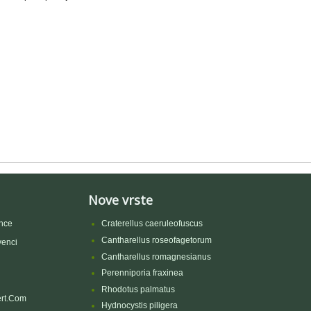
Nove vrste
nce
Craterellus caeruleofuscus
Cantharellus roseofagetorum
venci
Cantharellus romagnesianus
Perenniporia fraxinea
Rhodotus palmatus
rt.Com
Hydnocystis piligera