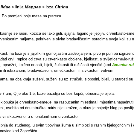
lidae
> linija
Mappae
> loza
Citrina
o. Po promjeni boje mesa na prerezu.
kasnije se raširi, kožica se lako guli, sjajna, lagano je ljepljiv, crvenkasto-s
rvenkastim mrljama, pokriven je sivim bradavičastim ostacima ovoja koji su na s
ast, na bazi je s jajolikim gomoljastim zadebljanjem, prvo je pun pa izgriženo
ati crvi, rupice od crva su crvenkasto obojene, bjelkast, s svijetlosmeđo-ruž
opsežni, tipično crtasti, bijeli, žućkasti ili ružičasti vjenčić (kod
Amanita ru
om ili iskrzanom, bradavičavom, smećkastom ili sivkastom volvom.
lama, na oba kraja suženi, suženi su uz stručak, slobodni, bijeli, u starosti 
5-7 µm, Q je oko 1.5, baze bazidija su bez kopči; otrusina je bijela.
e klobuka je crvenkasto-smeđe, na raspucanim mjestima i mjestima napadnut
ni, osobito pri dnu stručka; miris nije izražen, a okus je najprije blag pa posli
vinskocrveno, a s fenolanilinom crvenkasto.
 lipnja do studenog, u svim tipovima šuma u simbiozi s raznim bjelogoričnim i 
ubravica kod Zaprešića.