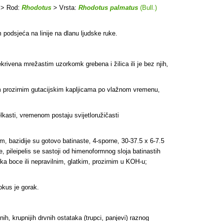
> Rod:
Rhodotus
> Vrsta:
Rhodotus palmatus
(Bull.)
m podsjeća na linije na dlanu ljudske ruke.
ekrivena mrežastim uzorkomk grebena i žilica ili je bez njih,
tim prozirnim gutacijskim kapljicama po vlažnom vremenu,
lkasti, vremenom postaju svijetloružičasti
m, bazidije su gotovo batinaste, 4-sporne, 30-37.5 x 6-7.5
e, pileipelis se sastoji od himenoformnog sloja batinastih
ka boce ili nepravilnim, glatkim, prozirnim u KOH-u;
okus je gorak.
ih, krupnijih drvnih ostataka (trupci, panjevi) raznog