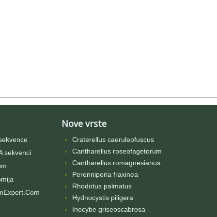
Nove vrste
sekvence
Craterellus caeruleofuscus
Cantharellus roseofagetorum
 sekvenci
Cantharellus romagnesianus
um
Perenniporia fraxinea
omija
Rhodotus palmatus
mExpert.Com
Hydnocystis piligera
Inocybe griseoscabrosa