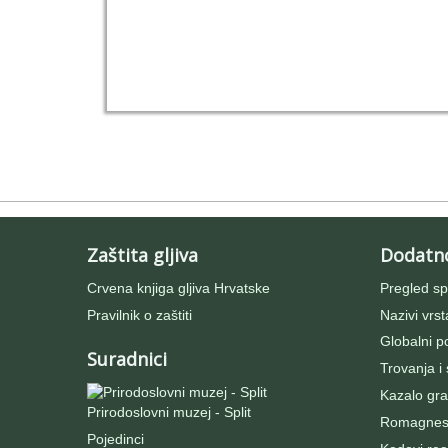
Zaštita gljiva
Dodatn
Crvena knjiga gljiva Hrvatske
Pregled sp
Pravilnik o zaštiti
Nazivi vrst
Globalni po
Suradnici
Trovanja i
Kazalo gra
Prirodoslovni muzej - Split
Romagnesij
Pojedinci