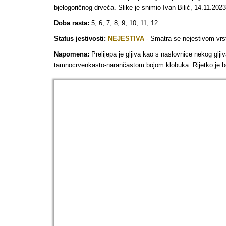
bjelogoričnog drveća. Slike je snimio Ivan Bilić, 14.11.202
Doba rasta:
5, 6, 7, 8, 9, 10, 11, 12
Status jestivosti:
NEJESTIVA
- Smatra se nejestivom vrsto
Napomena:
Prelijepa je gljiva kao s naslovnice nekog glj
tamnocrvenkasto-narančastom bojom klobuka. Rijetko je bez t