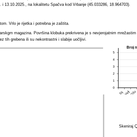
3. i 13.10.2025., na lokalitetu Spačva kod Vrbanje (45.033286, 18.964703).
m. Vrlo je rijetka i potrebna je zaštita.
ivarskgm magazina. Površina klobuka prekrivena je s nevjerojatnim mrežastim u
ih grebena ili su nekontrastni i slabije uočljivi.
Broj 
5
4
3
2
1
0
Ožu
Velj
Sij
Skeniraj Q