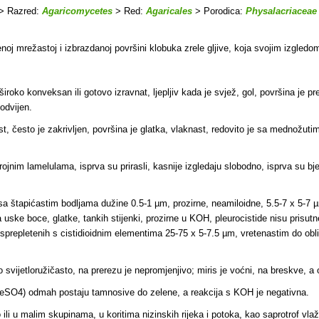
> Razred:
Agaricomycetes
> Red:
Agaricales
> Porodica:
Physalacriaceae
venoj mrežastoj i izbrazdanoj površini klobuka zrele gljive, koja svojim izgledo
iroko konveksan ili gotovo izravnat, ljepljiv kada je svjež, gol, površina je pr
odvijen.
st, često je zakrivljen, površina je glatka, vlaknast, redovito je sa mednožu
jnim lamelulama, isprva su prirasli, kasnije izgledaju slobodno, isprva su bje
sa štapićastim bodljama dužine 0.5-1 µm, prozirne, neamiloidne, 5.5-7 x 5-7 µ
 uske boce, glatke, tankih stijenki, prozirne u KOH, pleurocistide nisu prisutn
isprepletenih s cistidioidnim elementima 25-75 x 5-7.5 µm, vretenastim do obli
svijetloružičasto, na prerezu je nepromjenjivo; miris je voćni, na breskve, a 
FeSO4) odmah postaju tamnosive do zelene, a reakcija s KOH je negativna.
ili u malim skupinama, u koritima nizinskih rijeka i potoka, kao saprotrof vlažn