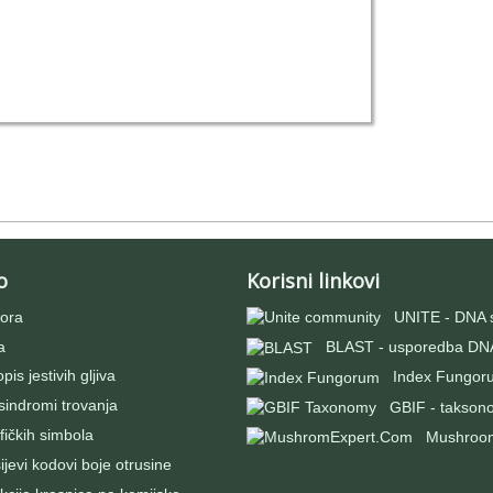
o
Korisni linkovi
ora
UNITE - DNA 
a
BLAST - usporedba DNA
pis jestivih gljiva
Index Fungor
 sindromi trovanja
GBIF - takson
fičkih simbola
Mushroo
evi kodovi boje otrusine