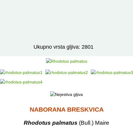
Izravno podređene niže takse:
prikaži
Ukupno vrsta gljiva: 2801
NABORANA BRESKVICA
Rhodotus palmatus
(Bull.) Maire