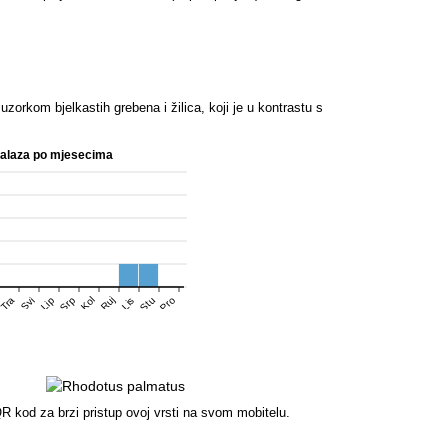
zorkom bjelkastih grebena i žilica, koji je u kontrastu s
nalaza po mjesecima
Srp
Stu
Pro
Tra
Kol
Ruj
Svi
Lip
Lis
R kod za brzi pristup ovoj vrsti na svom mobitelu.