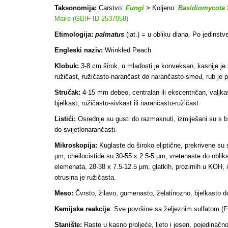
Taksonomija:
Carstvo:
Fungi
> Koljeno:
Basidiomycota
Maire (GBIF ID 2537058)
Etimologija:
palmatus
(lat.) = u obliku dlana. Po jedinst
Engleski naziv:
Wrinkled Peach
Klobuk:
3-8 cm širok, u mladosti je konveksan, kasnije je š
ružičast, ružičasto-narančast do narančasto-smeđ, rub je p
Stručak:
4-15 mm debeo, centralan ili ekscentričan, valjka
bjelkast, ružičasto-sivkast ili narančasto-ružičast.
Listići:
Osrednje su gusti do razmaknuti, izmiješani su s bro
do svijetlonarančasti
.
Mikroskopija:
Kuglaste do široko eliptične, prekrivene su 
µm, cheilocistide su 30-55 x 2.5-5 µm, vretenaste do oblika
elemenata, 28-38 x 7.5-12.5 µm, glatkih, prozirnih u KOH, 
otrusina je ružičasta.
Meso:
Čvrsto, žilavo, gumenasto, želatinozno, bjelkasto do 
Kemijske reakcije
: Sve površine sa željeznim sulfatom (
Stanište:
Raste u kasno proljeće, ljeto i jesen, pojedinačno 