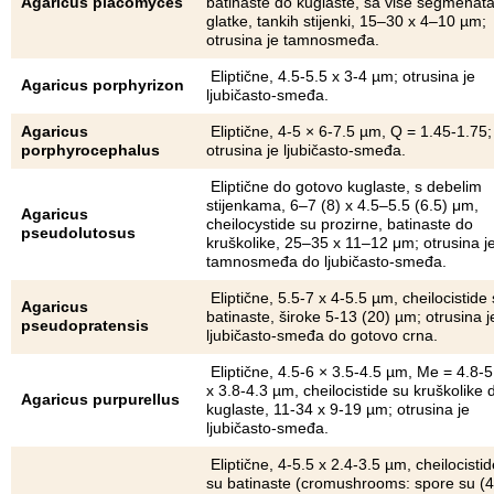
Agaricus placomyces
batinaste do kuglaste, sa više segmenata
glatke, tankih stijenki, 15–30 x 4–10 µm;
otrusina je tamnosmeđa.
Eliptične, 4.5-5.5 x 3-4 µm; otrusina je
Agaricus porphyrizon
ljubičasto-smeđa.
Agaricus
Eliptične, 4-5 × 6-7.5 µm, Q = 1.45-1.75;
porphyrocephalus
otrusina je ljubičasto-smeđa.
Eliptične do gotovo kuglaste, s debelim
stijenkama, 6‒7 (8) x 4.5‒5.5 (6.5) μm,
Agaricus
cheilocystide su prozirne, batinaste do
pseudolutosus
kruškolike, 25‒35 x 11‒12 μm; otrusina j
tamnosmeđa do ljubičasto-smeđa.
Eliptične, 5.5-7 x 4-5.5 µm, cheilocistide
Agaricus
batinaste, široke 5-13 (20) µm; otrusina j
pseudopratensis
ljubičasto-smeđa do gotovo crna.
Eliptične, 4.5-6 × 3.5-4.5 µm, Me = 4.8-5
x 3.8-4.3 µm, cheilocistide su kruškolike 
Agaricus purpurellus
kuglaste, 11-34 x 9-19 µm; otrusina je
ljubičasto-smeđa.
Eliptične, 4-5.5 x 2.4-3.5 µm, cheilocistid
su batinaste (cromushrooms: spore su (4