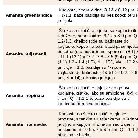
Kuglaste, neamiloidne, 8-13 x 8-12 µm,
Amanita groenlandica
= 1-1.1, baze bazidija su bez kopči; otrus
je bijela.
Široko su eliptične, rijetko su kuglaste ili
izdužene, neamiloidne, 9-12 x 8-9 µm, Q
1.2-1.3, cheilocistide su batinaste do
kuglaste, kopče na bazi bazidija su rijetke 
odsutne (cromushrooms: spore su (9.1) 
Amanita huijsmanii
- 11.1 (12.1) × (7.7) 7.8 - 8.5 (9.4) µm, Q
(1.1) 1.2 - 1.4 (1.5), N = 155, Me = 10.2 
µm, Qe = 1.3, bazidije su 4-sporne,
valjkaste do batinaste, 49-61 × 10.2-13.8
µm, N = 14); otrusina je bijela.
Široko su eliptične, jajolike do gotovo
kuglaste, glatke, jako su amiloidne, 8-9 x
Amanita inopinata
7 µm, Q = 1.2-1.5, baze bazidija su s
kopčama; otrusina je bijela.
Kuglaste do široko eliptične, glatke,
prozirne, s tankim su stijenkama, s jedn
Amanita intermedia
je uljnom kapljom ili zrnatim sadržajem,
amiloidne, 8-10.5 x 7.5-9.5 µm, Q = 1-1.2
otrusina je bijela.