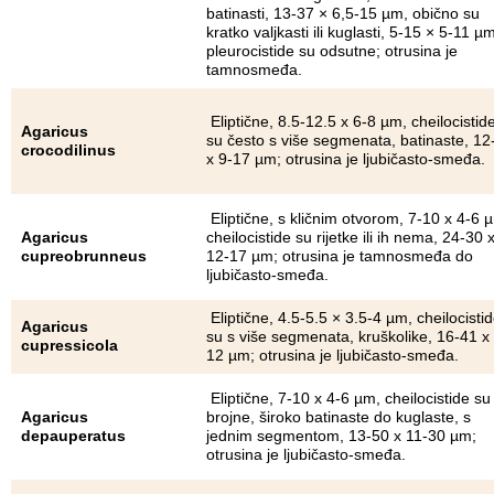
batinasti, 13-37 × 6,5-15 µm, obično su
kratko valjkasti ili kuglasti, 5-15 × 5-11 µm
pleurocistide su odsutne; otrusina je
tamnosmeđa.
Eliptične, 8.5-12.5 x 6-8 µm, cheilocistid
Agaricus
su često s više segmenata, batinaste, 12
crocodilinus
x 9-17 µm; otrusina je ljubičasto-smeđa.
Eliptične, s kličnim otvorom, 7-10 x 4-6 
Agaricus
cheilocistide su rijetke ili ih nema, 24-30 
cupreobrunneus
12-17 µm; otrusina je tamnosmeđa do
ljubičasto-smeđa.
Eliptične, 4.5-5.5 × 3.5-4 µm, cheilocisti
Agaricus
su s više segmenata, kruškolike, 16-41 x
cupressicola
12 µm; otrusina je ljubičasto-smeđa.
Eliptične, 7-10 x 4-6 µm, cheilocistide su
Agaricus
brojne, široko batinaste do kuglaste, s
depauperatus
jednim segmentom, 13-50 x 11-30 µm;
otrusina je ljubičasto-smeđa.