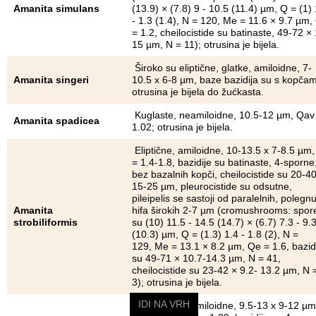
Amanita simulans
(13.9) × (7.8) 9 - 10.5 (11.4) µm, Q = (1) 
- 1.3 (1.4), N = 120, Me = 11.6 × 9.7 µm,
= 1.2, cheilocistide su batinaste, 49-72 × 
15 µm, N = 11); otrusina je bijela.
Široko su eliptične, glatke, amiloidne, 7-
Amanita singeri
10.5 x 6-8 µm, baze bazidija su s kopča
otrusina je bijela do žućkasta.
Kuglaste, neamiloidne, 10.5-12 µm, Qav
Amanita spadicea
1.02; otrusina je bijela.
Eliptične, amiloidne, 10-13.5 x 7-8.5 µm
= 1.4-1.8, bazidije su batinaste, 4-sporne
bez bazalnih kopči, cheilocistide su 20-40
15-25 µm, pleurocistide su odsutne,
pileipelis se sastoji od paralelnih, polegnu
Amanita
hifa širokih 2-7 µm (cromushrooms: spor
strobiliformis
su (10) 11.5 - 14.5 (14.7) × (6.7) 7.3 - 9.
(10.3) µm, Q = (1.3) 1.4 - 1.8 (2), N =
129, Me = 13.1 × 8.2 µm, Qe = 1.6, bazid
su 49-71 × 10.7-14.3 µm, N = 41,
cheilocistide su 23-42 × 9.2- 13.2 µm, N 
3); otrusina je bijela.
IDI NA VRH
Kuglaste, neamiloidne, 9.5-13 x 9-12 µm