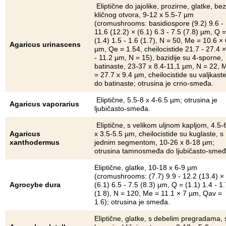
Eliptične do jajolike, prozirne, glatke, bez
kličnog otvora, 9-12 x 5.5-7 µm
(cromushrooms: basidiospore (9.2) 9.6 -
11.6 (12.2) × (6.1) 6.3 - 7.5 (7.8) µm, Q =
(1.4) 1.5 - 1.6 (1.7), N = 50, Me = 10.6 × 
Agaricus urinascens
µm, Qe = 1.54, cheilocistide 21.7 - 27.4 ×
- 11.2 µm, N = 15), bazidije su 4-sporne,
batinaste, 23-37 x 8.4-11,1 µm, N = 22, 
= 27.7 x 9.4 µm, cheilocistide su valjkast
do batinaste; otrusina je crno-smeđa.
Eliptične, 5.5-8 x 4-6.5 µm; otrusina je
Agaricus vaporarius
ljubičasto-smeđa.
Eliptične, s velikom uljnom kapljom, 4.5-
Agaricus
x 3.5-5.5 µm, cheilocistide su kuglaste, s
xanthodermus
jednim segmentom, 10-26 x 8-18 µm;
otrusina tamnosmeđa do ljubičasto-smeđ
Eliptične, glatke, 10-18 x 6-9 µm
(cromushrooms: (7.7) 9.9 - 12.2 (13.4) ×
Agrocybe dura
(6.1) 6.5 - 7.5 (8.3) µm, Q = (1.1) 1.4 - 1.
(1.8), N = 120, Me = 11.1 × 7 µm, Qav =
1.6); otrusina je smeđa.
Eliptične, glatke, s debelim pregradama, 