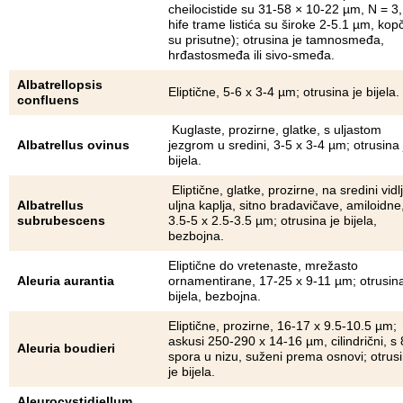
cheilocistide su 31-58 × 10-22 µm, N = 3,
hife trame listića su široke 2-5.1 µm, kop
su prisutne); otrusina je tamnosmeđa,
hrđastosmeđa ili sivo-smeđa.
Albatrellopsis
Eliptične, 5-6 x 3-4 µm; otrusina je bijela.
confluens
Kuglaste, prozirne, glatke, s uljastom
Albatrellus ovinus
jezgrom u sredini, 3-5 x 3-4 µm; otrusina 
bijela.
Eliptične, glatke, prozirne, na sredini vidl
Albatrellus
uljna kaplja, sitno bradavičave, amiloidne
subrubescens
3.5-5 x 2.5-3.5 µm; otrusina je bijela,
bezbojna.
Eliptične do vretenaste, mrežasto
Aleuria aurantia
ornamentirane, 17-25 x 9-11 µm; otrusina
bijela, bezbojna.
Eliptične, prozirne, 16-17 x 9.5-10.5 µm;
askusi 250-290 x 14-16 µm, cilindrični, s 
Aleuria boudieri
spora u nizu, suženi prema osnovi; otrus
je bijela.
Aleurocystidiellum