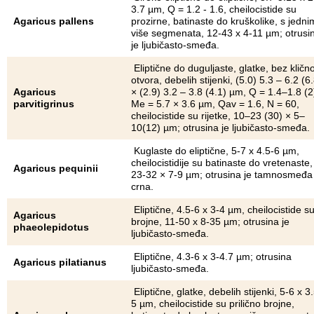
3.7 µm, Q = 1.2 - 1.6, cheilocistide su
Agaricus pallens
prozirne, batinaste do kruškolike, s jednim 
više segmenata, 12-43 x 4-11 µm; otrusi
je ljubičasto-smeđa.
Eliptične do duguljaste, glatke, bez kličn
otvora, debelih stijenki, (5.0) 5.3 – 6.2 (6
Agaricus
× (2.9) 3.2 – 3.8 (4.1) µm, Q = 1.4–1.8 (2
parvitigrinus
Me = 5.7 × 3.6 µm, Qav = 1.6, N = 60,
cheilocistide su rijetke, 10–23 (30) × 5–
10(12) µm; otrusina je ljubičasto-smeđa.
Kuglaste do eliptične, 5-7 x 4.5-6 µm,
cheilocistidije su batinaste do vretenaste,
Agaricus pequinii
23-32 × 7-9 µm; otrusina je tamnosmeđa
crna.
Eliptične, 4.5-6 x 3-4 µm, cheilocistide s
Agaricus
brojne, 11-50 x 8-35 µm; otrusina je
phaeolepidotus
ljubičasto-smeđa.
Eliptične, 4.3-6 x 3-4.7 µm; otrusina
Agaricus pilatianus
ljubičasto-smeđa.
Eliptične, glatke, debelih stijenki, 5-6 x 3
5 µm, cheilocistide su prilično brojne,