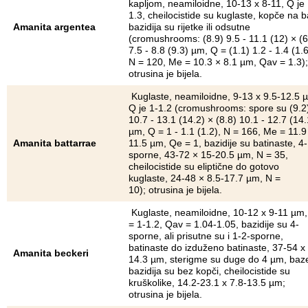
kapljom, neamiloidne, 10-13 x 8-11, Q je
1.3, cheilocistide su kuglaste, kopče na b
Amanita argentea
bazidija su rijetke ili odsutne
(cromushrooms: (8.9) 9.5 - 11.1 (12) × (6
7.5 - 8.8 (9.3) µm, Q = (1.1) 1.2 - 1.4 (1.6
N = 120, Me = 10.3 × 8.1 µm, Qav = 1.3);
otrusina je bijela.
Kuglaste, neamiloidne, 9-13 x 9.5-12.5 
Q je 1-1.2 (cromushrooms: spore su (9.2
10.7 - 13.1 (14.2) × (8.8) 10.1 - 12.7 (14.
µm, Q = 1 - 1.1 (1.2), N = 166, Me = 11.9
Amanita battarrae
11.5 µm, Qe = 1, bazidije su batinaste, 4-
sporne, 43-72 × 15-20.5 µm, N = 35,
cheilocistide su eliptične do gotovo
kuglaste, 24-48 × 8.5-17.7 µm, N =
10); otrusina je bijela.
Kuglaste, neamiloidne, 10-12 x 9-11 µm
= 1-1.2, Qav = 1.04-1.05, bazidije su 4-
sporne, ali prisutne su i 1-2-sporne,
batinaste do izduženo batinaste, 37-54 x
Amanita beckeri
14.3 µm, sterigme su duge do 4 µm, baz
bazidija su bez kopči, cheilocistide su
kruškolike, 14.2-23.1 x 7.8-13.5 µm;
otrusina je bijela.