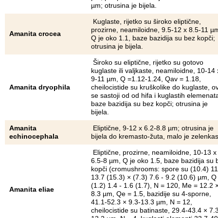
µm; otrusina je bijela.
Kuglaste, rijetko su široko eliptične,
prozirne, neamiloidne, 9.5-12 x 8.5-11 µ
Amanita crocea
Q je oko 1.1, baze bazidija su bez kopči;
otrusina je bijela.
Široko su eliptične, rijetko su gotovo
kuglaste ili valjkaste, neamiloidne, 10-14 
9-11 µm, Q =1.12-1.24, Qav = 1.18,
Amanita dryophila
cheilocistide su kruškolike do kuglaste, o
se sastoji od od hifa i kuglastih elemenat
baze bazidija su bez kopči; otrusina je
bijela.
Amanita
Eliptične, 9-12 x 6.2-8.8 µm; otrusina je
echinocephala
bijela do kremasto-žuta, malo je zelenkas
Eliptične, prozirne, neamiloidne, 10-13 x
6.5-8 µm, Q je oko 1.5, baze bazidija su 
kopči (cromushrooms: spore su (10.4) 11
13.7 (15.3) × (7.3) 7.6 - 9.2 (10.6) µm, Q
(1.2) 1.4 - 1.6 (1.7), N = 120, Me = 12.2 
Amanita eliae
8.3 µm, Qe = 1.5, bazidije su 4-sporne,
41.1-52.3 × 9.3-13.3 µm, N = 12,
cheilocistide su batinaste, 29.4-43.4 × 7.