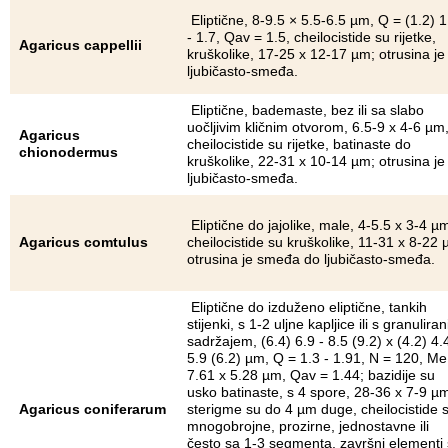
Eliptične, 8-9.5 × 5.5-6.5 µm, Q = (1.2) 1
- 1.7, Qav = 1.5, cheilocistide su rijetke,
Agaricus cappellii
kruškolike, 17-25 x 12-17 µm; otrusina je
ljubičasto-smeđa.
Eliptične, bademaste, bez ili sa slabo
uočljivim kličnim otvorom, 6.5-9 x 4-6 µm
Agaricus
cheilocistide su rijetke, batinaste do
chionodermus
kruškolike, 22-31 x 10-14 µm; otrusina je
ljubičasto-smeđa.
Eliptične do jajolike, male, 4-5.5 x 3-4 µ
Agaricus comtulus
cheilocistide su kruškolike, 11-31 x 8-22 
otrusina je smeđa do ljubičasto-smeđa.
Eliptične do izduženo eliptične, tankih
stijenki, s 1-2 uljne kapljice ili s granulira
sadržajem, (6.4) 6.9 - 8.5 (9.2) x (4.2) 4.4
5.9 (6.2) µm, Q = 1.3 - 1.91, N = 120, Me
7.61 x 5.28 µm, Qav = 1.44; bazidije su
usko batinaste, s 4 spore, 28-36 x 7-9 µ
Agaricus coniferarum
sterigme su do 4 µm duge, cheilocistide 
mnogobrojne, prozirne, jednostavne ili
često sa 1-3 segmenta, završni elementi