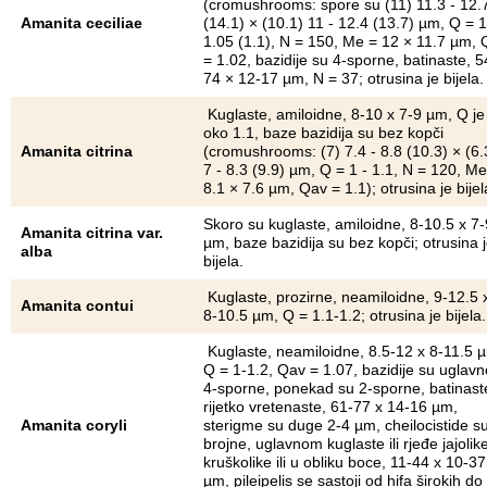
(cromushrooms: spore su (11) 11.3 - 12.
Amanita ceciliae
(14.1) × (10.1) 11 - 12.4 (13.7) µm, Q = 1
1.05 (1.1), N = 150, Me = 12 × 11.7 µm, 
= 1.02, bazidije su 4-sporne, batinaste, 5
74 × 12-17 µm, N = 37; otrusina je bijela.
Kuglaste, amiloidne, 8-10 x 7-9 µm, Q je
oko 1.1, baze bazidija su bez kopči
Amanita citrina
(cromushrooms: (7) 7.4 - 8.8 (10.3) × (6.
7 - 8.3 (9.9) µm, Q = 1 - 1.1, N = 120, Me
8.1 × 7.6 µm, Qav = 1.1); otrusina je bijel
Skoro su kuglaste, amiloidne, 8-10.5 x 7-
Amanita citrina var.
µm, baze bazidija su bez kopči; otrusina 
alba
bijela.
Kuglaste, prozirne, neamiloidne, 9-12.5 
Amanita contui
8-10.5 µm, Q = 1.1-1.2; otrusina je bijela.
Kuglaste, neamiloidne, 8.5-12 x 8-11.5 
Q = 1-1.2, Qav = 1.07, bazidije su uglav
4-sporne, ponekad su 2-sporne, batinaste 
rijetko vretenaste, 61-77 x 14-16 µm,
Amanita coryli
sterigme su duge 2-4 µm, cheilocistide s
brojne, uglavnom kuglaste ili rjeđe jajolike
kruškolike ili u obliku boce, 11-44 x 10-37
µm, pileipelis se sastoji od hifa širokih do