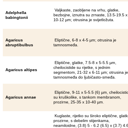
Valjkaste, zaobljene na vrhu, glatke,
Adelphella
bezbojne, iznutra su zrnaste, 13.5-19.5 x
babingtonii
10-12 µm; otrusina je svijetložuta.
Agaricus
Eliptične, 6-8 x 4-5 µm; otrusina je
abruptibulbus
tamnosmeđa.
Eliptične, glatke, 7.5-8 x 5-5.5 µm,
cheilocistide su rijetke, s jednim
Agaricus altipes
segmentom, 21-32 x 6-11 µm; otrusina je
tamnosmeđa do ljubičasto-smeđa.
Eliptične, 9-11 x 5-5.5 (6) µm, cheilocisti
Agaricus annae
su kruškolike, s tankom membranom,
prozirne, 25-35 x 10-40 µm.
Kuglaste, rijetko su široko eliptične, glatk
prozirne, s debelim stijenkama,
neamiloidne, (3.8) 5 - 6.2 (6.5) x (3.7) 4.6