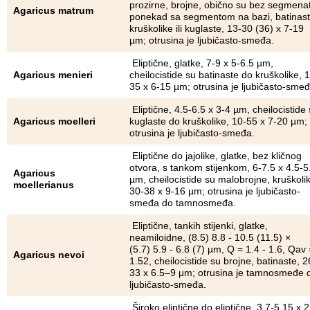
prozirne, brojne, obično su bez segmena
Agaricus matrum
ponekad sa segmentom na bazi, batinast
kruškolike ili kuglaste, 13-30 (36) x 7-19
µm; otrusina je ljubičasto-smeđa.
Eliptične, glatke, 7-9 x 5-6.5 µm,
Agaricus menieri
cheilocistide su batinaste do kruškolike, 
35 x 6-15 µm; otrusina je ljubičasto-smeđ
Eliptične, 4.5-6.5 x 3-4 µm, cheilocistide
Agaricus moelleri
kuglaste do kruškolike, 10-55 x 7-20 µm;
otrusina je ljubičasto-smeđa.
Eliptične do jajolike, glatke, bez kličnog
otvora, s tankom stijenkom, 6-7.5 x 4.5-5
Agaricus
µm, cheilocistide su malobrojne, kruškoli
moellerianus
30-38 x 9-16 µm; otrusina je ljubičasto-
smeđa do tamnosmeđa.
Eliptične, tankih stijenki, glatke,
neamiloidne, (8.5) 8.8 - 10.5 (11.5) ×
(5.7) 5.9 - 6.8 (7) µm, Q = 1.4 - 1.6, Qav 
Agaricus nevoi
1.52, cheilocistide su brojne, batinaste, 
33 x 6.5‒9 μm; otrusina je tamnosmeđe 
ljubičasto-smeđa.
Široko eliptične do eliptične, 3.7-5.15 x 2