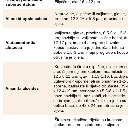
Eliptične, oko 16 x 12 µm.
subcruentatum
Nepravilne, eliptične ili valjkaste, glatke,
Alloexidiopsis calcea
prozirne, 12.5-16 x 5-6 µm; otrusina je
bijela.
Valjkaste, glatke, prozirne, 6.5-9 x 1.5-2
µm; bazidije su valjkaste i slične batini, d
Alutaceodontia
12-17 µm, imaju 4 sterigme i bazalnu
alutacea
kopču; sustav hifa je jednoličan, hife su
debele 1.5-3 µm, imaju pregrade s kopč
otrusina je bijela.
Kuglaste do široko eliptične, s velikom s
središnjom uljnom kapljom, neamiloidne, 
12 x 8-11 µm, Qav = 1.13-1.16, bazidije 
uglavnom 4-sporne, ali su prisutne i 1-2-
sporne, batinaste ili rijetko trbušaste, 39-
Amanita alseides
x 12.4-19 µm, sterigme su 5.5-8 x 1-1.5 
baze bazidija su bez kopči, cheilocistide
su brojne, jajolike ili kruškolike, rijetko su
obliku boce, do 42 x 24 µm; otrusina je
bijela.
Široko su eliptične, rijetko su kuglaste,
glatke, prozirne, s jednom su uljnom