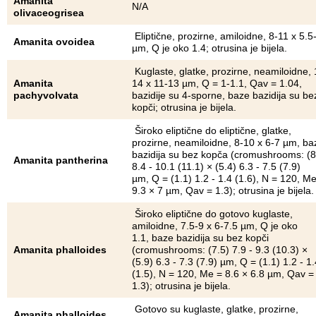
Amanita
N/A
olivaceogrisea
Eliptične, prozirne, amiloidne, 8-11 x 5.5
Amanita ovoidea
µm, Q je oko 1.4; otrusina je bijela.
Kuglaste, glatke, prozirne, neamiloidne, 
Amanita
14 x 11-13 µm, Q = 1-1.1, Qav = 1.04,
pachyvolvata
bazidije su 4-sporne, baze bazidija su be
kopči; otrusina je bijela.
Široko eliptične do eliptične, glatke,
prozirne, neamiloidne, 8-10 x 6-7 µm, ba
bazidija su bez kopča (cromushrooms: (8
Amanita pantherina
8.4 - 10.1 (11.1) × (5.4) 6.3 - 7.5 (7.9)
µm, Q = (1.1) 1.2 - 1.4 (1.6), N = 120, M
9.3 × 7 µm, Qav = 1.3); otrusina je bijela.
Široko eliptične do gotovo kuglaste,
amiloidne, 7.5-9 x 6-7.5 µm, Q je oko
1.1, baze bazidija su bez kopči
Amanita phalloides
(cromushrooms: (7.5) 7.9 - 9.3 (10.3) ×
(5.9) 6.3 - 7.3 (7.9) µm, Q = (1.1) 1.2 - 1.
(1.5), N = 120, Me = 8.6 × 6.8 µm, Qav =
1.3); otrusina je bijela.
Gotovo su kuglaste, glatke, prozirne,
Amanita phalloides