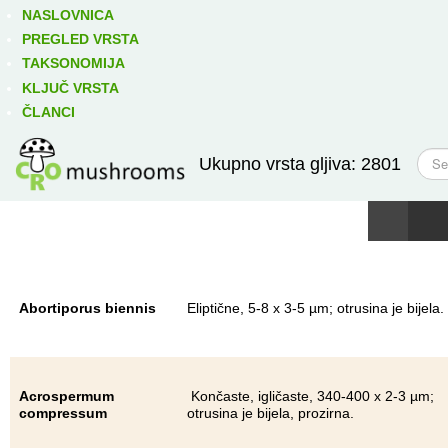
Izravno podređene niže takse:
prikaži
NASLOVNICA
PREGLED VRSTA
TAKSONOMIJA
KLJUČ VRSTA
ČLANCI
T
Ukupno vrsta gljiva: 2801
r
a
ž
i
Abortiporus biennis
Eliptične, 5-8 x 3-5 µm; otrusina je bijela.
Acrospermum
Končaste, igličaste, 340-400 x 2-3 µm;
compressum
otrusina je bijela, prozirna.