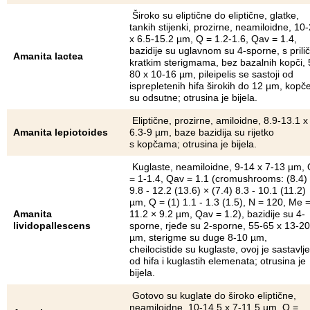
Široko su eliptične do eliptične, glatke,
tankih stijenki, prozirne, neamiloidne, 10
x 6.5-15.2 µm, Q = 1.2-1.6, Qav = 1.4,
bazidije su uglavnom su 4-sporne, s prili
Amanita lactea
kratkim sterigmama, bez bazalnih kopči, 
80 x 10-16 µm, pileipelis se sastoji od
isprepletenih hifa širokih do 12 µm, kopč
su odsutne; otrusina je bijela.
Eliptične, prozirne, amiloidne, 8.9-13.1 x
Amanita lepiotoides
6.3-9 µm, baze bazidija su rijetko
s kopčama; otrusina je bijela.
Kuglaste, neamiloidne, 9-14 x 7-13 µm,
= 1-1.4, Qav = 1.1 (cromushrooms: (8.4)
9.8 - 12.2 (13.6) × (7.4) 8.3 - 10.1 (11.2)
µm, Q = (1) 1.1 - 1.3 (1.5), N = 120, Me 
Amanita
11.2 × 9.2 µm, Qav = 1.2), bazidije su 4-
lividopallescens
sporne, rjeđe su 2-sporne, 55-65 x 13-20
µm, sterigme su duge 8-10 µm,
cheilocistide su kuglaste, ovoj je sastavlj
od hifa i kuglastih elemenata; otrusina je
bijela.
Gotovo su kuglate do široko eliptične,
neamiloidne, 10-14.5 x 7-11.5 µm, Q =