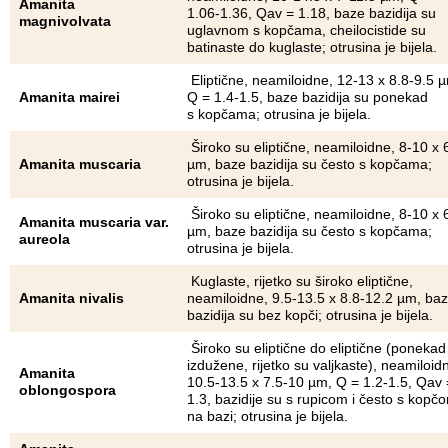
Amanita
1.06-1.36, Qav = 1.18, baze bazidija su
magnivolvata
uglavnom s kopčama, cheilocistide su
batinaste do kuglaste; otrusina je bijela.
Eliptične, neamiloidne, 12-13 x 8.8-9.5 
Amanita mairei
Q = 1.4-1.5, baze bazidija su ponekad
s kopčama; otrusina je bijela.
Široko su eliptične, neamiloidne, 8-10 x 
Amanita muscaria
µm, baze bazidija su često s kopčama;
otrusina je bijela.
Široko su eliptične, neamiloidne, 8-10 x 
Amanita muscaria var.
µm, baze bazidija su često s kopčama;
aureola
otrusina je bijela.
Kuglaste, rijetko su široko eliptične,
Amanita nivalis
neamiloidne, 9.5-13.5 x 8.8-12.2 µm, ba
bazidija su bez kopči; otrusina je bijela.
Široko su eliptične do eliptične (ponekad
izdužene, rijetko su valjkaste), neamiloid
Amanita
10.5-13.5 x 7.5-10 µm, Q = 1.2-1.5, Qav 
oblongospora
1.3, bazidije su s rupicom i često s kopč
na bazi; otrusina je bijela.