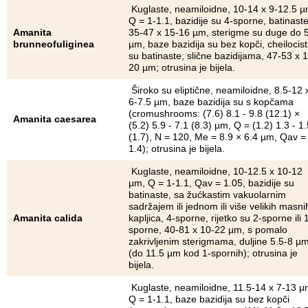
Kuglaste, neamiloidne, 10-14 x 9-12.5 µ
Q = 1-1.1, bazidije su 4-sporne, batinaste
Amanita
35-47 x 15-16 µm, sterigme su duge do 
brunneofuliginea
µm, baze bazidija su bez kopči, cheilocist
su batinaste, slične bazidijama, 47-53 x 
20 µm; otrusina je bijela.
Široko su eliptične, neamiloidne, 8.5-12 
6-7.5 µm, baze bazidija su s kopčama
(cromushrooms: (7.6) 8.1 - 9.8 (12.1) ×
Amanita caesarea
(5.2) 5.9 - 7.1 (8.3) µm, Q = (1.2) 1.3 - 1.
(1.7), N = 120, Me = 8.9 × 6.4 µm, Qav =
1.4); otrusina je bijela.
Kuglaste, neamiloidne, 10-12.5 x 10-12
µm, Q = 1-1.1, Qav = 1.05, bazidije su
batinaste, sa žućkastim vakuolarnim
sadržajem ili jednom ili više velikih masni
Amanita calida
kapljica, 4-sporne, rijetko su 2-sporne ili 
sporne, 40-81 x 10-22 µm, s pomalo
zakrivljenim sterigmama, duljine 5.5-8 µ
(do 11.5 µm kod 1-spornih); otrusina je
bijela.
Kuglaste, neamiloidne, 11.5-14 x 7-13 µ
Q = 1-1.1, baze bazidija su bez kopči