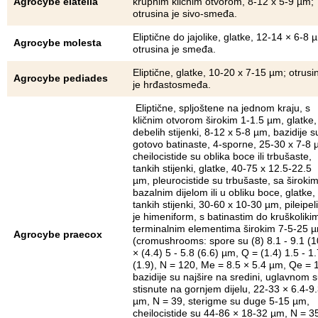
Agrocybe elatella
krupnim kličnim otvorom, 8-12 x 5-9 µm;
otrusina je sivo-smeđa.
Eliptične do jajolike, glatke, 12-14 × 6-8 
Agrocybe molesta
otrusina je smeđa.
Eliptične, glatke, 10-20 x 7-15 µm; otrusi
Agrocybe pediades
je hrđastosmeđa.
Eliptične, spljoštene na jednom kraju, s
kličnim otvorom širokim 1-1.5 µm, glatke,
debelih stijenki, 8-12 x 5-8 µm, bazidije s
gotovo batinaste, 4-sporne, 25-30 x 7-8 
cheilocistide su oblika boce ili trbušaste,
tankih stijenki, glatke, 40-75 x 12.5-22.5
µm, pleurocistide su trbušaste, sa široki
bazalnim dijelom ili u obliku boce, glatke,
tankih stijenki, 30-60 x 10-30 µm, pileipel
je himeniform, s batinastim do kruškoliki
terminalnim elementima širokim 7-5-25 
Agrocybe praecox
(cromushrooms: spore su (8) 8.1 - 9.1 (1
× (4.4) 5 - 5.8 (6.6) µm, Q = (1.4) 1.5 - 1.
(1.9), N = 120, Me = 8.5 × 5.4 µm, Qe = 1
bazidije su najšire na sredini, uglavnom 
stisnute na gornjem dijelu, 22-33 × 6.4-9
µm, N = 39, sterigme su duge 5-15 µm,
cheilocistide su 44-86 × 18-32 µm, N = 3