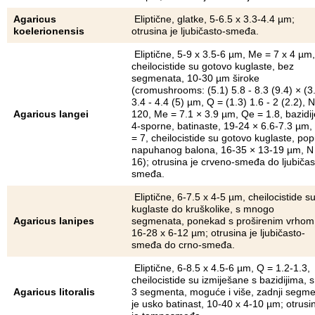
Agaricus
Eliptične, glatke, 5-6.5 x 3.3-4.4 µm;
koelerionensis
otrusina je ljubičasto-smeđa.
Eliptične, 5-9 x 3.5-6 µm, Me = 7 x 4 µm,
cheilocistide su gotovo kuglaste, bez
segmenata, 10-30 µm široke
(cromushrooms: (5.1) 5.8 - 8.3 (9.4) × (3
3.4 - 4.4 (5) µm, Q = (1.3) 1.6 - 2 (2.2), N
Agaricus langei
120, Me = 7.1 × 3.9 µm, Qe = 1.8, bazidij
4-sporne, batinaste, 19-24 × 6.6-7.3 µm,
= 7, cheilocistide su gotovo kuglaste, pop
napuhanog balona, 16-35 × 13-19 µm, N
16); otrusina je crveno-smeđa do ljubičas
smeđa.
Eliptične, 6-7.5 x 4-5 µm, cheilocistide s
kuglaste do kruškolike, s mnogo
Agaricus lanipes
segmenata, ponekad s proširenim vrhom
16-28 x 6-12 µm; otrusina je ljubičasto-
smeđa do crno-smeđa.
Eliptične, 6-8.5 x 4.5-6 µm, Q = 1.2-1.3,
cheilocistide su izmiješane s bazidijima, s
Agaricus litoralis
3 segmenta, moguće i više, zadnji segme
je usko batinast, 10-40 x 4-10 µm; otrusi