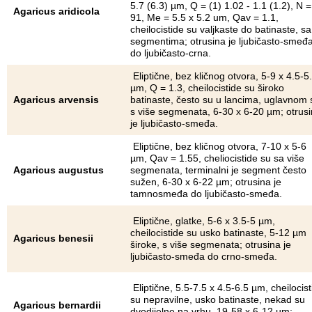
5.7 (6.3) µm, Q = (1) 1.02 - 1.1 (1.2), N =
Agaricus aridicola
91, Me = 5.5 x 5.2 um, Qav = 1.1,
cheilocistide su valjkaste do batinaste, sa
segmentima; otrusina je ljubičasto-smeđ
do ljubičasto-crna.
Eliptične, bez kličnog otvora, 5-9 x 4.5-5
µm, Q = 1.3, cheilocistide su široko
Agaricus arvensis
batinaste, često su u lancima, uglavnom 
s više segmenata, 6-30 x 6-20 µm; otrus
je ljubičasto-smeđa.
Eliptične, bez kličnog otvora, 7-10 x 5-6
µm, Qav = 1.55, cheliocistide su sa više
Agaricus augustus
segmenata, terminalni je segment često
sužen, 6-30 x 6-22 µm; otrusina je
tamnosmeđa do ljubičasto-smeđa.
Eliptične, glatke, 5-6 x 3.5-5 µm,
cheilocistide su usko batinaste, 5-12 µm
Agaricus benesii
široke, s više segmenata; otrusina je
ljubičasto-smeđa do crno-smeđa.
Eliptične, 5.5-7.5 x 4.5-6.5 µm, cheilocist
su nepravilne, usko batinaste, nekad su
Agaricus bernardii
dvodijelne na vrhu, 19-58 x 6-12 µm;