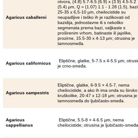
otvora, (4.8) 5.7-6.5 (6.9) x (3.9) 4.5-5.2
(5.4) μm, Q = (1.07) 1.1 - 1.28 (1.5), bazid
25-35 x 6,5-10 μm, cheilocistide su
Agaricus caballeroi
neupadljive i teško ih je razlikovati od
bazidija, jednostavne ili s nekoliko
segmenata prema bazi, valjkaste s
proširenim vrhom, batinaste ili jajolike,
prozirne, 15.5-30 x 4-13 µm; otrusina je
tamnosmeđa.
Eliptične, glatke, 5-7.5 x 4-5.5 µm; otrus
Agaricus californicus
je crno-smeđa.
Eliptične, glatke, 6-9.5 × 4.5-7, nema
cheilocistide, a ako ih ima onda su široko
Agaricus campestris
kruškolike, 20-47 x 12-18 µm; otrusina je
tamnosmeđa do ljubičasto-smeđa.
Agaricus
Eliptične, 5.5-8 × 4-6.5 µm, nema
cappellianus
cheilocistide; otrusina je ljubičasto-smeđa