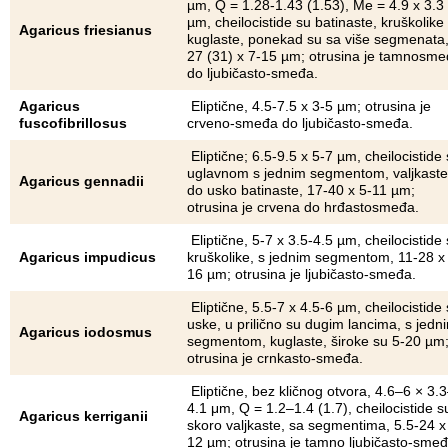
µm, Q = 1.28-1.43 (1.53), Me = 4.9 x 3.3
µm, cheilocistide su batinaste, kruškolike i
Agaricus friesianus
kuglaste, ponekad su sa više segmenata,
27 (31) x 7-15 µm; otrusina je tamnosm
do ljubičasto-smeđa.
Agaricus
Eliptične, 4.5-7.5 x 3-5 µm; otrusina je
fuscofibrillosus
crveno-smeđa do ljubičasto-smeđa.
Eliptične; 6.5-9.5 x 5-7 µm, cheilocistide
uglavnom s jednim segmentom, valjkaste
Agaricus gennadii
do usko batinaste, 17-40 x 5-11 µm;
otrusina je crvena do hrđastosmeđa.
Eliptične, 5-7 x 3.5-4.5 µm, cheilocistide
Agaricus impudicus
kruškolike, s jednim segmentom, 11-28 x
16 µm; otrusina je ljubičasto-smeđa.
Eliptične, 5.5-7 x 4.5-6 µm, cheilocistide
uske, u prilično su dugim lancima, s jedn
Agaricus iodosmus
segmentom, kuglaste, široke su 5-20 µm
otrusina je crnkasto-smeđa.
Eliptične, bez kličnog otvora, 4.6–6 × 3.
4.1 μm, Q = 1.2–1.4 (1.7), cheilocistide s
Agaricus kerriganii
skoro valjkaste, sa segmentima, 5.5-24 x
12 µm; otrusina je tamno ljubičasto-smeđ