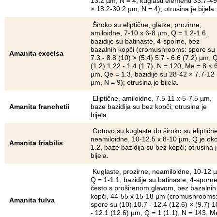
13.2 µm, N = 4, kuglasti elementi 33.7-49
× 18.2-30.2 µm, N = 4); otrusina je bijela.
Široko su eliptične, glatke, prozirne,
amiloidne, 7-10 x 6-8 µm, Q = 1.2-1.6,
bazidije su batinaste, 4-sporne, bez
bazalnih kopči (cromushrooms: spore su 
Amanita excelsa
7.3 - 8.8 (10) × (5.4) 5.7 - 6.6 (7.2) µm, 
(1.2) 1.22 - 1.4 (1.7), N = 120, Me = 8 × 
µm, Qe = 1.3, bazidije su 28-42 × 7.7-12
µm, N = 9); otrusina je bijela.
Eliptične, amiloidne, 7.5-11 x 5-7.5 µm,
Amanita franchetii
baze bazidija su bez kopči; otrusina je
bijela.
Gotovo su kuglaste do široko su eliptične
neamiloidne, 10-12.5 x 8-10 µm, Q je ok
Amanita friabilis
1.2, baze bazidija su bez kopči; otrusina 
bijela.
Kuglaste, prozirne, neamiloidne, 10-12 
Q = 1-1.1, bazidije su batinaste, 4-sporne
često s proširenom glavom, bez bazalnih
kopči, 44-55 x 15-18 µm (cromushrooms
Amanita fulva
spore su (10) 10.7 - 12.4 (12.6) × (9.7) 1
- 12.1 (12.6) µm, Q = 1 (1.1), N = 143, M