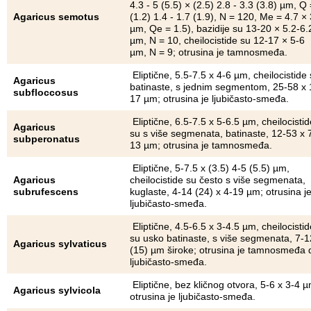
4.3 - 5 (5.5) × (2.5) 2.8 - 3.3 (3.8) µm, Q 
Agaricus semotus
(1.2) 1.4 - 1.7 (1.9), N = 120, Me = 4.7 × 
µm, Qe = 1.5), bazidije su 13-20 × 5.2-6.
µm, N = 10, cheilocistide su 12-17 × 5-6
µm, N = 9; otrusina je tamnosmeđa.
Eliptične, 5.5-7.5 x 4-6 µm, cheilocistide
Agaricus
batinaste, s jednim segmentom, 25-58 x 
subfloccosus
17 µm; otrusina je ljubičasto-smeđa.
Eliptične, 6.5-7.5 x 5-6.5 µm, cheilocistid
Agaricus
su s više segmenata, batinaste, 12-53 x 
subperonatus
13 µm; otrusina je tamnosmeđa.
Eliptične, 5-7.5 x (3.5) 4-5 (5.5) µm,
Agaricus
cheilocistide su često s više segmenata,
subrufescens
kuglaste, 4-14 (24) x 4-19 µm; otrusina j
ljubičasto-smeđa.
Eliptične, 4.5-6.5 x 3-4.5 µm, cheilocistid
su usko batinaste, s više segmenata, 7-1
Agaricus sylvaticus
(15) µm široke; otrusina je tamnosmeđa 
ljubičasto-smeđa.
Eliptične, bez kličnog otvora, 5-6 x 3-4 µ
Agaricus sylvicola
otrusina je ljubičasto-smeđa.