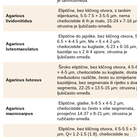
je tamnosmeđa.
Eliptične, bez kličnog otvora, s tankim
Agaricus
stijenkama, 5.5-7.5 × 3.5-5 µm, nema
lividonitidus
cheilocistide ili ih je malo, 15-24 x 7-16 µ
otrusina je ljubičasto-smeđa.
Eliptične do jajolike, bez kličnog otvora, 
6.5 × 4-4.5 µm, Me = 6 x 4.2 µm,
Agaricus
cheilocistide su kuglaste, 6-23 x 6-16 µm
luteomaculatus
bazidije su s 2 ili 4 spore; otrusina je
ljubičasto-smeđa.
Široko eliptične, bez kličnog otvora, 4.5-
× 4-5 µm, cheilocistide su kuglaste, dosta
međusobno različite, često su izmiješane
Agaricus lutosus
bazidijima, bez segmenata ili rijetko s dv
segmenta, 22-25 x 13.5-15 µm; otrusina 
ljubičasto-smeđa.
Eliptične, glatke, 6-8.5 x 4-5.2 µm,
Agaricus
cheilocistide su često s više segmenata,
macrocarpus
prosječno 14-37 x 8-21 µm; otrusina je
ružičasto-smeđa.
Eliptične, bez kličnog otvora, 4.5-5.5 x 3
µm, Q= 1.2-1.5 (1.8), cheilocistide su