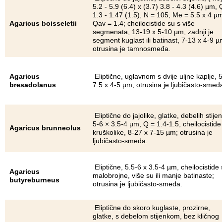
5.2 - 5.9 (6.4) x (3.7) 3.8 - 4.3 (4.6) µm, 
1.3 - 1.47 (1.5), N = 105, Me = 5.5 x 4 µ
Agaricus boisseletii
Qav = 1.4; cheilocistide su s više
segmenata, 13-19 x 5-10 µm, zadnji je
segment kuglast ili batinast, 7-13 x 4-9 µ
otrusina je tamnosmeđa.
Agaricus
Eliptične, uglavnom s dvije uljne kaplje, 5
bresadolanus
7.5 x 4-5 µm; otrusina je ljubičasto-smeđ
Eliptične do jajolike, glatke, debelih stijen
5-6 × 3.5-4 µm, Q = 1.4-1.5, cheilocistide
Agaricus brunneolus
kruškolike, 8-27 x 7-15 µm; otrusina je
ljubičasto-smeđa.
Eliptične, 5.5-6 x 3.5-4 µm, cheilocistide
Agaricus
malobrojne, više su ili manje batinaste;
butyreburneus
otrusina je ljubičasto-smeđa.
Eliptične do skoro kuglaste, prozirne,
glatke, s debelom stijenkom, bez kličnog