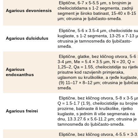
Eliptične, 6-7 x 5-5.5 µm, s brojnim je
cheilocistidama s 1-2 segmenta, zadnji
Agaricus devoniensis
segment je široko batinast, 15-40 x 8-15
µm; otrusina je ljubičasto-smeđa.
Eliptične, 5-6 x 3.5-4 µm, cheilocistide s
kuglaste, s 1-2 segmenta, 13-25 x 7-13 
Agaricus dulcidulus
otrusina je tamnosmeđa do ljubičasto-
smeđa.
Eliptične, glatke, bez kličnog otvora, 5-6 
3-4 µm, Me = 5.4 × 3.5 µm, N = 20, Q =
1,25–2, Qa = 1.55, cheilocistidije su rijetk
Agaricus
prisutne kod razvijenih primjeraka,
endoxanthus
uglavnom su kruškolike, a rjeđe kuglaste,
(9) 11–17 × 8–12 µm; otrusina je ljubičas
smeđa.
Eliptične, bez kličnog otvora, 5-8 x 3-5 µ
Q = 1.5-1.7 (1.9), cheilocistidije su brojne
prozirne, batinaste ili kruškolike, rijetko
Agaricus freirei
kuglaste, s jednim ili više segmenata na
dnu, 13.3.27.6 x 5.6-11.2 µm; otrusina je
tamnosmeđa do ljubičasto-smeđa.
Eliptične, bez kličnog otvora, 4-5.5 × 3-3