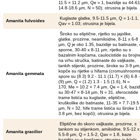
11.5 × 11.2 µm, Qe = 1, bazidije su 44-61
14.8-18.6 µm, N = 50); otrusina je bijela.
Kuglaste glatke, 9.5-11.5 μm, Q = 1-1.1,
Amanita fulvoides
Qav = 1.03; otrusina je bijela.
Široko su eliptične, rijetko su jajolike,
glatke, prozirne, neamiloidne, 8-11 x 6-8
µm, Q je oko 1.35, bazidije su batinaste, 
sporne, 30-40 x 8-11 μm, rijetko su s
bazalnim kopčama, caulocistide su brojn
na vrhu stručka, batinaste do valjkaste,
tankih stijenki, prozirne, široke su 3-9 μm
kopče su rijetke u hifama (cromushrooms
Amanita gemmata
spore su (8.3) 9.2 - 11.1 (11.7) × (6) 6.8 -
(9) µm, Q = (1.2) 1.3 - 1.5 (1.6), N =
170, Me = 10.2 × 7.4 µm, Qe = 1.4, bazid
su 30-47 × 8-14 µm, N = 31, sferocistide
trame listića su kuglaste, eliptične,
kruškolike do batinaste, 11-35 × 7.7-19.5
µm, N = 32, hife trame listića su široke 1.
3.8 µm, bez kopči); otrusina je bijela.
Eliptične do skoro valjkaste, prozirne, s
tankom su stijenkom, amiloidne, 9.5-12 x
Amanita gracilior
5.5-8 µm, Q = 1.5-2, Qav = 1.8, baze
bazidija su s kopčama; otrusina je bijela.