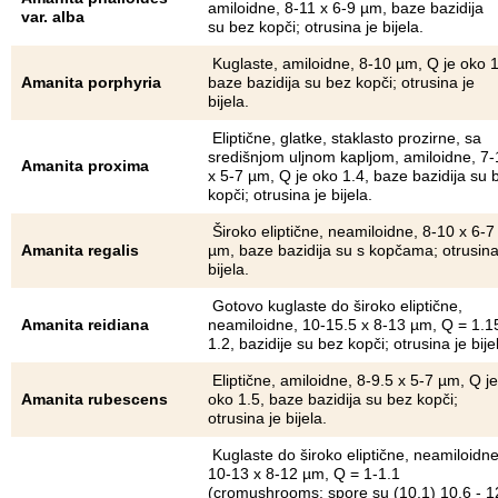
amiloidne, 8-11 x 6-9 µm, baze bazidija
var. alba
su bez kopči; otrusina je bijela.
Kuglaste, amiloidne, 8-10 µm, Q je oko 1
Amanita porphyria
baze bazidija su bez kopči; otrusina je
bijela.
Eliptične, glatke, staklasto prozirne, sa
središnjom uljnom kapljom, amiloidne, 7-
Amanita proxima
x 5-7 µm, Q je oko 1.4, baze bazidija su 
kopči; otrusina je bijela.
Široko eliptične, neamiloidne, 8-10 x 6-7
Amanita regalis
µm, baze bazidija su s kopčama; otrusina
bijela.
Gotovo kuglaste do široko eliptične,
Amanita reidiana
neamiloidne, 10-15.5 x 8-13 µm, Q = 1.1
1.2, bazidije su bez kopči; otrusina je bije
Eliptične, amiloidne, 8-9.5 x 5-7 µm, Q je
Amanita rubescens
oko 1.5, baze bazidija su bez kopči;
otrusina je bijela.
Kuglaste do široko eliptične, neamiloidne
10-13 x 8-12 µm, Q = 1-1.1
(cromushrooms: spore su (10.1) 10.6 - 1