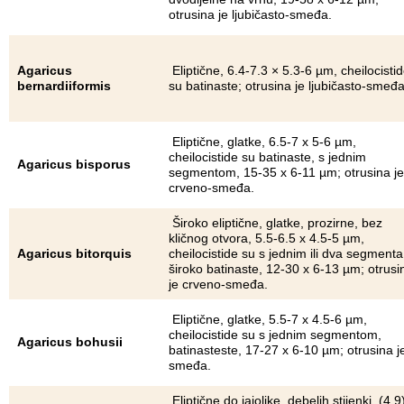
otrusina je ljubičasto-smeđa.
Agaricus
Eliptične, 6.4-7.3 × 5.3-6 µm, cheilocisti
bernardiiformis
su batinaste; otrusina je ljubičasto-smeđa
Eliptične, glatke, 6.5-7 x 5-6 µm,
cheilocistide su batinaste, s jednim
Agaricus bisporus
segmentom, 15-35 x 6-11 µm; otrusina je
crveno-smeđa.
Široko eliptične, glatke, prozirne, bez
kličnog otvora, 5.5-6.5 x 4.5-5 µm,
Agaricus bitorquis
cheilocistide su s jednim ili dva segmenta
široko batinaste, 12-30 x 6-13 µm; otrusi
je crveno-smeđa.
Eliptične, glatke, 5.5-7 x 4.5-6 µm,
cheilocistide su s jednim segmentom,
Agaricus bohusii
batinasteste, 17-27 x 6-10 µm; otrusina j
smeđa.
Eliptične do jajolike, debelih stijenki, (4.9