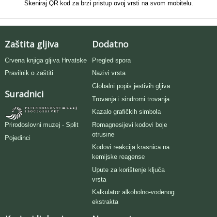
Skeniraj QR kod za brzi pristup ovoj vrsti na svom mobitelu.
Zaštita gljiva
Dodatno
Crvena knjiga gljiva Hrvatske
Pregled spora
Pravilnik o zaštiti
Nazivi vrsta
Globalni popis jestivih gljiva
Suradnici
Trovanja i sindromi trovanja
Kazalo grafičkih simbola
Romagnesijevi kodovi boje
Prirodoslovni muzej - Split
otrusine
Pojedinci
Kodovi reakcija krasnica na
kemijske reagense
Upute za korištenje ključa
vrsta
Kalkulator alkoholno-vodenog
ekstrakta