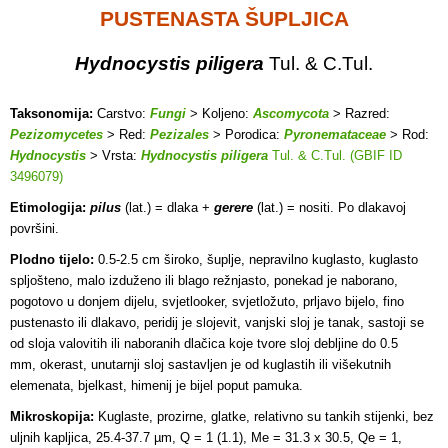
PUSTENASTA ŠUPLJICA
Hydnocystis piligera
Tul. & C.Tul.
Taksonomija:
Carstvo:
Fungi
> Koljeno:
Ascomycota
> Razred:
Pezizomycetes
> Red:
Pezizales
> Porodica:
Pyronemataceae
> Rod:
Hydnocystis
> Vrsta:
Hydnocystis piligera
Tul. & C.Tul. (GBIF ID
3496079)
Etimologija:
pilus
(lat.) = dlaka +
gerere
(lat.) = nositi. Po dlakavoj
površini.
Plodno tijelo:
0.5-2.5 cm široko, šuplje, nepravilno kuglasto, kuglasto
spljošteno, malo izduženo ili blago režnjasto, ponekad je naborano,
pogotovo u donjem dijelu, svjetlooker, svjetložuto, prljavo bijelo, fino
pustenasto ili dlakavo, peridij je slojevit, vanjski sloj je tanak, sastoji se
od sloja valovitih ili naboranih dlačica koje tvore sloj debljine do 0.5
mm, okerast, unutarnji sloj sastavljen je od kuglastih ili višekutnih
elemenata, bjelkast, himenij je bijel poput pamuka.
Mikroskopija:
Kuglaste, prozirne, glatke, relativno su tankih stijenki, bez
uljnih kapljica, 25.4-37.7 µm, Q = 1 (1.1), Me = 31.3 x 30.5, Qe = 1,