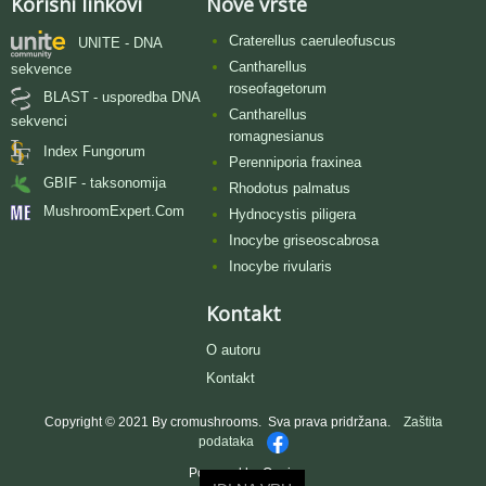
Korisni linkovi
Nove vrste
Craterellus caeruleofuscus
UNITE - DNA
Cantharellus
sekvence
roseofagetorum
BLAST - usporedba DNA
Cantharellus
sekvenci
romagnesianus
Index Fungorum
Perenniporia fraxinea
GBIF - taksonomija
Rhodotus palmatus
MushroomExpert.Com
Hydnocystis piligera
Inocybe griseoscabrosa
Inocybe rivularis
Kontakt
O autoru
Kontakt
Copyright © 2021 By cromushrooms. Sva prava pridržana.
Zaštita
podataka
Powered by Oggie