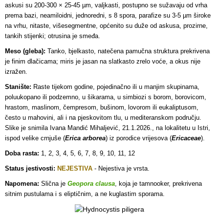
askusi su 200-300 × 25-45 µm, valjkasti, postupno se sužavaju od vrha
prema bazi, neamiloidni, jednoredni, s 8 spora, parafize su 3-5 µm široke
na vrhu, nitaste, višesegmentne, općenito su duže od askusa, prozirne,
tankih stijenki; otrusina je smeđa.
Meso (gleba):
Tanko, bjelkasto, natečena pamučna struktura prekrivena
je finim dlačicama; miris je jasan na slatkasto zrelo voće, a okus nije
izražen.
Stanište:
Raste tijekom godine, pojedinačno ili u manjim skupinama,
poluukopano ili podzemno, u šikarama, u simbiozi s borom, borovicom,
hrastom, maslinom, čempresom, bušinom, lovorom ili eukaliptusom,
često u mahovini, ali i na pjeskovitom tlu, u mediteranskom području.
Slike je snimila Ivana Mandić Mihaljević, 21.1.2026., na lokalitetu u Istri,
ispod velike crnjuše (
Erica arborea
) iz porodice vrijesova (
Ericaceae
).
Doba rasta:
1, 2, 3, 4, 5, 6, 7, 8, 9, 10, 11, 12
Status jestivosti:
NEJESTIVA
-
Nejestiva je vrsta.
Napomena:
Slična je
Geopora clausa
, koja je tamnooker, prekrivena
sitnim pustulama i s eliptičnim, a ne kuglastim sporama.