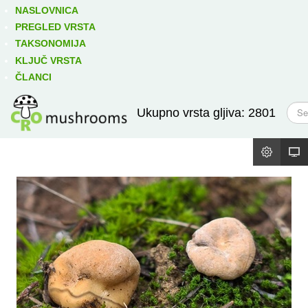
Izravno podređene niže takse:
prikaži
NASLOVNICA
PREGLED VRSTA
TAKSONOMIJA
KLJUČ VRSTA
ČLANCI
T
Ukupno vrsta gljiva: 2801
r
a
ž
i