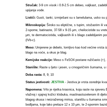
Stručak:
3-9 cm visok i 0.8-2.5 cm debeo, valjkast, zadeblj
upijanja vode.
Listići:
Gusti, tanki, izmiješani su s lamelulama, usko su p
Mikroskopija:
Široko su eliptične, s tupim, stožastim ili
2-sporne, batinaste, 37-58 x 9-15 µm, cheilocistide su vrete
μm, te dermatocistida, valjkastih ili s blago zadebljanim 
(IVb-c).
Meso:
Umjerene je debelo, lomljivo kao kod većine vrsta 
blago na voće, a okus je blag.
Kemijske reakcije:
Meso s FeSO4 postane ružičasto (+), a r
Stanište:
Raste u ljeto i jesen, u crnogoričnim šumama, 
Doba rasta:
8, 9, 10
Status jestivosti:
JESTIVA
-
Jestiva je vrsta osrednje kval
Napomena:
Vrlo je rijetka krasnica, koja raste na sjeveru E
vlažnoj i sjajnoj kožici klobuka, maslinastozelenom ili dj
blagog okusa i neizraženog mirisa, staništu u šumama smre
bodljama, koje lako prelaze 12 x 10 µm, te 2-spornim bazidi