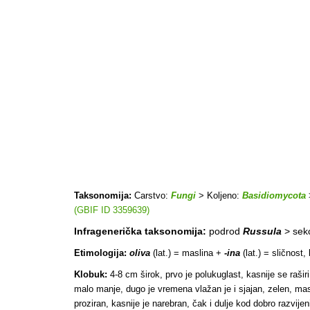
Taksonomija:
Carstvo:
Fungi
> Koljeno:
Basidiomycota
(GBIF ID 3359639)
Infragenerička taksonomija:
podrod
Russula
> sek
Etimologija:
oliva
(lat.) = maslina +
-ina
(lat.) = sličnost,
Klobuk:
4-8 cm širok, prvo je polukuglast, kasnije se raširi
malo manje, dugo je vremena vlažan je i sjajan, zelen, mas
proziran, kasnije je narebran, čak i dulje kod dobro razvijen