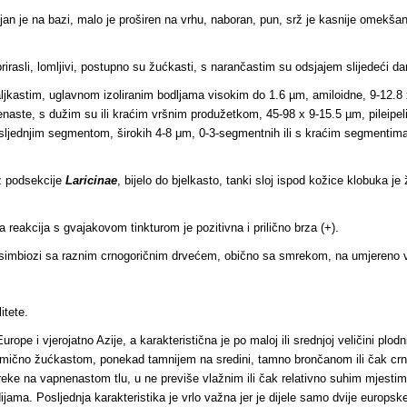
an je na bazi, malo je proširen na vrhu, naboran, pun, srž je kasnije omekšana
rirasli, lomljivi, postupno su žućkasti, s narančastim su odsjajem slijedeći 
 valjkastim, uglavnom izoliranim bodljama visokim do 1.6 µm, amiloidne, 9-12.
naste, s dužim su ili kraćim vršnim produžetkom, 45-98 x 9-15.5 µm, pileipelis 
posljednjim segmentom, širokih 4-8 μm, 0-3-segmentnih ili s kraćim segmentima,
iz podsekcije
Laricinae
, bijelo do bjelkasto, tanki sloj ispod kožice klobuka je
eakcija s gvajakovom tinkturom je pozitivna i prilično brza (+).
u simbiozi sa raznim crnogoričnim drvećem, obično sa smrekom, na umjereno
itete.
urope i vjerojatno Azije, a karakteristična je po maloj ili srednjoj veličini plod
elomično žućkastom, ponekad tamnijem na sredini, tamno brončanom ili čak crnk
ke na vapnenastom tlu, u ne previše vlažnim ili čak relativno suhim mjestim
jama. Posljednja karakteristika je vrlo važna jer je dijele samo dvije europsk