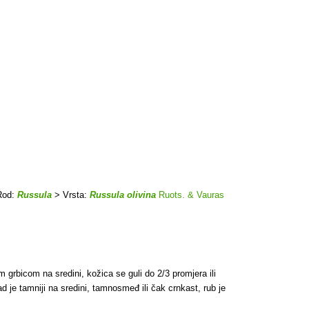
Rod:
Russula
> Vrsta:
Russula olivina
Ruots. & Vauras
om grbicom na sredini, kožica se guli do 2/3 promjera ili
je tamniji na sredini, tamnosmeđ ili čak crnkast, rub je