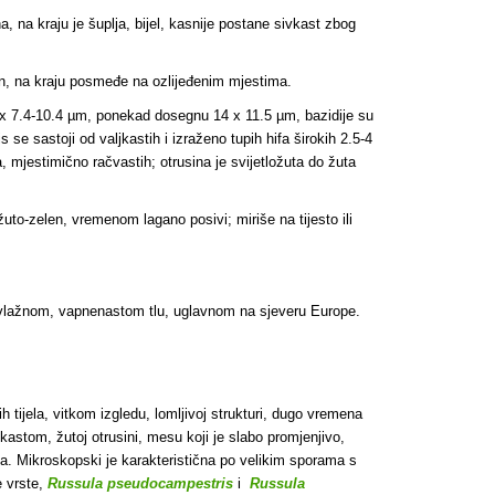
, na kraju je šuplja, bijel, kasnije postane sivkast zbog
dan, na kraju posmeđe na ozlijeđenim mjestima.
8 x 7.4-10.4 µm, ponekad dosegnu 14 x 11.5 µm, bazidije su
se sastoji od valjkastih i izraženo tupih hifa širokih 2.5-4
 mjestimično račvastih; otrusina je svijetložuta do žuta
 žuto-zelen, vremenom lagano posivi; miriše na tijesto ili
 vlažnom, vapnenastom tlu, uglavnom na sjeveru Europe.
nih tijela, vitkom izgledu, lomljivoj strukturi, dugo vremena
astom, žutoj otrusini, mesu koji je slabo promjenjivo,
a. Mikroskopski je karakteristična po velikim sporama s
e vrste,
Russula pseudocampestris
i
Russula