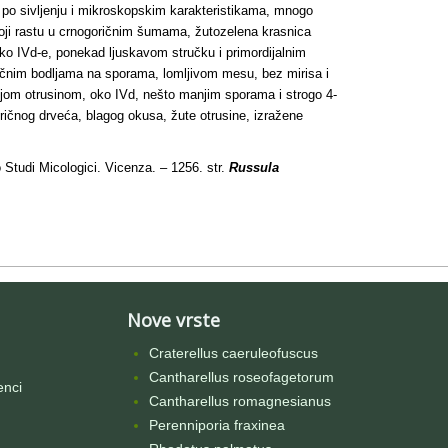
e po sivljenju i mikroskopskim karakteristikama, mnogo
ji rastu u crnogoričnim šumama, žutozelena krasnica
 oko IVd-e, ponekad ljuskavom stručku i primordijalnim
sličnim bodljama na sporama, lomljivom mesu, bez mirisa i
nijom otrusinom, oko IVd, nešto manjim sporama i strogo 4-
oričnog drveća, blagog okusa, žute otrusine, izražene
Studi Micologici. Vicenza. – 1256. str.
Russula
Nove vrste
Craterellus caeruleofuscus
Cantharellus roseofagetorum
enci
Cantharellus romagnesianus
Perenniporia fraxinea