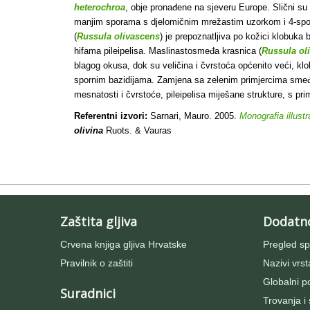
heterochroa
, obje pronađene na sjeveru Europe. Slični su vr
manjim sporama s djelomičnim mrežastim uzorkom i 4-spo
(
Russula olivascens
) je prepoznatljiva po kožici klobuka 
hifama pileipelisa. Maslinastosmeđa krasnica (
Russula ol
blagog okusa, dok su veličina i čvrstoća općenito veći, k
spornim bazidijama. Zamjena sa zelenim primjercima sme
mesnatosti i čvrstoće, pileipelisa miješane strukture, s pr
Referentni izvori:
Sarnari, Mauro. 2005.
Monografia illus
olivina
Ruots. & Vauras
Zaštita gljiva
Dodatn
Crvena knjiga gljiva Hrvatske
Pregled sp
Pravilnik o zaštiti
Nazivi vrst
Globalni po
Suradnici
Trovanja i