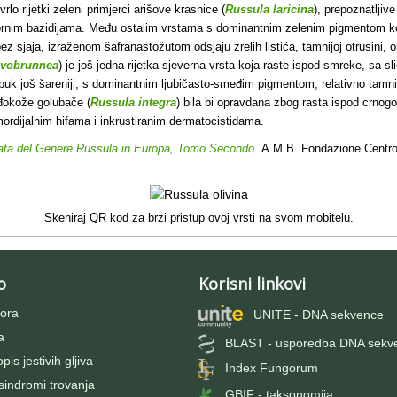
lo rijetki zeleni primjerci arišove krasnice (
Russula laricina
), prepoznatljiv
rnim bazidijama. Među ostalim vrstama s dominantnim zelenim pigmentom ko
bez sjaja, izraženom šafranastožutom odsjaju zrelih listića, tamnijoj otrusini,
ivobrunnea
) je još jedna rijetka sjeverna vrsta koja raste ispod smreke, sa 
lobuk još šareniji, s dominantnim ljubičasto-smeđim pigmentom, relativno tam
đokože golubače (
Russula integra
) bila bi opravdana zbog rasta ispod crnog
imordijalnim hifama i inkrustiranim dermatocistidama.
trata del Genere Russula in Europa, Tomo Secondo
. A.M.B. Fondazione Centro 
Skeniraj QR kod za brzi pristup ovoj vrsti na svom mobitelu.
o
Korisni linkovi
ora
UNITE - DNA sekvence
a
BLAST - usporedba DNA sekv
pis jestivih gljiva
Index Fungorum
 sindromi trovanja
GBIF - taksonomija