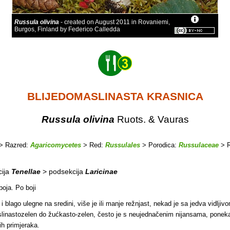
Russula olivina
- created on August 2011 in Rovaniemi,
Burgos, Finland by Federico Calledda
BLIJEDOMASLINASTA KRASNICA
Russula olivina
Ruots. & Vauras
> Razred:
Agaricomycetes
> Red:
Russulales
> Porodica:
Russulaceae
> 
cija
Tenellae
> podsekcija
Laricinae
 boja. Po boji
 i blago ulegne na sredini, više je ili manje režnjast, nekad je sa jedva vidljiv
linastozelen do žućkasto-zelen, često je s neujednačenim nijansama, ponekad 
ih primjeraka.