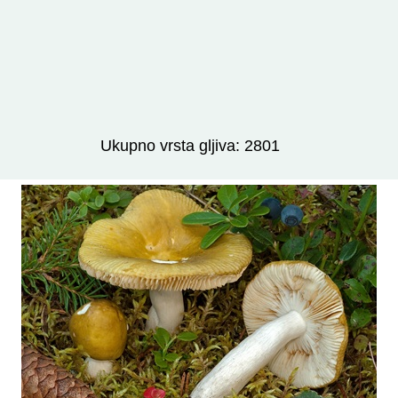
Izravno podređene niže takse:
prikaži
Ukupno vrsta gljiva: 2801