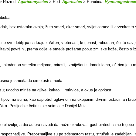
> Razred:
Agaricomycetes
> Red:
Agaricales
> Porodica:
Hymenogastrace
obuka.
ladak, bez ostataka ovoja; žuto-smeđ, oker-smeđ, svijetlosmeđ ili crvenkasto-s
e sve deblji pa na kraju zašiljen, vretenast, korjenast, robustan, često savije
po čitavoj površini, prema dolje je smeđe prošaran poput zmijske kože, čest
, također sa smeđim mrljama, prirasli, izmiješani s lamelulama, oštrica je u m
rusina je smeđa do cimetastosmeđa.
u; ugodno miriše na gljive, kakao ili rotkvice, a okus je gorkast.
 tipovima šuma, kao saprotrof uglavnom na ukopanim drvnim ostacima i krupni
ka. Posljednje četiri slike snimio je Danijel Mulc.
ve plavulje, a dio autora navodi da može uzrokovati gastrointestinalne tegobe.
spoznatljive. Prepoznatljive su po zdepastom rastu, stručak je zadebljan i mi