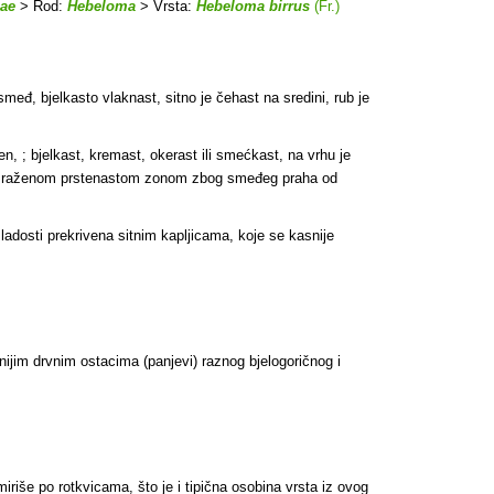
ae
> Rod:
Hebeloma
> Vrsta:
Hebeloma birrus
(Fr.)
međ, bjelkasto vlaknast, sitno je čehast na sredini, rub je
n, ; bjelkast, kremast, okerast ili smećkast, na vrhu je
o s izraženom prstenastom zonom zbog smeđeg praha od
ladosti prekrivena sitnim kapljicama, koje se kasnije
jim drvnim ostacima (panjevi) raznog bjelogoričnog i
riše po rotkvicama, što je i tipična osobina vrsta iz ovog