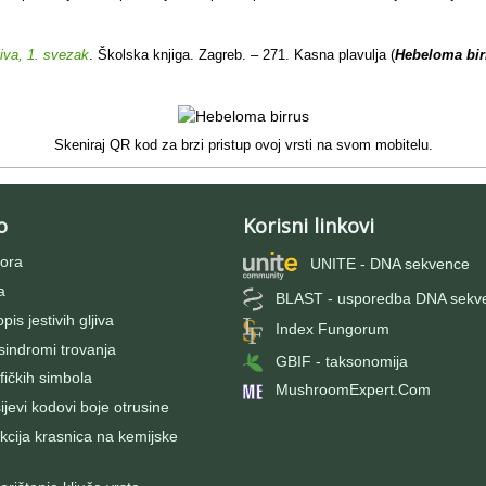
jiva, 1. svezak
. Školska knjiga. Zagreb. – 271. Kasna plavulja (
Hebeloma bi
Skeniraj QR kod za brzi pristup ovoj vrsti na svom mobitelu.
o
Korisni linkovi
ora
UNITE - DNA sekvence
a
BLAST - usporedba DNA sekv
pis jestivih gljiva
Index Fungorum
 sindromi trovanja
GBIF - taksonomija
fičkih simbola
MushroomExpert.Com
evi kodovi boje otrusine
kcija krasnica na kemijske