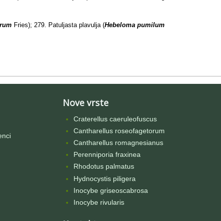
rrum
Fries); 279. Patuljasta plavulja (
Hebeloma pumilum
Nove vrste
Craterellus caeruleofuscus
Cantharellus roseofagetorum
enci
Cantharellus romagnesianus
Perenniporia fraxinea
Rhodotus palmatus
Hydnocystis piligera
Inocybe griseoscabrosa
Inocybe rivularis