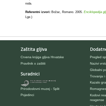
roda.
Referentni izvori:
Božac, Romano. 2005.
Enciklopedija gl
Lge.)
Zaštita gljiva
Dodatn
Crvena knjiga gljiva Hrvatske
Pregled sp
Pravilnik o zaštiti
Nazivi vrst
Globalni po
Suradnici
Trovanja i
Kazalo gra
Prirodoslovni muzej - Split
Romagnesij
Pojedinci
Kodovi rea
reagense