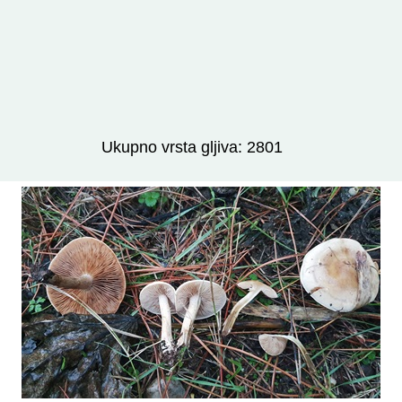
Izravno podređene niže takse:
prikaži
Ukupno vrsta gljiva: 2801