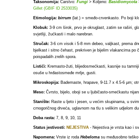
Taksonomija:
Carstvo:
Fungi
> Koljeno:
Basidiomycota
Gillet (GBIF ID 2533035)
Etimologija:
birrum
(lat.) = smeđo-crvenkasto. Po boji kl
Klobuk:
3-9 cm širok, prvo je okruglast, zatim se raširi, g
svjetliji, žućkasti i malo narebran.
Stručak:
3-6 cm visok i 5-8 mm debeo, valjkast, prema dnu j
bjelkast i sitno čehast, prekriven je bijelim vlakancima 
poispadalih zrelih spora.
Listići:
Kremasto-žuti, blijedosmećkasti, kasnije su tamniji
osuše u hrđastosmeđe mrlje, gusti.
Mikroskopija:
Bademaste, hrapave, 9-11.7 x 4.5-6 µm; ot
Meso:
Čvrsto, bijelo, oboji se u ljubičasto-smećkastu nijans
Stanište:
Raste u ljeto i jesen, u većim skupinama, u svim
crnogoričnog drveća, uglavnom na tlu s velikim udjelom duši
Doba rasta:
7, 8, 9, 10, 11
Status jestivosti:
NEJESTIVA
-
Nejestiva je vrsta kao i s
Napomena:
Vrste iz roda
Hebeloma
su međusobno teško ra